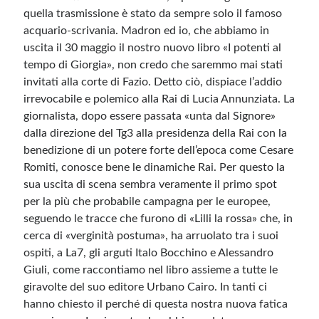
quella trasmissione è stato da sempre solo il famoso
acquario-scrivania. Madron ed io, che abbiamo in
uscita il 30 maggio il nostro nuovo libro «I potenti al
tempo di Giorgia», non credo che saremmo mai stati
invitati alla corte di Fazio. Detto ciò, dispiace l’addio
irrevocabile e polemico alla Rai di Lucia Annunziata. La
giornalista, dopo essere passata «unta dal Signore»
dalla direzione del Tg3 alla presidenza della Rai con la
benedizione di un potere forte dell’epoca come Cesare
Romiti, conosce bene le dinamiche Rai. Per questo la
sua uscita di scena sembra veramente il primo spot
per la più che probabile campagna per le europee,
seguendo le tracce che furono di «Lilli la rossa» che, in
cerca di «verginità postuma», ha arruolato tra i suoi
ospiti, a La7, gli arguti Italo Bocchino e Alessandro
Giuli, come raccontiamo nel libro assieme a tutte le
giravolte del suo editore Urbano Cairo. In tanti ci
hanno chiesto il perché di questa nostra nuova fatica