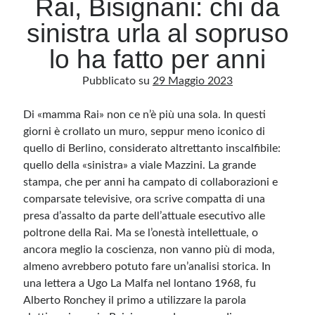
Rai, Bisignani: chi da
sinistra urla al sopruso
Archivio
lo ha fatto per anni
Archivi
Pubblicato su
29 Maggio 2023
Di «mamma Rai» non ce n’è più una sola. In questi
Categorie
giorni è crollato un muro, seppur meno iconico di
Categorie
quello di Berlino, considerato altrettanto inscalfibile:
quello della «sinistra» a viale Mazzini. La grande
stampa, che per anni ha campato di collaborazioni e
comparsate televisive, ora scrive compatta di una
Questo blog non rappresenta una testata giornalistica, in quanto viene aggiornato
senza alcuna periodicità. Non può pertanto considerarsi un prodotto editoriale ai
presa d’assalto da parte dell’attuale esecutivo alle
sensi della legge n· 62 del 7.03.2001. L’autore non è responsabile di quanto
pubblicato dai lettori nei commenti ai vari post. Saranno comunque cancellati quelli
poltrone della Rai. Ma se l’onestà intellettuale, o
ritenuti offensivi o lesivi dell’immagine o dell’onorabilità di terzi, di genere spam,
ancora meglio la coscienza, non vanno più di moda,
razzisti o che contengano dati personali non conformi al rispetto delle norme sulla
privacy. Alcune immagini inserite in questo blog sono tratte da Internet e, pertanto,
almeno avrebbero potuto fare un’analisi storica. In
considerate di pubblico dominio. Qualora la loro pubblicazione violasse eventuali
diritti d’autore, vi invito a comunicarlo via e-mail a info[at]dinovalle.it e saranno
una lettera a Ugo La Malfa nel lontano 1968, fu
immediatamente rimosse. L’autore del blog non è responsabile dei siti collegati
tramite link né del loro contenuto, che può essere soggetto a variazioni nel tempo.
Alberto Ronchey il primo a utilizzare la parola