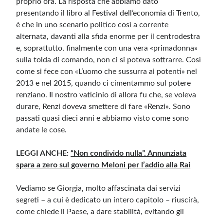
proprio ora. La risposta che abbiamo dato
presentando il libro al Festival dell’economia di Trento,
è che in uno scenario politico così a corrente
alternata, davanti alla sfida enorme per il centrodestra
e, soprattutto, finalmente con una vera «primadonna»
sulla tolda di comando, non ci si poteva sottrarre. Così
come si fece con «L’uomo che sussurra ai potenti» nel
2013 e nel 2015, quando ci cimentammo sul potere
renziano. Il nostro vaticinio di allora fu che, se voleva
durare, Renzi doveva smettere di fare «Renzi». Sono
passati quasi dieci anni e abbiamo visto come sono
andate le cose.
LEGGI ANCHE:
“Non condivido nulla”. Annunziata
spara a zero sul governo Meloni per l’addio alla Rai
Vediamo se Giorgia, molto affascinata dai servizi
segreti – a cui è dedicato un intero capitolo – riuscirà,
come chiede il Paese, a dare stabilità, evitando gli