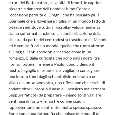
errori del Rottamatore, le vanità di Monti, le capriole
bizzarre e dannose dell’uomo di fumo Conte e
l’occasione perduta di Draghi, che ha pensato più al
Quirinale che a governare l’Italia. In un mondo fatto di
tweet e reel, dove tutto si «scrolla» velocemente, ci
siamo soffermati anche sulla cannibalizzazione della
sinistra da parte del centrodestra trascinato da Meloni
ed è venuto fuori un mondo, quello che ruota attorno
a Giorgia. Tanti aneddoti e vicende come in un
romanzo. È dalla curiosità che sono nati i nostri tre
libri sul potere. Insieme a Paolo, condividendo il
nostro bagaglio di esperienze, vogliamo consegnare
una lettura fuori dagli schemi, disinteressata a un
«like» o a un «downvote», una riflessione che cerchi di
andare oltre il proprio il naso e il pensiero mainstream.
Seppure faticosi da preparare – siamo soliti vagliare
centinaia di fonti – le nostre conversazioni
rappresentano un confronto, molto spesso spassoso.
Sono come una fotografia che unisce due mondi del