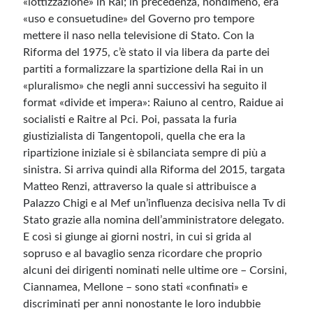
«lottizzazione» in Rai; in precedenza, nondimeno, era
«uso e consuetudine» del Governo pro tempore
mettere il naso nella televisione di Stato. Con la
Meta
Riforma del 1975, c’è stato il via libera da parte dei
Accedi
partiti a formalizzare la spartizione della Rai in un
Feed dei contenuti
«pluralismo» che negli anni successivi ha seguito il
Feed dei commenti
format «divide et impera»: Raiuno al centro, Raidue ai
WordPress.org
socialisti e Raitre al Pci. Poi, passata la furia
giustizialista di Tangentopoli, quella che era la
ripartizione iniziale si è sbilanciata sempre di più a
sinistra. Si arriva quindi alla Riforma del 2015, targata
Matteo Renzi, attraverso la quale si attribuisce a
Palazzo Chigi e al Mef un’influenza decisiva nella Tv di
Stato grazie alla nomina dell’amministratore delegato.
E così si giunge ai giorni nostri, in cui si grida al
sopruso e al bavaglio senza ricordare che proprio
alcuni dei dirigenti nominati nelle ultime ore – Corsini,
Ciannamea, Mellone – sono stati «confinati» e
discriminati per anni nonostante le loro indubbie