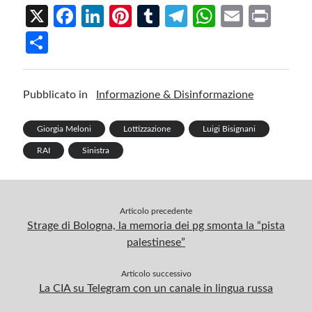
X
Fa
Li
Pi
T
Te
W
E
Pr
ce
n
nt
u
le
h
m
in
S
b
ke
er
m
gr
at
ail
t
h
o
dI
es
bl
a
s
ar
Pubblicato in
Informazione & Disinformazione
o
n
t
r
m
A
e
k
p
Giorgia Meloni
Lottizzazione
Luigi Bisignani
p
RAI
Sinistra
Articolo precedente
Strage di Bologna, la memoria dei pg smonta la “pista
palestinese”
Articolo successivo
La CIA su Telegram con un canale in lingua russa