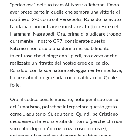
“pericolosa” del suo team Al-Nassr a Teheran. Dopo
aver preso parte in quella che sembra una vittoria di
Meta
routine di 2-0 contro il Persepolis, Ronaldo ha avuto
Accedi
l’audacia di incontrare e mostrare affetto a Fatemeh
Feed dei contenuti
Hammami Nasrabadi. Ora, prima di giudicare troppo
Feed dei commenti
duramente il nostro CR7, considerate questo:
WordPress.org
Fatemeh non è solo una donna incredibilmente
talentuosa che dipinge con i piedi, ma aveva anche
realizzato un ritratto del nostro eroe del calcio.
Ronaldo, con la sua natura selvaggiamente impulsiva,
ha pensato di ringraziarla con un abbraccio. Quale
folle!
Ora, il codice penale iraniano, noto per il suo senso
dell’umorismo, potrebbe interpretare questo gesto
come… adulterio. Sì, adulterio. Quindi, se Cristiano
decidesse di fare una visita di ritorno (perché chi non
vorrebbe dopo un’accoglienza così calorosa?),