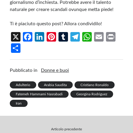
giornalismo d’inchiesta. Potrebbe avere il talento
naturale per creare scandali ovunque metta piede!
Ti è piaciuto questo post? Allora condividilo!
X
Fa
Li
Pi
T
Te
W
E
Pr
ce
n
nt
u
le
h
m
in
S
b
ke
er
m
gr
at
ail
t
h
o
dI
es
bl
a
s
ar
Pubblicato in
Donne e buoi
o
n
t
r
m
A
e
k
p
Adulterio
Arabia Saudita
Cristiano Ronaldo
p
Fatemeh Hammami Nasrabadi
Georgina Rodriguez
Iran
Articolo precedente