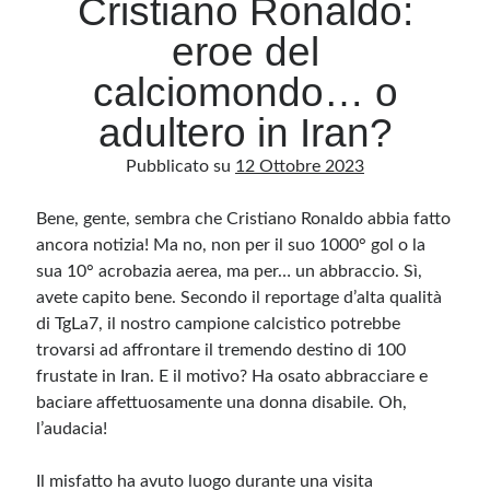
Cristiano Ronaldo:
eroe del
Archivio
calciomondo… o
Archivi
adultero in Iran?
Pubblicato su
12 Ottobre 2023
Categorie
Categorie
Bene, gente, sembra che Cristiano Ronaldo abbia fatto
ancora notizia! Ma no, non per il suo 1000° gol o la
sua 10° acrobazia aerea, ma per… un abbraccio. Sì,
avete capito bene. Secondo il reportage d’alta qualità
Questo blog non rappresenta una testata giornalistica, in quanto viene aggiornato
di TgLa7, il nostro campione calcistico potrebbe
senza alcuna periodicità. Non può pertanto considerarsi un prodotto editoriale ai
sensi della legge n· 62 del 7.03.2001. L’autore non è responsabile di quanto
trovarsi ad affrontare il tremendo destino di 100
pubblicato dai lettori nei commenti ai vari post. Saranno comunque cancellati quelli
ritenuti offensivi o lesivi dell’immagine o dell’onorabilità di terzi, di genere spam,
frustate in Iran. E il motivo? Ha osato abbracciare e
razzisti o che contengano dati personali non conformi al rispetto delle norme sulla
baciare affettuosamente una donna disabile. Oh,
privacy. Alcune immagini inserite in questo blog sono tratte da Internet e, pertanto,
considerate di pubblico dominio. Qualora la loro pubblicazione violasse eventuali
l’audacia!
diritti d’autore, vi invito a comunicarlo via e-mail a info[at]dinovalle.it e saranno
immediatamente rimosse. L’autore del blog non è responsabile dei siti collegati
tramite link né del loro contenuto, che può essere soggetto a variazioni nel tempo.
Il misfatto ha avuto luogo durante una visita