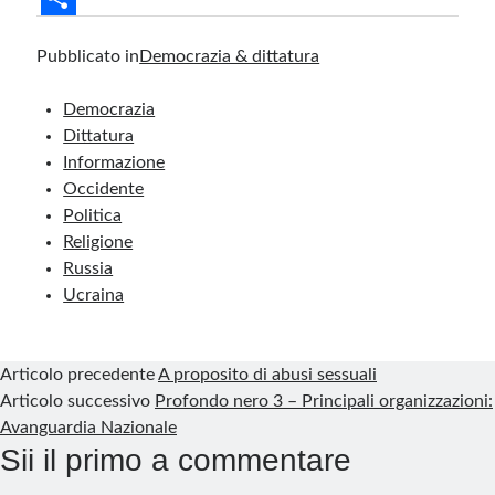
a
i
i
u
e
h
m
r
S
Pubblicato in
Democrazia & dittatura
c
n
n
m
l
a
a
i
h
e
k
t
b
e
t
i
n
a
Democrazia
b
e
e
l
g
s
l
t
r
Dittatura
Informazione
o
d
r
r
r
A
e
Occidente
o
I
e
a
p
Politica
k
n
s
m
p
Religione
Russia
t
Ucraina
Articolo precedente
A proposito di abusi sessuali
Articolo successivo
Profondo nero 3 – Principali organizzazioni:
Avanguardia Nazionale
Sii il primo a commentare