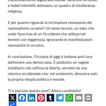
tradizionalmente legata alla Russia. Sacerdoti arrestati
e fedeli intimiditi delineano un quadro di intolleranza
religiosa.
E per quanto riguarda le inclinazioni neonaziste del
nazionalismo ucraino? Un tema taciuto, un tabù che
svela l’ipocrisia di un Occidente che utilizza tali
termini con leggerezza, ignorando le manifestazioni
neonaziste in Ucraina.
In conclusione, l’Ucraina di oggi è lontana anni luce
dall’essere una democrazia. È piuttosto un regime
totalitario che soffoca la libertà, sorretto da una
retorica occidentale che, nel sostenerlo, dimostra solo
la propria miopia politica e morale.
Ti è piaciuto questo post? Allora condividilo!
X
F
L
P
T
T
W
E
P