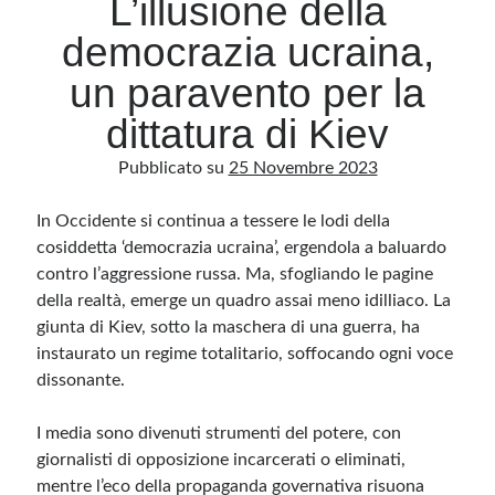
L’illusione della
democrazia ucraina,
Archivio
un paravento per la
Archivi
dittatura di Kiev
Pubblicato su
25 Novembre 2023
Categorie
Categorie
In Occidente si continua a tessere le lodi della
cosiddetta ‘democrazia ucraina’, ergendola a baluardo
contro l’aggressione russa. Ma, sfogliando le pagine
della realtà, emerge un quadro assai meno idilliaco. La
Questo blog non rappresenta una testata giornalistica, in quanto viene aggiornato
giunta di Kiev, sotto la maschera di una guerra, ha
senza alcuna periodicità. Non può pertanto considerarsi un prodotto editoriale ai
sensi della legge n· 62 del 7.03.2001. L’autore non è responsabile di quanto
instaurato un regime totalitario, soffocando ogni voce
pubblicato dai lettori nei commenti ai vari post. Saranno comunque cancellati quelli
ritenuti offensivi o lesivi dell’immagine o dell’onorabilità di terzi, di genere spam,
dissonante.
razzisti o che contengano dati personali non conformi al rispetto delle norme sulla
privacy. Alcune immagini inserite in questo blog sono tratte da Internet e, pertanto,
considerate di pubblico dominio. Qualora la loro pubblicazione violasse eventuali
I media sono divenuti strumenti del potere, con
diritti d’autore, vi invito a comunicarlo via e-mail a info[at]dinovalle.it e saranno
immediatamente rimosse. L’autore del blog non è responsabile dei siti collegati
giornalisti di opposizione incarcerati o eliminati,
tramite link né del loro contenuto, che può essere soggetto a variazioni nel tempo.
mentre l’eco della propaganda governativa risuona