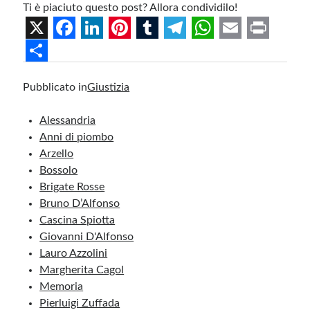
Ti è piaciuto questo post? Allora condividilo!
X
F
L
P
T
T
W
E
P
a
i
i
u
e
h
m
r
S
Pubblicato in
Giustizia
c
n
n
m
l
a
a
i
h
e
k
t
b
e
t
i
n
a
Alessandria
b
e
e
l
g
s
l
t
r
Anni di piombo
Arzello
o
d
r
r
r
A
e
Bossolo
o
I
e
a
p
Brigate Rosse
k
n
s
m
p
Bruno D’Alfonso
Cascina Spiotta
t
Giovanni D'Alfonso
Lauro Azzolini
Margherita Cagol
Memoria
Pierluigi Zuffada