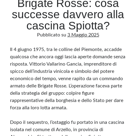
Brigate Rosse: cosa
successe davvero alla
Archivio
cascina Spiotta?
Archivi
Pubblicato su
3 Maggio 2025
Il 4 giugno 1975, tra le colline del Piemonte, accadde
Categorie
qualcosa che ancora oggi lascia aperte domande senza
Categorie
risposta. Vittorio Vallarino Gancia, imprenditore di
spicco dell’industria vinicola e simbolo del potere
economico del tempo, venne rapito da un commando
armato delle Brigate Rosse. L’operazione faceva parte
Questo blog non rappresenta una testata giornalistica, in quanto viene aggiornato
senza alcuna periodicità. Non può pertanto considerarsi un prodotto editoriale ai
della strategia del gruppo: colpire figure
sensi della legge n· 62 del 7.03.2001. L’autore non è responsabile di quanto
pubblicato dai lettori nei commenti ai vari post. Saranno comunque cancellati quelli
rappresentative della borghesia e dello Stato per dare
ritenuti offensivi o lesivi dell’immagine o dell’onorabilità di terzi, di genere spam,
forza alla loro lotta armata.
razzisti o che contengano dati personali non conformi al rispetto delle norme sulla
privacy. Alcune immagini inserite in questo blog sono tratte da Internet e, pertanto,
considerate di pubblico dominio. Qualora la loro pubblicazione violasse eventuali
diritti d’autore, vi invito a comunicarlo via e-mail a info[at]dinovalle.it e saranno
Dopo il sequestro, l’ostaggio fu portato in una cascina
immediatamente rimosse. L’autore del blog non è responsabile dei siti collegati
tramite link né del loro contenuto, che può essere soggetto a variazioni nel tempo.
isolata nel comune di Arzello, in provincia di