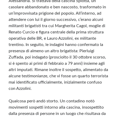
Alessandria. Si trattava della cascina Spiotta, un
casolare abbandonato e ben nascosto, trasformato in
Meta
un’improvvisata prigione del popolo. All’interno, ad
attendere con lui il giorno successivo, c’erano alcuni
Accedi
militanti brigatisti tra cui Margherita Cagol, moglie di
Feed dei contenuti
Renato Curcio e figura centrale della prima struttura
Feed dei commenti
operativa delle BR, e Lauro Azzolini, ex militante
WordPress.org
trentino. In seguito, le indagini hanno confermato la
presenza di almeno un altro brigatista: Pierluigi
Zuffada, poi indagato (prosciolto il 30 ottobre scorso,
si è spento ai primi di febbraio a 79 anni) insieme agli
altri imputati. Rimane inoltre il sospetto, alimentato da
alcune testimonianze, che vi fosse un quarto terrorista
mai identificato ufficialmente, inizialmente confuso
con Azzolini.
Qualcosa però andò storto. Un contadino notò
movimenti sospetti intorno alla cascina, insospettito
dalla presenza di persone in un luogo che risultava da