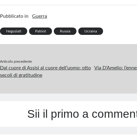
ce
n
nt
u
le
h
m
in
h
b
ke
er
m
gr
at
ail
t
ar
Pubblicato in
Guerra
o
dI
es
bl
a
s
e
o
n
t
r
m
A
Negoziati
Patriot
Russia
Ucraina
k
p
p
Articolo precedente
Dal cuore di Assisi al cuore dell’uomo: otto
Via D’Amelio: l’enne
secoli di gratitudine
Sii il primo a commen