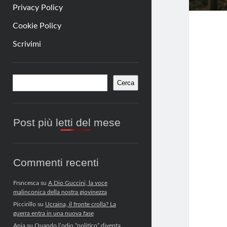
Privacy Policy
Cookie Policy
Scrivimi
Barra
Cerca
Cerca
laterale
Post più letti del mese
Commenti recenti
Frsncesca
su
A Dio Guccini, la voce
malinconica della nostra giovinezza
Piccirillo
su
Ucraina, il fronte crolla? La
guerra entra in una nuova fase
Anja
su
Quando l’odio “politico” diventa