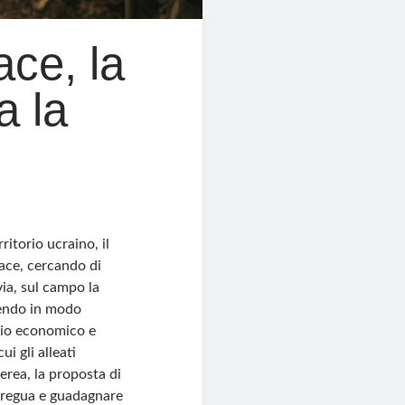
ce, la
a la
itorio ucraino, il
pace, cercando di
via, sul campo la
pendo in modo
ggio economico e
i gli alleati
aerea, la proposta di
 tregua e guadagnare