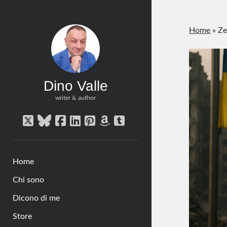
Home
»
Ze
Dino Valle
writer & author
twitter
bluesky
facebook
linkedin
pinterest
amazon
tumblr
Home
Chi sono
Dicono di me
Store