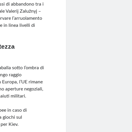
si di abbandono tra i
ale Valerij Zalužnyj –
servare l’arruolamento
in linea livelli di
rtezza
aballa sotto l’ombra di
ungo raggio
n Europa, l’UE rimane
no aperture negoziali,
uti militari.
pee in caso di
 giochi sul
 per Kiev.