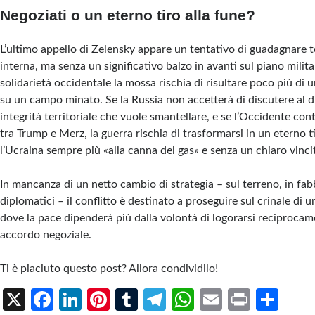
Negoziati o un eterno tiro alla fune?
L’ultimo appello di Zelensky appare un tentativo di guadagnare t
interna, ma senza un significativo balzo in avanti sul piano milita
solidarietà occidentale la mossa rischia di risultare poco più di u
su un campo minato. Se la Russia non accetterà di discutere al di 
integrità territoriale che vuole smantellare, e se l’Occidente con
tra Trump e Merz, la guerra rischia di trasformarsi in un eterno t
l’Ucraina sempre più «alla canna del gas» e senza un chiaro vinci
In mancanza di un netto cambio di strategia – sul terreno, in fabb
diplomatici – il conflitto è destinato a proseguire sul crinale di un
dove la pace dipenderà più dalla volontà di logorarsi reciprocam
accordo negoziale.
Ti è piaciuto questo post? Allora condividilo!
X
Fa
Li
Pi
T
Te
W
E
Pr
S