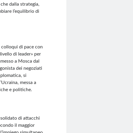
che dalla strategia,
iare l’equilibrio di
 colloqui di pace con
ivello di leader» per
rasmesso a Mosca dal
gonista dei negoziati
plomatica, si
ll’Ucraina, messa a
che e politiche.
solidato di attacchi
econdo il maggior
 l’impiego simultaneo