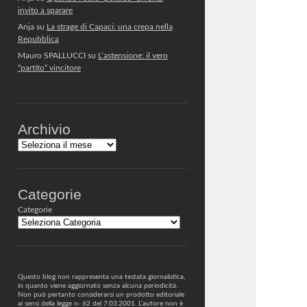
invito a sparare
Anja
su
La strage di Capaci: una crepa nella
Repubblica
Mauro SPALLUCCI
su
L’astensione: il vero
“partito” vincitore
Archivio
Archivi
Categorie
Categorie
Questo blog non rappresenta una testata giornalistica,
in quanto viene aggiornato senza alcuna periodicità.
Non può pertanto considerarsi un prodotto editoriale
ai sensi della legge n· 62 del 7.03.2001. L’autore non è