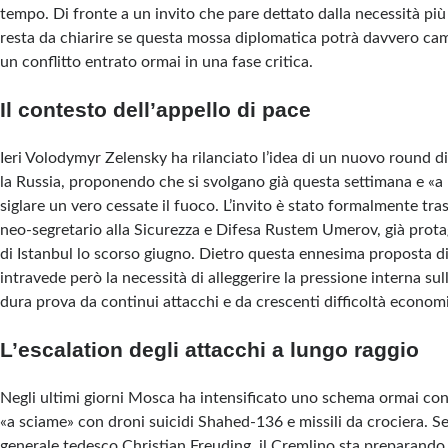
tempo. Di fronte a un invito che pare dettato dalla necessità più 
resta da chiarire se questa mossa diplomatica potrà davvero camb
un conflitto entrato ormai in una fase critica.
Il contesto dell’appello di pace
Ieri Volodymyr Zelensky ha rilanciato l’idea di un nuovo round di
la Russia, proponendo che si svolgano già questa settimana e «a l
siglare un vero cessate il fuoco. L’invito è stato formalmente t
neo-segretario alla Sicurezza e Difesa Rustem Umerov, già prota
di Istanbul lo scorso giugno. Dietro questa ennesima proposta di
intravede però la necessità di alleggerire la pressione interna su
dura prova da continui attacchi e da crescenti difficoltà economi
L’escalation degli attacchi a lungo raggio
Negli ultimi giorni Mosca ha intensificato uno schema ormai con
«a sciame» con droni suicidi Shahed-136 e missili da crociera. S
generale tedesco Christian Freuding, il Cremlino sta preparando