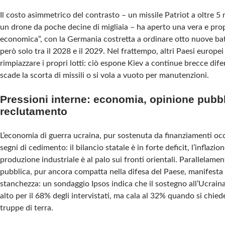
Il costo asimmetrico del contrasto – un missile Patriot a oltre 5 
un drone da poche decine di migliaia – ha aperto una vera e pro
economica”, con la Germania costretta a ordinare otto nuove bat
però solo tra il 2028 e il 2029. Nel frattempo, altri Paesi europei
rimpiazzare i propri lotti: ciò espone Kiev a continue brecce dife
scade la scorta di missili o si vola a vuoto per manutenzioni.
Pressioni interne: economia, opinione pubbl
reclutamento
L’economia di guerra ucraina, pur sostenuta da finanziamenti oc
segni di cedimento: il bilancio statale è in forte deficit, l’inflazion
produzione industriale è al palo sui fronti orientali. Parallelamen
pubblica, pur ancora compatta nella difesa del Paese, manifesta
stanchezza: un sondaggio Ipsos indica che il sostegno all’Ucraina
alto per il 68% degli intervistati, ma cala al 32% quando si chiede
truppe di terra.