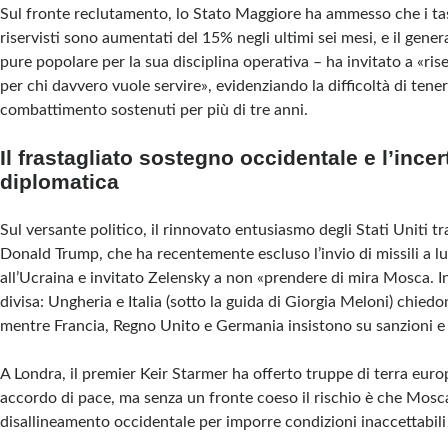
Sul fronte reclutamento, lo Stato Maggiore ha ammesso che i tas
riservisti sono aumentati del 15% negli ultimi sei mesi, e il gener
pure popolare per la sua disciplina operativa – ha invitato a «ri
per chi davvero vuole servire», evidenziando la difficoltà di tenere 
combattimento sostenuti per più di tre anni.
Il frastagliato sostegno occidentale e l’ince
diplomatica
Sul versante politico, il rinnovato entusiasmo degli Stati Uniti tr
Donald Trump, che ha recentemente escluso l’invio di missili a l
all’Ucraina e invitato Zelensky a non «prendere di mira Mosca. I
divisa: Ungheria e Italia (sotto la guida di Giorgia Meloni) chiedo
mentre Francia, Regno Unito e Germania insistono su sanzioni e ai
A Londra, il premier Keir Starmer ha offerto truppe di terra euro
accordo di pace, ma senza un fronte coeso il rischio è che Mosca
disallineamento occidentale per imporre condizioni inaccettabili