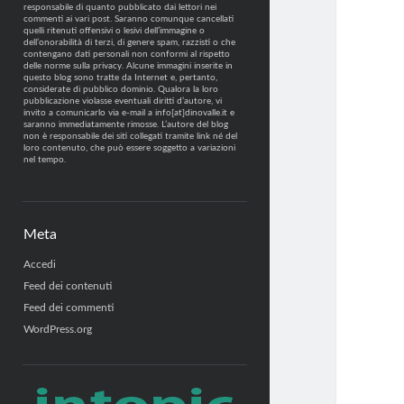
responsabile di quanto pubblicato dai lettori nei
commenti ai vari post. Saranno comunque cancellati
quelli ritenuti offensivi o lesivi dell’immagine o
dell’onorabilità di terzi, di genere spam, razzisti o che
contengano dati personali non conformi al rispetto
delle norme sulla privacy. Alcune immagini inserite in
questo blog sono tratte da Internet e, pertanto,
considerate di pubblico dominio. Qualora la loro
pubblicazione violasse eventuali diritti d’autore, vi
invito a comunicarlo via e-mail a info[at]dinovalle.it e
saranno immediatamente rimosse. L’autore del blog
non è responsabile dei siti collegati tramite link né del
loro contenuto, che può essere soggetto a variazioni
nel tempo.
Meta
Accedi
Feed dei contenuti
Feed dei commenti
WordPress.org