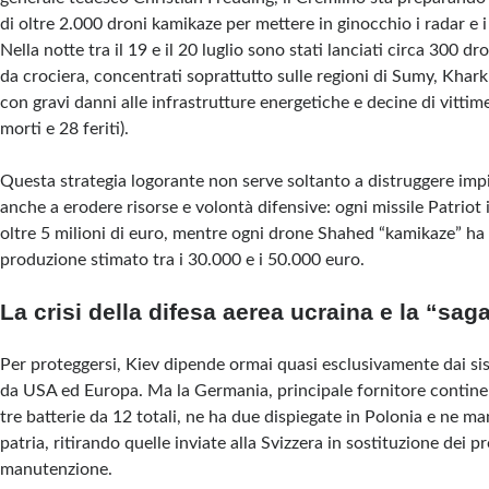
di oltre 2.000 droni kamikaze per mettere in ginocchio i radar e i 
Nella notte tra il 19 e il 20 luglio sono stati lanciati circa 300 dro
da crociera, concentrati soprattutto sulle regioni di Sumy, Khar
con gravi danni alle infrastrutture energetiche e decine di vittime
morti e 28 feriti).
Questa strategia logorante non serve soltanto a distruggere impi
anche a erodere risorse e volontà difensive: ogni missile Patriot 
oltre 5 milioni di euro, mentre ogni drone Shahed “kamikaze” ha
produzione stimato tra i 30.000 e i 50.000 euro.
La crisi della difesa aerea ucraina e la “saga
Per proteggersi, Kiev dipende ormai quasi esclusivamente dai sis
da USA ed Europa. Ma la Germania, principale fornitore continen
tre batterie da 12 totali, ne ha due dispiegate in Polonia e ne ma
patria, ritirando quelle inviate alla Svizzera in sostituzione dei pr
manutenzione.