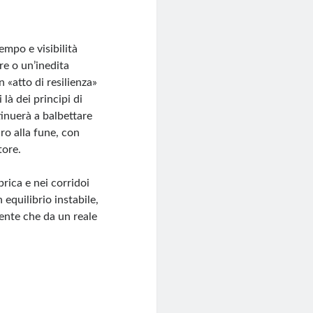
empo e visibilità
re o un’inedita
n «atto di resilienza»
là dei principi di
tinuerà a balbettare
iro alla fune, con
tore.
rica e nei corridoi
 equilibrio instabile,
ente che da un reale