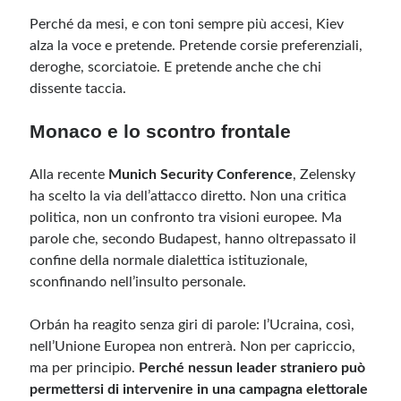
Perché da mesi, e con toni sempre più accesi, Kiev
alza la voce e pretende. Pretende corsie preferenziali,
Meta
deroghe, scorciatoie. E pretende anche che chi
Accedi
dissente taccia.
Feed dei contenuti
Feed dei commenti
Monaco e lo scontro frontale
WordPress.org
Alla recente
Munich Security Conference
, Zelensky
ha scelto la via dell’attacco diretto. Non una critica
politica, non un confronto tra visioni europee. Ma
parole che, secondo Budapest, hanno oltrepassato il
confine della normale dialettica istituzionale,
sconfinando nell’insulto personale.
Orbán ha reagito senza giri di parole: l’Ucraina, così,
nell’Unione Europea non entrerà. Non per capriccio,
ma per principio.
Perché nessun leader straniero può
permettersi di intervenire in una campagna elettorale