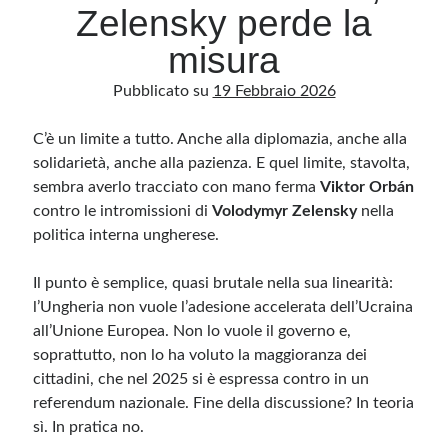
Zelensky perde la
misura
Archivio
Pubblicato su
19 Febbraio 2026
Archivi
C’è un limite a tutto. Anche alla diplomazia, anche alla
solidarietà, anche alla pazienza. E quel limite, stavolta,
Categorie
sembra averlo tracciato con mano ferma
Viktor Orbán
Categorie
contro le intromissioni di
Volodymyr Zelensky
nella
politica interna ungherese.
Il punto è semplice, quasi brutale nella sua linearità:
Questo blog non rappresenta una testata giornalistica, in quanto viene aggiornato
senza alcuna periodicità. Non può pertanto considerarsi un prodotto editoriale ai
l’Ungheria non vuole l’adesione accelerata dell’Ucraina
sensi della legge n· 62 del 7.03.2001. L’autore non è responsabile di quanto
pubblicato dai lettori nei commenti ai vari post. Saranno comunque cancellati quelli
all’Unione Europea. Non lo vuole il governo e,
ritenuti offensivi o lesivi dell’immagine o dell’onorabilità di terzi, di genere spam,
soprattutto, non lo ha voluto la maggioranza dei
razzisti o che contengano dati personali non conformi al rispetto delle norme sulla
privacy. Alcune immagini inserite in questo blog sono tratte da Internet e, pertanto,
cittadini, che nel 2025 si è espressa contro in un
considerate di pubblico dominio. Qualora la loro pubblicazione violasse eventuali
diritti d’autore, vi invito a comunicarlo via e-mail a info[at]dinovalle.it e saranno
referendum nazionale. Fine della discussione? In teoria
immediatamente rimosse. L’autore del blog non è responsabile dei siti collegati
tramite link né del loro contenuto, che può essere soggetto a variazioni nel tempo.
sì. In pratica no.