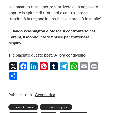
La domanda resta aperta: si arriverà a un negoziato
oppure la spirale di ritorsioni e contro-mosse
trascinerà la regione in una fase ancora più instabile?
Quando Washington e Mosca si confrontano nei
Caraibi, il mondo intero finisce per trattenere il
respiro.
Ti è piaciuto questo post? Allora condividilo!
X
Fa
Li
Pi
T
Te
W
E
Pr
ce
n
nt
u
le
h
m
in
S
b
ke
er
m
gr
at
ail
t
h
o
dI
es
bl
a
s
ar
Pubblicato in
Geopolitica
o
n
t
r
m
A
e
k
p
Barack Obama
Bruno Rodríguez