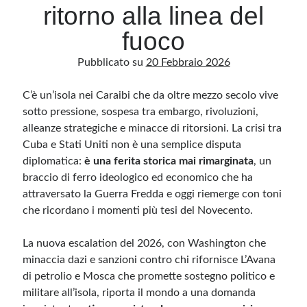
ritorno alla linea del
fuoco
Archivio
Pubblicato su
20 Febbraio 2026
Archivi
C’è un’isola nei Caraibi che da oltre mezzo secolo vive
sotto pressione, sospesa tra embargo, rivoluzioni,
Categorie
alleanze strategiche e minacce di ritorsioni. La crisi tra
Categorie
Cuba e Stati Uniti non è una semplice disputa
diplomatica:
è una ferita storica mai rimarginata
, un
braccio di ferro ideologico ed economico che ha
attraversato la Guerra Fredda e oggi riemerge con toni
Questo blog non rappresenta una testata giornalistica, in quanto viene aggiornato
senza alcuna periodicità. Non può pertanto considerarsi un prodotto editoriale ai
che ricordano i momenti più tesi del Novecento.
sensi della legge n· 62 del 7.03.2001. L’autore non è responsabile di quanto
pubblicato dai lettori nei commenti ai vari post. Saranno comunque cancellati quelli
ritenuti offensivi o lesivi dell’immagine o dell’onorabilità di terzi, di genere spam,
La nuova escalation del 2026, con Washington che
razzisti o che contengano dati personali non conformi al rispetto delle norme sulla
privacy. Alcune immagini inserite in questo blog sono tratte da Internet e, pertanto,
minaccia dazi e sanzioni contro chi rifornisce L’Avana
considerate di pubblico dominio. Qualora la loro pubblicazione violasse eventuali
diritti d’autore, vi invito a comunicarlo via e-mail a info[at]dinovalle.it e saranno
di petrolio e Mosca che promette sostegno politico e
immediatamente rimosse. L’autore del blog non è responsabile dei siti collegati
tramite link né del loro contenuto, che può essere soggetto a variazioni nel tempo.
militare all’isola, riporta il mondo a una domanda