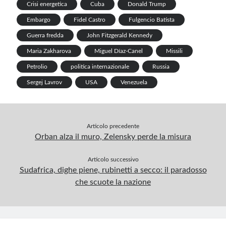
p
Crisi energetica
Cuba
Donald Trump
Embargo
Fidel Castro
Fulgencio Batista
Guerra fredda
John Fitzgerald Kennedy
Maria Zakharova
Miguel Díaz-Canel
Missili
Petrolio
politica internazionale
Russia
Sergej Lavrov
USA
Venezuela
Articolo precedente
Orban alza il muro, Zelensky perde la misura
Articolo successivo
Sudafrica, dighe piene, rubinetti a secco: il paradosso
che scuote la nazione