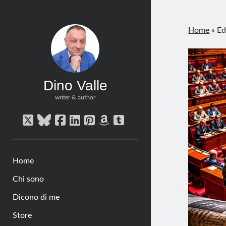
Home
»
Ed
Dino Valle
writer & author
twitter
bluesky
facebook
linkedin
pinterest
amazon
tumblr
Home
Chi sono
Dicono di me
Store