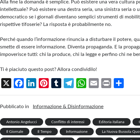
Alla fine la domanda è semplice. Può esistere una vera cultura po
intellettuale? Può esistere una destra seria, una sinistra seria o 
democratico se i giornali diventano semplici strumenti di mobilit
rispettive tifoserie? La risposta è probabilmente no.
Perché quando l’informazione rinuncia a disturbare il potere, q
smette di essere informazione. Diventa propaganda. E la propag
impoverisce tutti: chi la produce, chi la legge e perfino chi ne ben
Ti è piaciuto questo post? Allora condividilo!
X
Fa
Li
Pi
T
Te
W
E
Pr
S
ce
n
nt
u
le
h
m
in
h
b
ke
er
m
gr
at
ail
t
ar
Pubblicato in
Informazione & Disinformazione
o
dI
es
bl
a
s
e
o
n
t
r
m
A
Antonio Angelucci
Conflitto di interessi
Editoria italiana
k
p
Il Giornale
Il Tempo
Informazione
La Nuova Bussola Quo