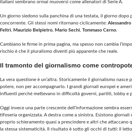
italiani sembrano ormai muoversi come allenatori di Serie A.
Un giorno siedono sulla panchina di una testata, il giorno dopo 
concorrente. Gli stessi nomi ritornano ciclicamente:
Alessandro 
Feltri
,
Maurizio Belpietro
,
Mario Sechi
,
Tommaso Cerno
.
Cambiano le firme in prima pagina, ma spesso non cambia l’impos
rischio è che il pluralismo diventi più apparente che reale.
Il tramonto del giornalismo come contropot
La vera questione è un’altra. Storicamente il giornalismo nasce pe
potere, non per accompagnarlo. I grandi giornali europei e ameri
influenti perché mettevano in difficoltà governi, partiti, lobby e
Oggi invece una parte crescente dell’informazione sembra essers
tifoseria organizzata. A destra come a sinistra. Esistono giornali
proprio schieramento quasi a prescindere e altri che attaccano 
la stessa sistematicità. Il risultato è sotto gli occhi di tutti: il le