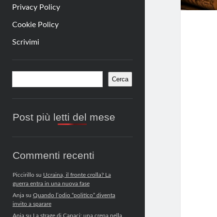
Privacy Policy
Cookie Policy
Scrivimi
Barra
Cerca
Cerca
laterale
Post più letti del mese
Commenti recenti
Piccirillo
su
Ucraina, il fronte crolla? La
guerra entra in una nuova fase
Anja
su
Quando l’odio “politico” diventa
invito a sparare
Anja
su
La strage di Capaci: una crepa nella