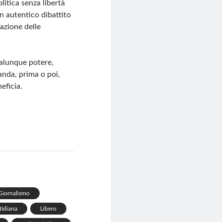
litica senza libertà
un autentico dibattito
azione delle
ualunque potere,
anda, prima o poi,
eficia.
Giornalismo
tidiana
Libero