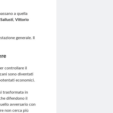
passano a quella
Sallusti
,
Vittorio
tazione generale. Il
ere
r controllare il
cani sono diventati
 potentati economici.
i trasformata in
 che difendono il
quello avversario con
ttore non cerca più