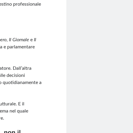
destino professionale
bero
,
Il Giornale
e
Il
ta e parlamentare
atore. Dall’altra
lle decisioni
ono quotidianamente a
turale. E il
tema nel quale
e.
 non il