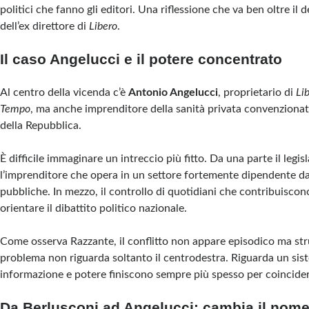
politici che fanno gli editori. Una riflessione che va ben oltre il 
dell’ex direttore di
Libero
.
Il caso Angelucci e il potere concentrato
Al centro della vicenda c’è
Antonio Angelucci
, proprietario di
Li
Tempo
, ma anche imprenditore della sanità privata convenziona
della Repubblica.
È difficile immaginare un intreccio più fitto. Da una parte il legisl
l’imprenditore che opera in un settore fortemente dipendente da
pubbliche. In mezzo, il controllo di quotidiani che contribuisc
orientare il dibattito politico nazionale.
Come osserva Razzante, il conflitto non appare episodico ma strut
problema non riguarda soltanto il centrodestra. Riguarda un sis
informazione e potere finiscono sempre più spesso per coincider
Da Berlusconi ad Angelucci: cambia il nome,