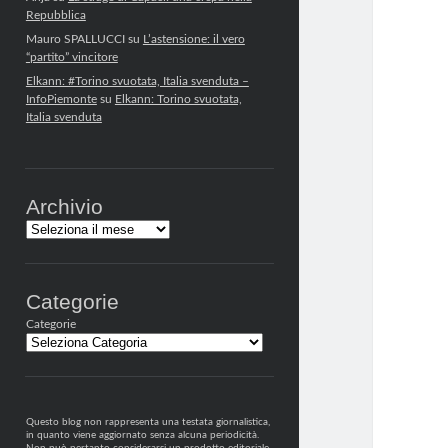
Repubblica
Mauro SPALLUCCI
su
L’astensione: il vero
“partito” vincitore
Elkann: #Torino svuotata, Italia svenduta –
InfoPiemonte
su
Elkann: Torino svuotata,
Italia svenduta
Archivio
Archivi
Categorie
Categorie
Questo blog non rappresenta una testata giornalistica,
in quanto viene aggiornato senza alcuna periodicità.