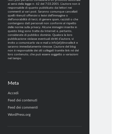
Non può pertanto considerarsi un prodotto editoriale
ai sensi della legge n· 62 del 7.03.2001. L’autore non è
responsabile di quanto pubblicato dai lettori nei
commenti ai vari post. Saranno comunque cancellati
quelli ritenuti offensivi o lesivi dell’immagine o
dell’onorabilità di terzi, di genere spam, razzisti o che
contengano dati personali non conformi al rispetto
delle norme sulla privacy. Alcune immagini inserite in
questo blog sono tratte da Internet e, pertanto,
considerate di pubblico dominio. Qualora la loro
pubblicazione violasse eventuali diritti d’autore, vi
invito a comunicarlo via e-mail a info[at]dinovalle.it e
saranno immediatamente rimosse. L’autore del blog
non è responsabile dei siti collegati tramite link né del
loro contenuto, che può essere soggetto a variazioni
nel tempo.
Meta
Accedi
Feed dei contenuti
Feed dei commenti
WordPress.org