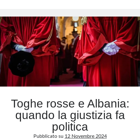
politica
e
Meta
potere:
il
Accedi
caso
Feed dei contenuti
che
Feed dei commenti
nessuno
WordPress.org
vuole
vedere
Toghe rosse e Albania:
quando la giustizia fa
politica
Pubblicato su
12 Novembre 2024