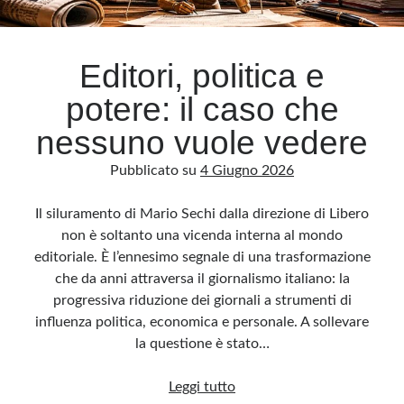
Archivio
Editori, politica e
Archivi
potere: il caso che
nessuno vuole vedere
Categorie
Pubblicato su
4 Giugno 2026
Categorie
Il siluramento di Mario Sechi dalla direzione di Libero
non è soltanto una vicenda interna al mondo
editoriale. È l’ennesimo segnale di una trasformazione
Questo blog non rappresenta una testata giornalistica, in quanto viene aggiornato
senza alcuna periodicità. Non può pertanto considerarsi un prodotto editoriale ai
che da anni attraversa il giornalismo italiano: la
sensi della legge n· 62 del 7.03.2001. L’autore non è responsabile di quanto
pubblicato dai lettori nei commenti ai vari post. Saranno comunque cancellati quelli
progressiva riduzione dei giornali a strumenti di
ritenuti offensivi o lesivi dell’immagine o dell’onorabilità di terzi, di genere spam,
razzisti o che contengano dati personali non conformi al rispetto delle norme sulla
influenza politica, economica e personale. A sollevare
privacy. Alcune immagini inserite in questo blog sono tratte da Internet e, pertanto,
considerate di pubblico dominio. Qualora la loro pubblicazione violasse eventuali
la questione è stato…
diritti d’autore, vi invito a comunicarlo via e-mail a info[at]dinovalle.it e saranno
immediatamente rimosse. L’autore del blog non è responsabile dei siti collegati
tramite link né del loro contenuto, che può essere soggetto a variazioni nel tempo.
Editori,
Leggi tutto