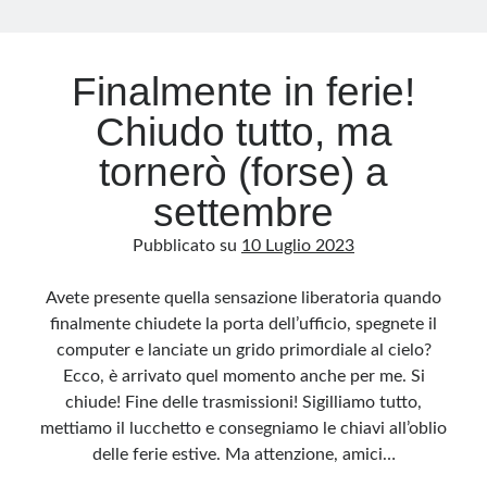
Archivio
Finalmente in ferie!
Archivi
Chiudo tutto, ma
tornerò (forse) a
Categorie
settembre
Categorie
Pubblicato su
10 Luglio 2023
Avete presente quella sensazione liberatoria quando
Questo blog non rappresenta una testata giornalistica, in quanto viene aggiornato
finalmente chiudete la porta dell’ufficio, spegnete il
senza alcuna periodicità. Non può pertanto considerarsi un prodotto editoriale ai
sensi della legge n· 62 del 7.03.2001. L’autore non è responsabile di quanto
computer e lanciate un grido primordiale al cielo?
pubblicato dai lettori nei commenti ai vari post. Saranno comunque cancellati quelli
ritenuti offensivi o lesivi dell’immagine o dell’onorabilità di terzi, di genere spam,
Ecco, è arrivato quel momento anche per me. Si
razzisti o che contengano dati personali non conformi al rispetto delle norme sulla
privacy. Alcune immagini inserite in questo blog sono tratte da Internet e, pertanto,
chiude! Fine delle trasmissioni! Sigilliamo tutto,
considerate di pubblico dominio. Qualora la loro pubblicazione violasse eventuali
diritti d’autore, vi invito a comunicarlo via e-mail a info[at]dinovalle.it e saranno
mettiamo il lucchetto e consegniamo le chiavi all’oblio
immediatamente rimosse. L’autore del blog non è responsabile dei siti collegati
delle ferie estive. Ma attenzione, amici…
tramite link né del loro contenuto, che può essere soggetto a variazioni nel tempo.