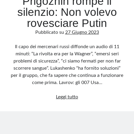
Prigozhin rompe il
silenzio: Non volevo
rovesciare Putin
Pubblicato su
27 Giugno 2023
Il capo dei mercenari russi diffonde un audio di 11
minuti: “La rivolta era per la Wagner”, “emersi seri
problemi di sicurezza”, “ci siamo fermati per non far
scorrere sangue”. Lukashenko “ha fornito soluzioni”
per il gruppo, che fa sapere che continua a funzionare
come prima. Lavrov: gli 007 Usa…
Prigozhin
Leggi tutto
rompe
il
silenzio:
Non
volevo