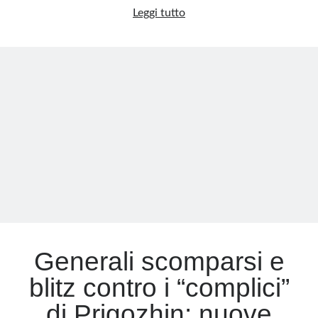
Finalmente
Leggi tutto
in
Meta
ferie!
Accedi
Chiudo
Feed dei contenuti
tutto,
Feed dei commenti
ma
WordPress.org
tornerò
(forse)
a
settembre
Generali scomparsi e
blitz contro i “complici”
di Prigozhin: nuove