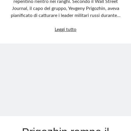
repentino rientro nei ranghi. Secondo il Wall Street
Journal, il capo del gruppo, Yevgeny Prigozhin, aveva
pianificato di catturare i leader militari russi durante…
I
Leggi tutto
servizi
russi
erano
a
conoscenza
del
piano
di
Prigozhin?