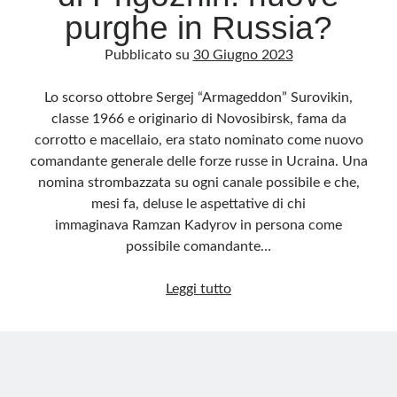
purghe in Russia?
Pubblicato su
30 Giugno 2023
Lo scorso ottobre Sergej “Armageddon” Surovikin,
classe 1966 e originario di Novosibirsk, fama da
corrotto e macellaio, era stato nominato come nuovo
comandante generale delle forze russe in Ucraina. Una
nomina strombazzata su ogni canale possibile e che,
mesi fa, deluse le aspettative di chi
immaginava Ramzan Kadyrov in persona come
possibile comandante…
Generali
Leggi tutto
scomparsi
e
blitz
contro
i