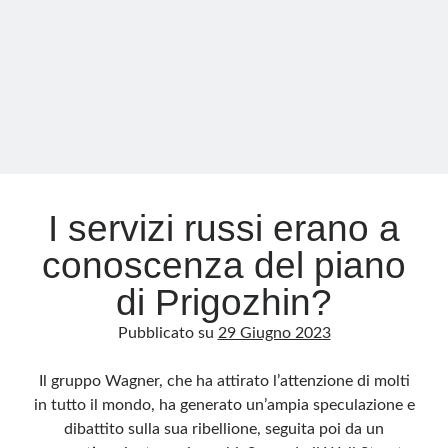
“complici”
di
Prigozhin:
nuove
purghe
in
Russia?
I servizi russi erano a
conoscenza del piano
di Prigozhin?
Pubblicato su
29 Giugno 2023
Il gruppo Wagner, che ha attirato l’attenzione di molti
in tutto il mondo, ha generato un’ampia speculazione e
dibattito sulla sua ribellione, seguita poi da un