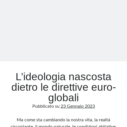
Meta
Accedi
Feed dei contenuti
Feed dei commenti
WordPress.org
L’ideologia nascosta
dietro le direttive euro-
globali
Pubblicato su
23 Gennaio 2023
Ma come sta cambiando la nostra vita, la realtà
circostante, il mondo naturale, le condizioni abitative,