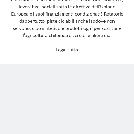
lavorative, sociali sotto le direttive dell’Unione
Europea e i suoi finanziamenti condizionati? Rotatorie
dappertutto, piste ciclabili anche laddove non
servono, cibo sintetico e prodotti ogm per sostituire
l’agricoltura chilometro zero e le filiere di…
L’ideologia
Leggi tutto
nascosta
dietro
le
direttive
euro-
globali