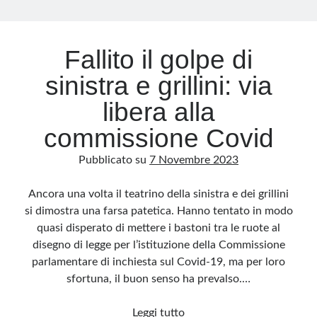
Archivio
Fallito il golpe di
Archivi
sinistra e grillini: via
libera alla
Categorie
commissione Covid
Categorie
Pubblicato su
7 Novembre 2023
Ancora una volta il teatrino della sinistra e dei grillini
Questo blog non rappresenta una testata giornalistica, in quanto viene aggiornato
si dimostra una farsa patetica. Hanno tentato in modo
senza alcuna periodicità. Non può pertanto considerarsi un prodotto editoriale ai
sensi della legge n· 62 del 7.03.2001. L’autore non è responsabile di quanto
quasi disperato di mettere i bastoni tra le ruote al
pubblicato dai lettori nei commenti ai vari post. Saranno comunque cancellati quelli
ritenuti offensivi o lesivi dell’immagine o dell’onorabilità di terzi, di genere spam,
disegno di legge per l’istituzione della Commissione
razzisti o che contengano dati personali non conformi al rispetto delle norme sulla
privacy. Alcune immagini inserite in questo blog sono tratte da Internet e, pertanto,
parlamentare di inchiesta sul Covid-19, ma per loro
considerate di pubblico dominio. Qualora la loro pubblicazione violasse eventuali
diritti d’autore, vi invito a comunicarlo via e-mail a info[at]dinovalle.it e saranno
sfortuna, il buon senso ha prevalso.…
immediatamente rimosse. L’autore del blog non è responsabile dei siti collegati
tramite link né del loro contenuto, che può essere soggetto a variazioni nel tempo.
Fallito
Leggi tutto