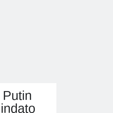
 Putin
lindato