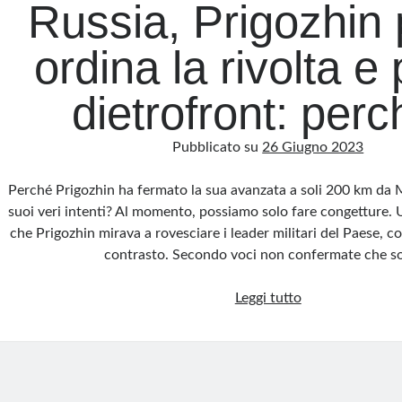
Russia, Prigozhin
ordina la rivolta e 
dietrofront: per
Pubblicato su
26 Giugno 2023
Perché Prigozhin ha fermato la sua avanzata a soli 200 km da 
suoi veri intenti? Al momento, possiamo solo fare congetture. 
che Prigozhin mirava a rovesciare i leader militari del Paese, con
contrasto. Secondo voci non confermate che 
Russia,
Leggi tutto
Prigozhin
prima
ordina
la