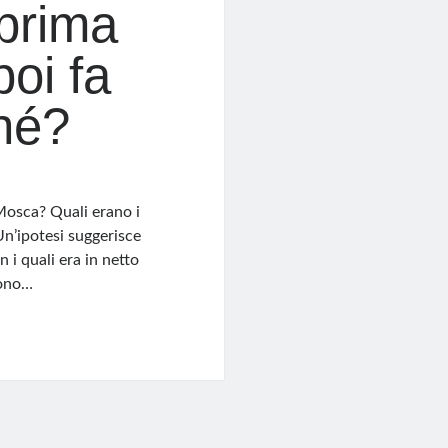
 prima
poi fa
ché?
Mosca? Quali erano i
Un’ipotesi suggerisce
 i quali era in netto
sono…