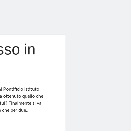
so in
l Pontificio Istituto
ha ottenuto quello che
tui? Finalmente si va
te che per due…