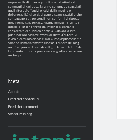
responsabile di quanto pubblicato dai lettori nei
commenti ai vari post. Saranno comunque cancellati
quelli ritenuti offensivi o lesivi dell’immagine o
dell’onorabilità di terzi, di genere spam, razzisti o che
contengano dati personali non conformi al rispetto
delle norme sulla privacy. Alcune immagini inserite in
questo blog sono tratte da Internet e, pertanto,
considerate di pubblico dominio. Qualora la loro
pubblicazione violasse eventuali diritti d’autore, vi
invito a comunicarlo via e-mail a info[at]dinovalle.it e
saranno immediatamente rimosse. L’autore del blog
non è responsabile dei siti collegati tramite link né del
loro contenuto, che può essere soggetto a variazioni
nel tempo.
Meta
Accedi
Feed dei contenuti
Feed dei commenti
WordPress.org