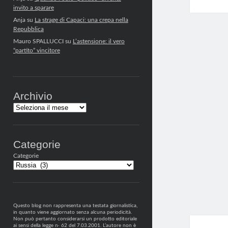
invito a sparare
Anja
su
La strage di Capaci: una crepa nella
Repubblica
Mauro SPALLUCCI
su
L’astensione: il vero
“partito” vincitore
Archivio
Archivi
Categorie
Categorie
Questo blog non rappresenta una testata giornalistica,
in quanto viene aggiornato senza alcuna periodicità.
Non può pertanto considerarsi un prodotto editoriale
ai sensi della legge n· 62 del 7.03.2001. L’autore non è