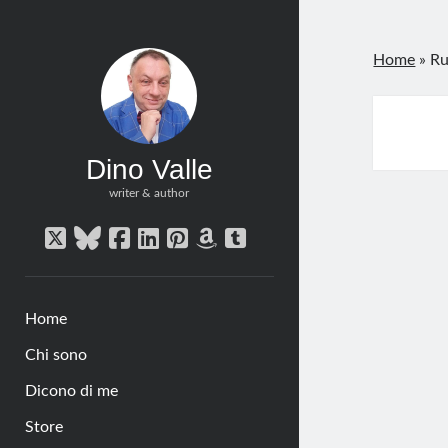
Home
»
Ru
Dino Valle
writer & author
twitter
bluesky
facebook
linkedin
pinterest
amazon
tumblr
Home
Chi sono
Dicono di me
Store