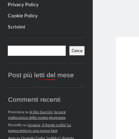
Privacy Policy
Cookie Policy
Scrivimi
Barra
Cerca
Cerca
laterale
Post più letti del mese
Commenti recenti
Frsncesca
su
A Dio Guccini, la voce
malinconica della nostra giovinezza
Piccirillo
su
Ucraina, il fronte crolla? La
guerra entra in una nuova fase
Anja
su
Quando l’odio “politico” diventa