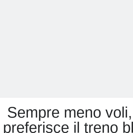
rivolta
e
poi
fa
dietrofront:
perché?
Sempre meno voli,
preferisce il treno b