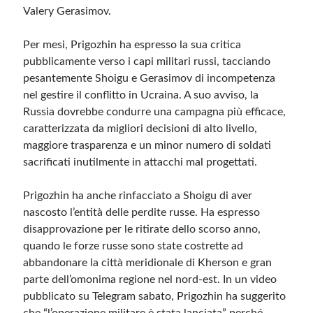
Valery Gerasimov.
Meta
Per mesi, Prigozhin ha espresso la sua critica
Accedi
pubblicamente verso i capi militari russi, tacciando
Feed dei contenuti
pesantemente Shoigu e Gerasimov di incompetenza
Feed dei commenti
nel gestire il conflitto in Ucraina. A suo avviso, la
WordPress.org
Russia dovrebbe condurre una campagna più efficace,
caratterizzata da migliori decisioni di alto livello,
maggiore trasparenza e un minor numero di soldati
sacrificati inutilmente in attacchi mal progettati.
Prigozhin ha anche rinfacciato a Shoigu di aver
nascosto l’entità delle perdite russe. Ha espresso
disapprovazione per le ritirate dello scorso anno,
quando le forze russe sono state costrette ad
abbandonare la città meridionale di Kherson e gran
parte dell’omonima regione nel nord-est. In un video
pubblicato su Telegram sabato, Prigozhin ha suggerito