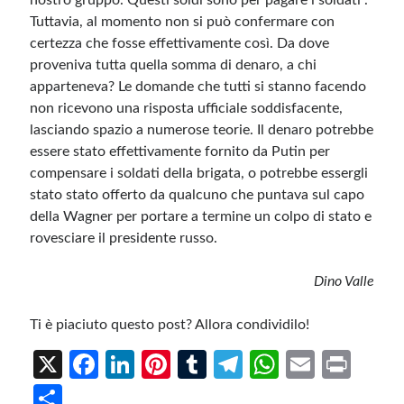
nostro gruppo. Questi soldi sono per pagare i soldati”.
Tuttavia, al momento non si può confermare con
certezza che fosse effettivamente così. Da dove
proveniva tutta quella somma di denaro, a chi
apparteneva? Le domande che tutti si stanno facendo
non ricevono una risposta ufficiale soddisfacente,
lasciando spazio a numerose teorie. Il denaro potrebbe
essere stato effettivamente fornito da Putin per
compensare i soldati della brigata, o potrebbe essergli
stato stato offerto da qualcuno che puntava sul capo
della Wagner per portare a termine un colpo di stato e
rovesciare il presidente russo.
Dino Valle
Ti è piaciuto questo post? Allora condividilo!
X
Fa
Li
Pi
T
Te
W
E
Pr
ce
n
nt
u
le
h
m
in
S