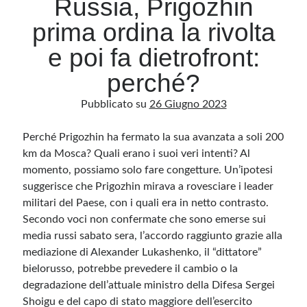
Russia, Prigozhin
prima ordina la rivolta
Archivio
e poi fa dietrofront:
Archivi
perché?
Pubblicato su
26 Giugno 2023
Categorie
Categorie
Perché Prigozhin ha fermato la sua avanzata a soli 200
km da Mosca? Quali erano i suoi veri intenti? Al
momento, possiamo solo fare congetture. Un’ipotesi
suggerisce che Prigozhin mirava a rovesciare i leader
Questo blog non rappresenta una testata giornalistica, in quanto viene aggiornato
militari del Paese, con i quali era in netto contrasto.
senza alcuna periodicità. Non può pertanto considerarsi un prodotto editoriale ai
sensi della legge n· 62 del 7.03.2001. L’autore non è responsabile di quanto
Secondo voci non confermate che sono emerse sui
pubblicato dai lettori nei commenti ai vari post. Saranno comunque cancellati quelli
ritenuti offensivi o lesivi dell’immagine o dell’onorabilità di terzi, di genere spam,
media russi sabato sera, l’accordo raggiunto grazie alla
razzisti o che contengano dati personali non conformi al rispetto delle norme sulla
mediazione di Alexander Lukashenko, il “dittatore”
privacy. Alcune immagini inserite in questo blog sono tratte da Internet e, pertanto,
considerate di pubblico dominio. Qualora la loro pubblicazione violasse eventuali
bielorusso, potrebbe prevedere il cambio o la
diritti d’autore, vi invito a comunicarlo via e-mail a info[at]dinovalle.it e saranno
immediatamente rimosse. L’autore del blog non è responsabile dei siti collegati
degradazione dell’attuale ministro della Difesa Sergei
tramite link né del loro contenuto, che può essere soggetto a variazioni nel tempo.
Shoigu e del capo di stato maggiore dell’esercito