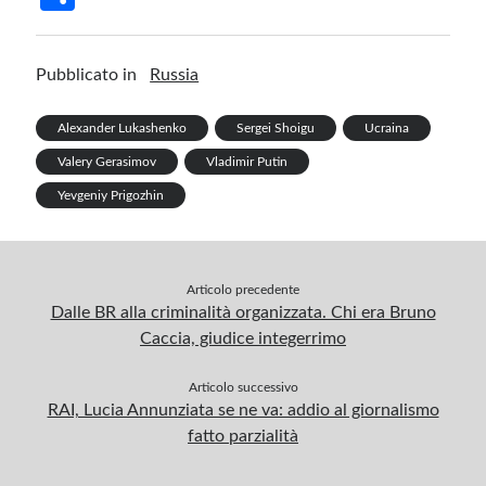
b
ke
er
m
gr
at
ail
t
h
o
dI
es
bl
a
s
ar
Pubblicato in
Russia
o
n
t
r
m
A
e
k
p
Alexander Lukashenko
Sergei Shoigu
Ucraina
p
Valery Gerasimov
Vladimir Putin
Yevgeniy Prigozhin
Articolo precedente
Dalle BR alla criminalità organizzata. Chi era Bruno
Caccia, giudice integerrimo
Articolo successivo
RAI, Lucia Annunziata se ne va: addio al giornalismo
fatto parzialità