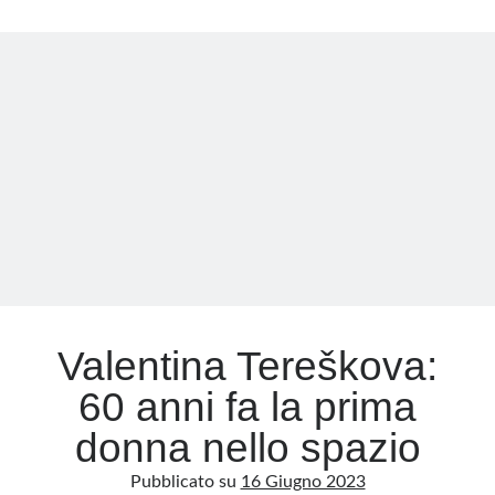
occupato:
la
Meta
Cina
prenota
Accedi
lo
Feed dei contenuti
spazio
Feed dei commenti
e
WordPress.org
sfida
Elon
Musk
Valentina Tereškova:
60 anni fa la prima
donna nello spazio
Pubblicato su
16 Giugno 2023