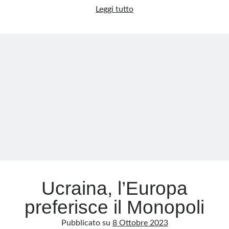
Lauree,
Leggi tutto
master
Meta
e
Accedi
bluff:
Feed dei contenuti
così
Feed dei commenti
vacilla
WordPress.org
la
credibilità
delle
élite
europee
Ucraina, l’Europa
preferisce il Monopoli
Pubblicato su
8 Ottobre 2023