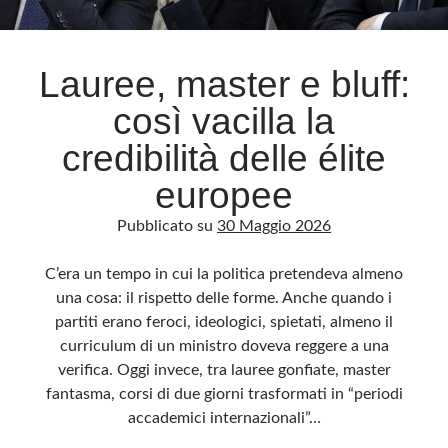
Archivio
Lauree, master e bluff:
Archivi
così vacilla la
credibilità delle élite
Categorie
europee
Categorie
Pubblicato su
30 Maggio 2026
C’era un tempo in cui la politica pretendeva almeno
Questo blog non rappresenta una testata giornalistica, in quanto viene aggiornato
una cosa: il rispetto delle forme. Anche quando i
senza alcuna periodicità. Non può pertanto considerarsi un prodotto editoriale ai
sensi della legge n· 62 del 7.03.2001. L’autore non è responsabile di quanto
partiti erano feroci, ideologici, spietati, almeno il
pubblicato dai lettori nei commenti ai vari post. Saranno comunque cancellati quelli
ritenuti offensivi o lesivi dell’immagine o dell’onorabilità di terzi, di genere spam,
curriculum di un ministro doveva reggere a una
razzisti o che contengano dati personali non conformi al rispetto delle norme sulla
privacy. Alcune immagini inserite in questo blog sono tratte da Internet e, pertanto,
verifica. Oggi invece, tra lauree gonfiate, master
considerate di pubblico dominio. Qualora la loro pubblicazione violasse eventuali
diritti d’autore, vi invito a comunicarlo via e-mail a info[at]dinovalle.it e saranno
fantasma, corsi di due giorni trasformati in “periodi
immediatamente rimosse. L’autore del blog non è responsabile dei siti collegati
accademici internazionali”…
tramite link né del loro contenuto, che può essere soggetto a variazioni nel tempo.