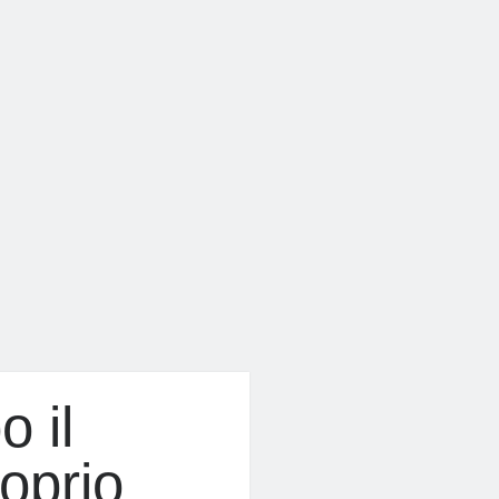
o il
roprio