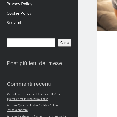
Privacy Policy
Cookie Policy
Scrivimi
Barra
Cerca
Cerca
laterale
Post più letti del mese
Commenti recenti
Piccirillo
su
Ucraina, il fronte crolla? La
guerra entra in una nuova fase
Anja
su
Quando l’odio “politico” diventa
invito a sparare
Anja
su
La strage di Capaci: una crepa nella