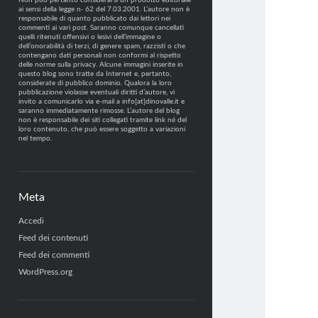
Non può pertanto considerarsi un prodotto editoriale
ai sensi della legge n· 62 del 7.03.2001. L’autore non è
responsabile di quanto pubblicato dai lettori nei
commenti ai vari post. Saranno comunque cancellati
quelli ritenuti offensivi o lesivi dell’immagine o
dell’onorabilità di terzi, di genere spam, razzisti o che
contengano dati personali non conformi al rispetto
delle norme sulla privacy. Alcune immagini inserite in
questo blog sono tratte da Internet e, pertanto,
considerate di pubblico dominio. Qualora la loro
pubblicazione violasse eventuali diritti d’autore, vi
invito a comunicarlo via e-mail a info[at]dinovalle.it e
saranno immediatamente rimosse. L’autore del blog
non è responsabile dei siti collegati tramite link né del
loro contenuto, che può essere soggetto a variazioni
nel tempo.
Meta
Accedi
Feed dei contenuti
Feed dei commenti
WordPress.org