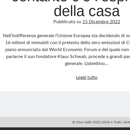
della casa
Pubblicato su
15 Dicembre 2022
Nell’indifferenza generale l’Unione Europea sta decidendo di m
16 milioni di immobili con il pretesto dello zero emissioni di CO
piano annunciato dal World Economic Forum e del quale non 
parlarne il suo fondatore Klaus Schwab, procede a grandi pass
generale. L’obiettivo…
Great
Leggi tutto
reset,
dopo
il
contante
c’è
l’esproprio
© Dino Valle 2022-2026 • Tutti i diritti
della
PHP Code Snippets
Powered By :
XYZScripts.com