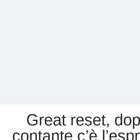
oggi:
Usa
contro
l’Europa,
UE
contro
l’Italia
Great reset, dop
contante c’è l’esp