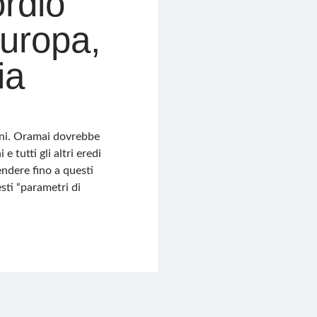
ordio”
Europa,
ia
ani. Oramai dovrebbe
 tutti gli altri eredi
endere fino a questi
sti “parametri di