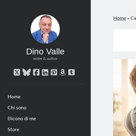
Home
»
Ca
Dino Valle
writer & author
twitter
bluesky
facebook
linkedin
pinterest
amazon
tumblr
Home
Chi sono
Dicono di me
Store