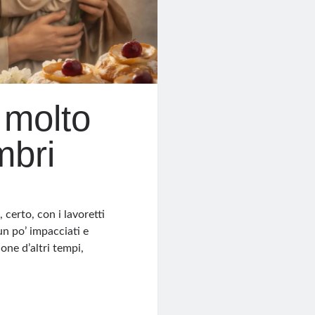
 molto
mbri
, certo, con i lavoretti
 un po’ impacciati e
one d’altri tempi,