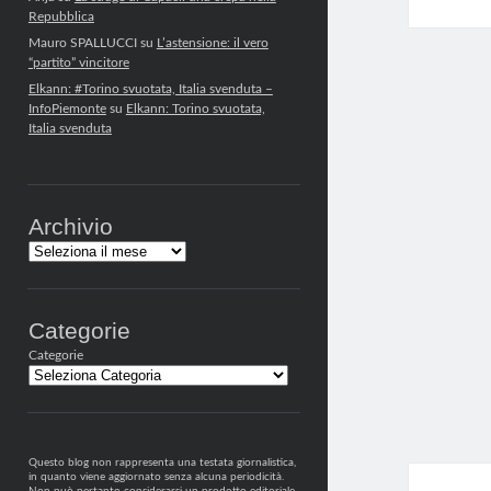
Repubblica
Mauro SPALLUCCI
su
L’astensione: il vero
“partito” vincitore
Elkann: #Torino svuotata, Italia svenduta –
InfoPiemonte
su
Elkann: Torino svuotata,
Italia svenduta
Archivio
Archivi
Categorie
Categorie
Questo blog non rappresenta una testata giornalistica,
in quanto viene aggiornato senza alcuna periodicità.