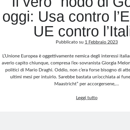
Il vero “nodo di G
oggi: Usa contro l’
UE contro l’Ital
Pubblicato su
1 Febbraio 2023
L’Unione Europea è oggettivamente nemica degli interessi itali
averlo capito chiunque, compresa l’ex-sovranista Giorgia Meloni e
politici di Mario Draghi. Oddio, non c’era forse bisogno di att
ultimi mesi per intuirlo. Sarebbe bastata un’occhiata ai fune
Maastricht” per accorgersene,…
Il
Leggi tutto
vero
“nodo
di
Gordio”