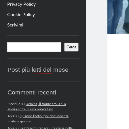
Privacy Policy
Cookie Policy
Scrivimi
Barra
Cerca
Cerca
laterale
Post più letti del mese
Commenti recenti
Piccirillo
su
Ucraina, il fronte crolla? La
guerra entra in una nuova fase
Anja
su
Quando l’odio “politico” diventa
invito a sparare
Anja
su
La strage di Capaci: una crepa nella