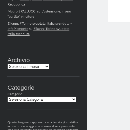
Repubblica
Mauro SPALLUCCI
su
L’astensione: il vero
“partito” vincitore
Elkann: #Torino svuotata, Italia svenduta –
InfoPiemonte
su
Elkann: Torino svuotata,
Italia svenduta
Archivio
Archivi
Categorie
Categorie
Questo blog non rappresenta una testata giornalistica,
in quanto viene aggiornato senza alcuna periodicità.