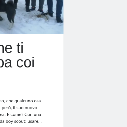
e ti
pa coi
eo, che qualcuno osa
, però, il suo nuovo
opea. E come? Con una
 da boy scout: usare…