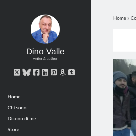
Home
»
Co
Dino Valle
writer & author
twitter
bluesky
facebook
linkedin
pinterest
amazon
tumblr
Home
Chi sono
Dicono di me
Store