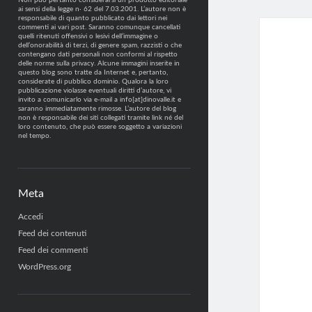
Non può pertanto considerarsi un prodotto editoriale
ai sensi della legge n· 62 del 7.03.2001. L’autore non è
responsabile di quanto pubblicato dai lettori nei
commenti ai vari post. Saranno comunque cancellati
quelli ritenuti offensivi o lesivi dell’immagine o
dell’onorabilità di terzi, di genere spam, razzisti o che
contengano dati personali non conformi al rispetto
delle norme sulla privacy. Alcune immagini inserite in
questo blog sono tratte da Internet e, pertanto,
considerate di pubblico dominio. Qualora la loro
pubblicazione violasse eventuali diritti d’autore, vi
invito a comunicarlo via e-mail a info[at]dinovalle.it e
saranno immediatamente rimosse. L’autore del blog
non è responsabile dei siti collegati tramite link né del
loro contenuto, che può essere soggetto a variazioni
nel tempo.
Meta
Accedi
Feed dei contenuti
Feed dei commenti
WordPress.org