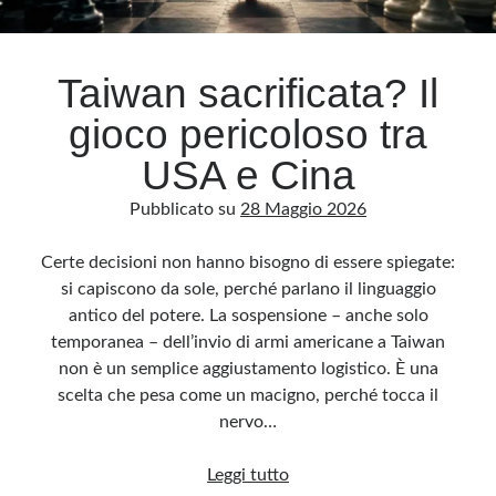
Archivio
Taiwan sacrificata? Il
Archivi
gioco pericoloso tra
USA e Cina
Categorie
Pubblicato su
28 Maggio 2026
Categorie
Certe decisioni non hanno bisogno di essere spiegate:
si capiscono da sole, perché parlano il linguaggio
antico del potere. La sospensione – anche solo
Questo blog non rappresenta una testata giornalistica, in quanto viene aggiornato
senza alcuna periodicità. Non può pertanto considerarsi un prodotto editoriale ai
temporanea – dell’invio di armi americane a Taiwan
sensi della legge n· 62 del 7.03.2001. L’autore non è responsabile di quanto
pubblicato dai lettori nei commenti ai vari post. Saranno comunque cancellati quelli
non è un semplice aggiustamento logistico. È una
ritenuti offensivi o lesivi dell’immagine o dell’onorabilità di terzi, di genere spam,
razzisti o che contengano dati personali non conformi al rispetto delle norme sulla
scelta che pesa come un macigno, perché tocca il
privacy. Alcune immagini inserite in questo blog sono tratte da Internet e, pertanto,
considerate di pubblico dominio. Qualora la loro pubblicazione violasse eventuali
nervo…
diritti d’autore, vi invito a comunicarlo via e-mail a info[at]dinovalle.it e saranno
immediatamente rimosse. L’autore del blog non è responsabile dei siti collegati
tramite link né del loro contenuto, che può essere soggetto a variazioni nel tempo.
Taiwan
Leggi tutto