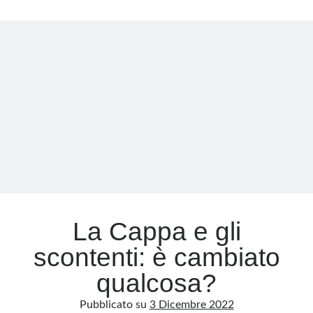
sacrificata?
Il
Meta
gioco
pericoloso
Accedi
tra
Feed dei contenuti
USA
Feed dei commenti
e
WordPress.org
Cina
La Cappa e gli
scontenti: è cambiato
qualcosa?
Pubblicato su
3 Dicembre 2022