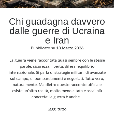
Archivio
Chi guadagna davvero
Archivi
dalle guerre di Ucraina
e Iran
Categorie
Pubblicato su
18 Marzo 2026
Categorie
La guerra viene raccontata quasi sempre con le stesse
parole: sicurezza, libertà, difesa, equilibrio
internazionale. Si parla di strategie militari, di avanzate
Questo blog non rappresenta una testata giornalistica, in quanto viene aggiornato
senza alcuna periodicità. Non può pertanto considerarsi un prodotto editoriale ai
sul campo, di bombardamenti e negoziati. Tutto vero,
sensi della legge n· 62 del 7.03.2001. L’autore non è responsabile di quanto
pubblicato dai lettori nei commenti ai vari post. Saranno comunque cancellati quelli
naturalmente. Ma dietro questo racconto ufficiale
ritenuti offensivi o lesivi dell’immagine o dell’onorabilità di terzi, di genere spam,
razzisti o che contengano dati personali non conformi al rispetto delle norme sulla
esiste un’altra realtà, molto meno citata e assai più
privacy. Alcune immagini inserite in questo blog sono tratte da Internet e, pertanto,
considerate di pubblico dominio. Qualora la loro pubblicazione violasse eventuali
concreta: la guerra è anche…
diritti d’autore, vi invito a comunicarlo via e-mail a info[at]dinovalle.it e saranno
immediatamente rimosse. L’autore del blog non è responsabile dei siti collegati
tramite link né del loro contenuto, che può essere soggetto a variazioni nel tempo.
Chi
Leggi tutto