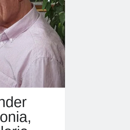
ander
ronia,