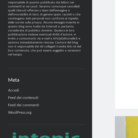
responsabile di quanto pubblicato dai lettori nei
commenti ai vari post. Saranno comunque cancellati
quelli ritenuti offensivi o lesivi dell’immagine o
dell’onorabilità di terzi, di genere spam, razzisti o che
contengano dati personali non conformi al rispetto
delle norme sulla privacy. Alcune immagini inserite in
questo blog sono tratte da Internet e, pertanto,
considerate di pubblico dominio. Qualora la loro
pubblicazione violasse eventuali diritti d’autore, vi
invito a comunicarlo via e-mail a info[at]dinovalle.it e
saranno immediatamente rimosse. L’autore del blog
non è responsabile dei siti collegati tramite link né del
loro contenuto, che può essere soggetto a variazioni
nel tempo.
Meta
Accedi
Feed dei contenuti
Feed dei commenti
WordPress.org