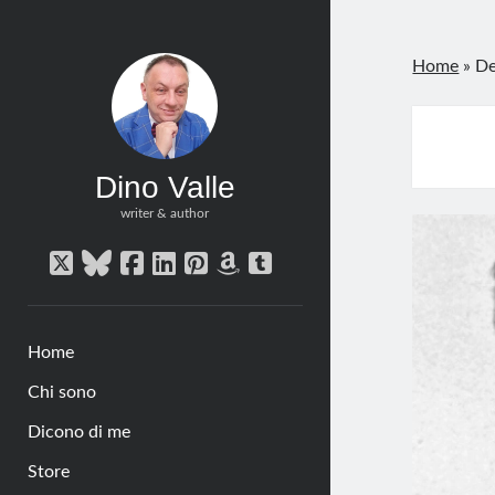
Home
»
De
Dino Valle
writer & author
twitter
bluesky
facebook
linkedin
pinterest
amazon
tumblr
Home
Chi sono
Dicono di me
Store