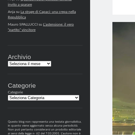
invito a sparare
Anja
su
La strage di Capaci: una crepa nella
Repubblica
Mauro SPALLUCCI
su
L’astensione: il vero
“partito” vincitore
Archivio
Archivi
Categorie
Categorie
Questo blog non rappresenta una testata giornalistica,
in quanto viene aggiornato senza alcuna periodicità.
Non può pertanto considerarsi un prodotto editoriale
ai sensi della legge n· 62 del 7.03.2001. L’autore non è