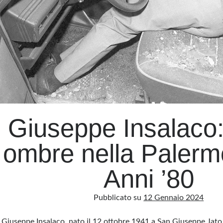
gloria
Giuseppe Insalaco: 
ombre nella Palerm
Anni ’80
Pubblicato su
12 Gennaio 2024
Giuseppe Insalaco, nato il 12 ottobre 1941 a San Giuseppe Jato,