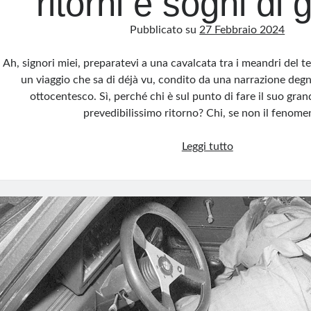
ritorni e sogni di g
Pubblicato su
27 Febbraio 2024
Ah, signori miei, preparatevi a una cavalcata tra i meandri del tea
un viaggio che sa di déjà vu, condito da una narrazione degn
ottocentesco. Sì, perché chi è sul punto di fare il suo gra
prevedibilissimo ritorno? Chi, se non il fenom
Mastella,
Leggi tutto
l’Highlander
della
politica:
tra
ironia,
ritorni
e
sogni
di