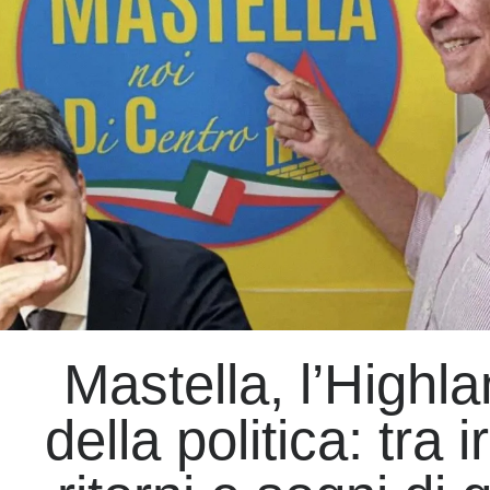
identità
Mastella, l’Highl
della politica: tra i