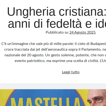
Ungheria cristiana:
anni di fedeltà e id
Pubblicato su
24 Agosto 2025
C’è un’immagine che vale più di mille parole: il cielo di Budapes
croce tracciata dai jet dell’aeronautica sopra il Parlamento, ne
nazionale del 20 agosto. Un gesto solenne, potente, che non 
evento patriottico, ma esprime una scelta di civiltà. L’U
Ungheria
Leggi tutto
cristiana:
mille
anni
di
fedeltà
e