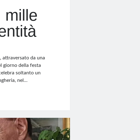
 mille
entità
t, attraversato da una
l giorno della festa
celebra soltanto un
ngheria, nel…