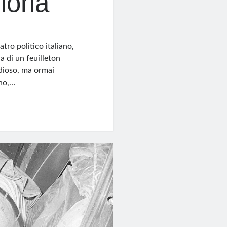
loria
tro politico italiano,
a di un feuilleton
ndioso, ma ormai
eno,…