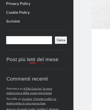
Privacy Policy
Cookie Policy
Scrivimi
Barra
Cerca
Cerca
laterale
Post più letti del mese
Commenti recenti
Frsncesca
su
A Dio Guccini, la voce
malinconica della nostra giovinezza
Piccirillo
su
Ucraina, il fronte crolla? La
guerra entra in una nuova fase
Anja
su
Quando l’odio “politico” diventa