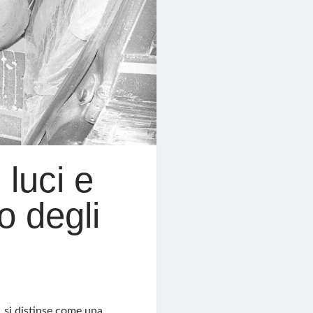
luci e
o degli
 si distinse come una