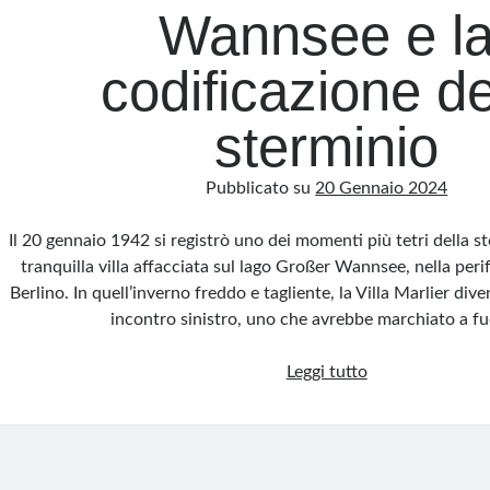
Wannsee e l
codificazione de
sterminio
Pubblicato su
20 Gennaio 2024
Il 20 gennaio 1942 si registrò uno dei momenti più tetri della s
tranquilla villa affacciata sul lago Großer Wannsee, nella peri
Berlino. In quell’inverno freddo e tagliente, la Villa Marlier div
incontro sinistro, uno che avrebbe marchiato a fu
La
Leggi tutto
Conferenza
di
Wannsee
e