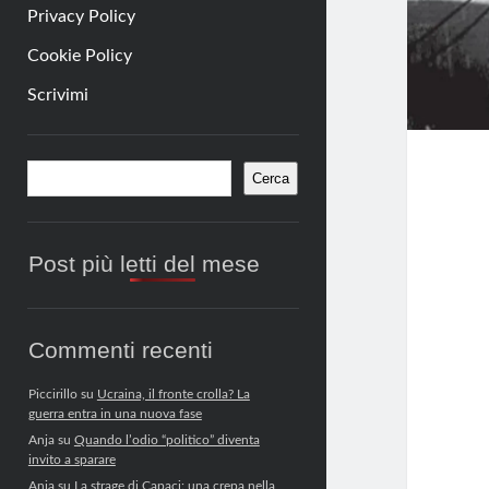
Privacy Policy
Cookie Policy
Scrivimi
Barra
Cerca
Cerca
laterale
Post più letti del mese
Commenti recenti
Piccirillo
su
Ucraina, il fronte crolla? La
guerra entra in una nuova fase
Anja
su
Quando l’odio “politico” diventa
invito a sparare
Anja
su
La strage di Capaci: una crepa nella