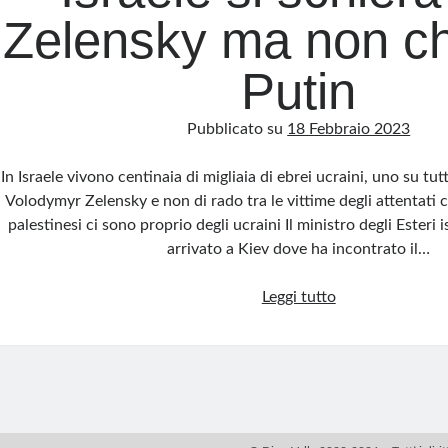
Zelensky ma non ch
Putin
Pubblicato su
18 Febbraio 2023
In Israele vivono centinaia di migliaia di ebrei ucraini, uno su tut
Volodymyr Zelensky e non di rado tra le vittime degli attentati c
palestinesi ci sono proprio degli ucraini Il ministro degli Esteri 
arrivato a Kiev dove ha incontrato il…
Dopo
Leggi tutto
mesi
di
neutralità,
Israele
si
schiera