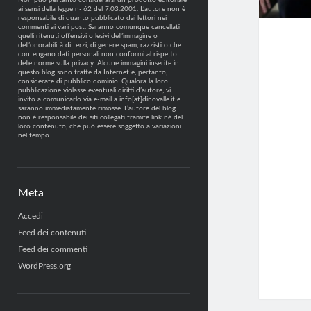
Non può pertanto considerarsi un prodotto editoriale
ai sensi della legge n· 62 del 7.03.2001. L’autore non è
responsabile di quanto pubblicato dai lettori nei
commenti ai vari post. Saranno comunque cancellati
quelli ritenuti offensivi o lesivi dell’immagine o
dell’onorabilità di terzi, di genere spam, razzisti o che
contengano dati personali non conformi al rispetto
delle norme sulla privacy. Alcune immagini inserite in
questo blog sono tratte da Internet e, pertanto,
considerate di pubblico dominio. Qualora la loro
pubblicazione violasse eventuali diritti d’autore, vi
invito a comunicarlo via e-mail a info[at]dinovalle.it e
saranno immediatamente rimosse. L’autore del blog
non è responsabile dei siti collegati tramite link né del
loro contenuto, che può essere soggetto a variazioni
nel tempo.
Meta
Accedi
Feed dei contenuti
Feed dei commenti
WordPress.org