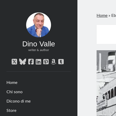
Home
»
Eb
Dino Valle
writer & author
twitter
bluesky
facebook
linkedin
pinterest
amazon
tumblr
Home
Chi sono
Dicono di me
Store