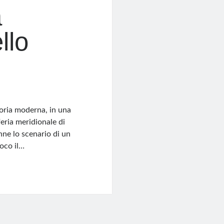
a
llo
toria moderna, in una
feria meridionale di
enne lo scenario di un
oco il…