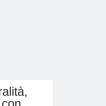
alità,
a con