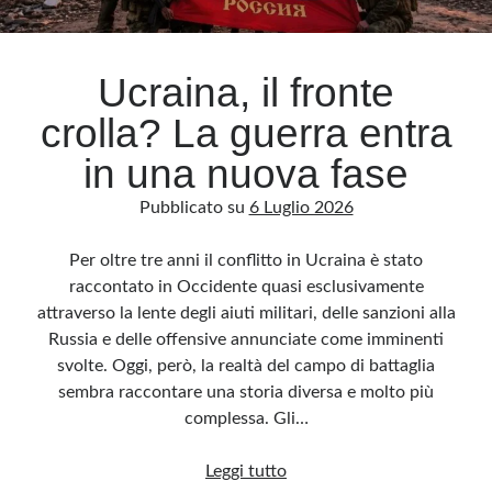
Archivio
Ucraina, il fronte
Archivi
crolla? La guerra entra
in una nuova fase
Categorie
Pubblicato su
6 Luglio 2026
Categorie
Per oltre tre anni il conflitto in Ucraina è stato
raccontato in Occidente quasi esclusivamente
attraverso la lente degli aiuti militari, delle sanzioni alla
Questo blog non rappresenta una testata giornalistica, in quanto viene aggiornato
senza alcuna periodicità. Non può pertanto considerarsi un prodotto editoriale ai
Russia e delle offensive annunciate come imminenti
sensi della legge n· 62 del 7.03.2001. L’autore non è responsabile di quanto
pubblicato dai lettori nei commenti ai vari post. Saranno comunque cancellati quelli
svolte. Oggi, però, la realtà del campo di battaglia
ritenuti offensivi o lesivi dell’immagine o dell’onorabilità di terzi, di genere spam,
razzisti o che contengano dati personali non conformi al rispetto delle norme sulla
sembra raccontare una storia diversa e molto più
privacy. Alcune immagini inserite in questo blog sono tratte da Internet e, pertanto,
considerate di pubblico dominio. Qualora la loro pubblicazione violasse eventuali
complessa. Gli…
diritti d’autore, vi invito a comunicarlo via e-mail a info[at]dinovalle.it e saranno
immediatamente rimosse. L’autore del blog non è responsabile dei siti collegati
tramite link né del loro contenuto, che può essere soggetto a variazioni nel tempo.
Ucraina,
Leggi tutto