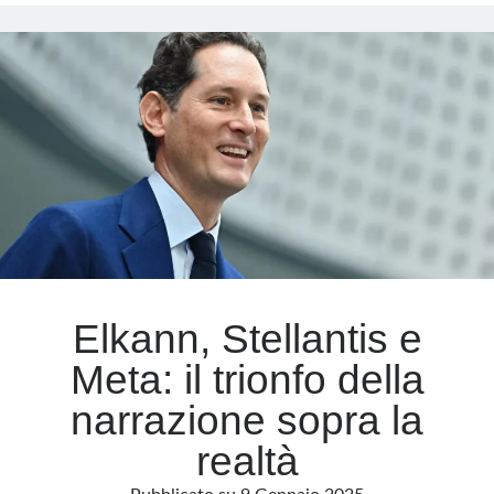
San
Lazzaro
Meta
il
miracolo
Accedi
è
Feed dei contenuti
riuscire
Feed dei commenti
a
WordPress.org
prenotare
Elkann, Stellantis e
Meta: il trionfo della
narrazione sopra la
realtà