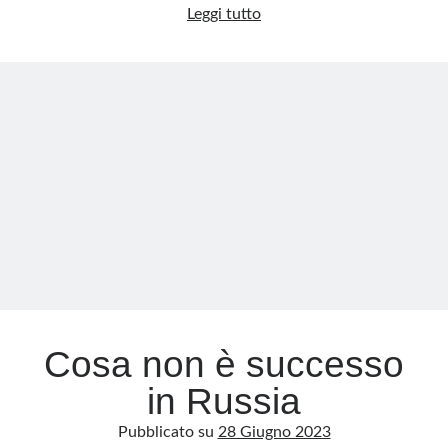
Da
Leggi tutto
Angela
Carini
un
knockout
alla
follia
gender
delle
Olimpiadi
Cosa non è successo
in Russia
Pubblicato su
28 Giugno 2023