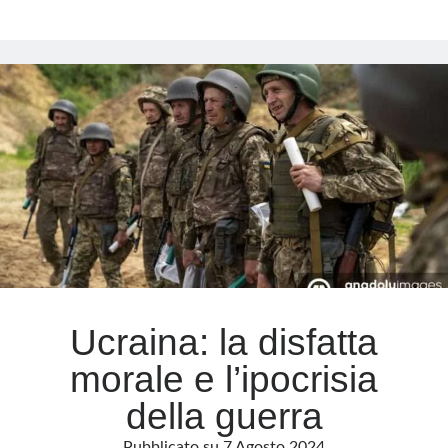
il
potere
al
popolo
o
la
fine
del
mondo?
Ucraina: la disfatta
morale e l’ipocrisia
della guerra
Pubblicato su
7 Agosto 2024