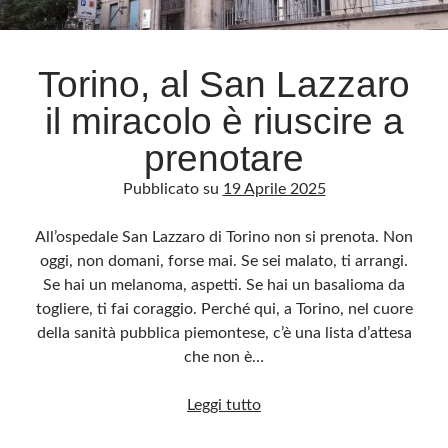
Archivio
Torino, al San Lazzaro
Archivi
il miracolo è riuscire a
prenotare
Categorie
Pubblicato su
19 Aprile 2025
Categorie
All’ospedale San Lazzaro di Torino non si prenota. Non
oggi, non domani, forse mai. Se sei malato, ti arrangi.
Se hai un melanoma, aspetti. Se hai un basalioma da
Questo blog non rappresenta una testata giornalistica, in quanto viene aggiornato
senza alcuna periodicità. Non può pertanto considerarsi un prodotto editoriale ai
togliere, ti fai coraggio. Perché qui, a Torino, nel cuore
sensi della legge n· 62 del 7.03.2001. L’autore non è responsabile di quanto
pubblicato dai lettori nei commenti ai vari post. Saranno comunque cancellati quelli
della sanità pubblica piemontese, c’è una lista d’attesa
ritenuti offensivi o lesivi dell’immagine o dell’onorabilità di terzi, di genere spam,
razzisti o che contengano dati personali non conformi al rispetto delle norme sulla
che non è…
privacy. Alcune immagini inserite in questo blog sono tratte da Internet e, pertanto,
considerate di pubblico dominio. Qualora la loro pubblicazione violasse eventuali
diritti d’autore, vi invito a comunicarlo via e-mail a info[at]dinovalle.it e saranno
Torino,
Leggi tutto
immediatamente rimosse. L’autore del blog non è responsabile dei siti collegati
tramite link né del loro contenuto, che può essere soggetto a variazioni nel tempo.
al