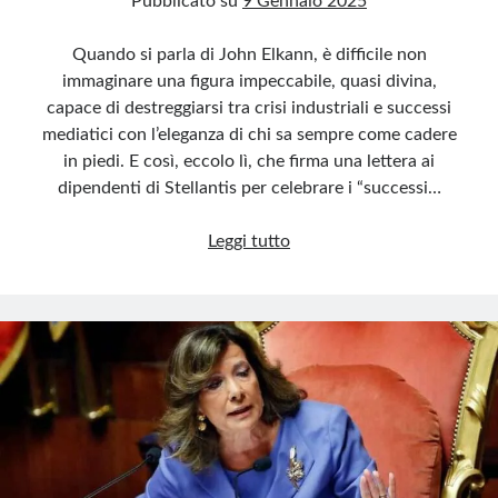
Pubblicato su
9 Gennaio 2025
Quando si parla di John Elkann, è difficile non
immaginare una figura impeccabile, quasi divina,
capace di destreggiarsi tra crisi industriali e successi
mediatici con l’eleganza di chi sa sempre come cadere
in piedi. E così, eccolo lì, che firma una lettera ai
dipendenti di Stellantis per celebrare i “successi…
Elkann,
Leggi tutto
Stellantis
e
Meta:
il
trionfo
della
narrazione
sopra
la