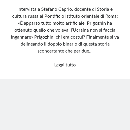
Intervista a Stefano Caprio, docente di Storia e
cultura russa al Pontificio Istituto orientale di Roma:
«È apparso tutto molto artificiale. Prigozhin ha
ottenuto quello che voleva, l’Ucraina non si faccia
ingannare» Prigozhin, chi era costui? Finalmente si va
delineando il doppio binario di questa storia
sconcertante che per due…
Cosa
Leggi tutto
non
è
successo
in
Russia