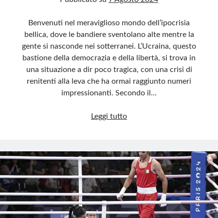
Benvenuti nel meraviglioso mondo dell’ipocrisia
bellica, dove le bandiere sventolano alte mentre la
gente si nasconde nei sotterranei. L’Ucraina, questo
bastione della democrazia e della libertà, si trova in
una situazione a dir poco tragica, con una crisi di
renitenti alla leva che ha ormai raggiunto numeri
impressionanti. Secondo il…
Ucraina:
Leggi tutto
la
disfatta
morale
e
l’ipocrisia
della
guerra