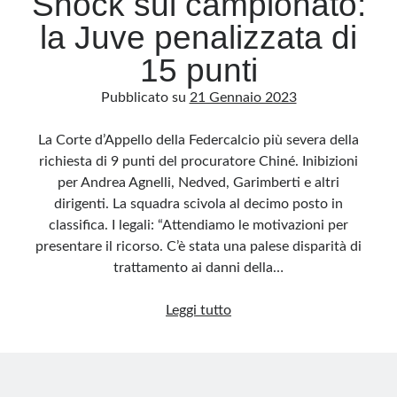
Shock sul campionato:
la Juve penalizzata di
15 punti
Pubblicato su
21 Gennaio 2023
La Corte d’Appello della Federcalcio più severa della
richiesta di 9 punti del procuratore Chiné. Inibizioni
per Andrea Agnelli, Nedved, Garimberti e altri
dirigenti. La squadra scivola al decimo posto in
classifica. I legali: “Attendiamo le motivazioni per
presentare il ricorso. C’è stata una palese disparità di
trattamento ai danni della…
Shock
Leggi tutto
sul
campionato:
la
Juve