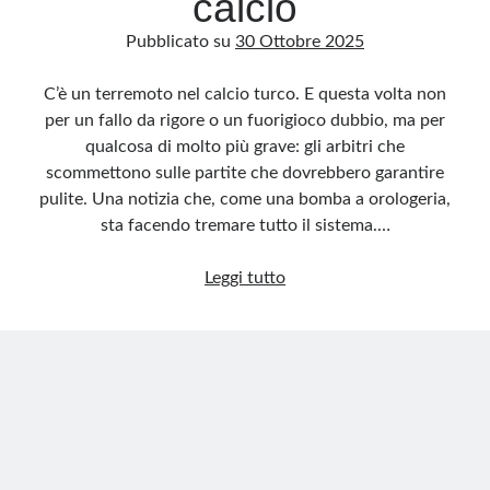
calcio
Pubblicato su
30 Ottobre 2025
C’è un terremoto nel calcio turco. E questa volta non
per un fallo da rigore o un fuorigioco dubbio, ma per
qualcosa di molto più grave: gli arbitri che
scommettono sulle partite che dovrebbero garantire
pulite. Una notizia che, come una bomba a orologeria,
sta facendo tremare tutto il sistema.…
Scandalo
Leggi tutto
in
Turchia:
arbitri
che
scommettono
sul
calcio