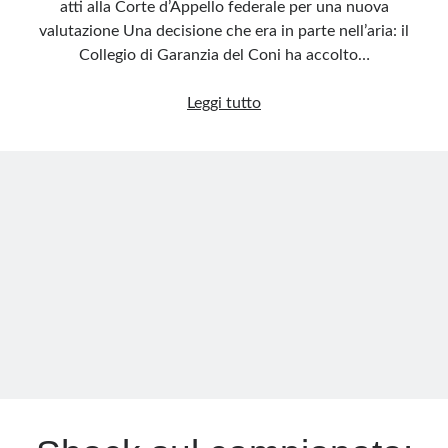
atti alla Corte d’Appello federale per una nuova
valutazione Una decisione che era in parte nell’aria: il
Collegio di Garanzia del Coni ha accolto…
Juventus,
Leggi tutto
accolto
in
parte
il
ricorso
sul
-15:
rinvio
alla
Corte
d’Appello
per
nuova
valutazione