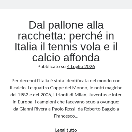
Archivio
Dal pallone alla
Archivi
racchetta: perché in
Italia il tennis vola e il
Categorie
calcio affonda
Categorie
Pubblicato su
4 Luglio 2026
Per decenni l’Italia è stata identificata nel mondo con
Questo blog non rappresenta una testata giornalistica, in quanto viene aggiornato
il calcio. Le quattro Coppe del Mondo, le notti magiche
senza alcuna periodicità. Non può pertanto considerarsi un prodotto editoriale ai
sensi della legge n· 62 del 7.03.2001. L’autore non è responsabile di quanto
del 1982 e del 2006, i trionfi di Milan, Juventus e Inter
pubblicato dai lettori nei commenti ai vari post. Saranno comunque cancellati quelli
ritenuti offensivi o lesivi dell’immagine o dell’onorabilità di terzi, di genere spam,
in Europa, i campioni che facevano scuola ovunque:
razzisti o che contengano dati personali non conformi al rispetto delle norme sulla
privacy. Alcune immagini inserite in questo blog sono tratte da Internet e, pertanto,
da Gianni Rivera a Paolo Rossi, da Roberto Baggio a
considerate di pubblico dominio. Qualora la loro pubblicazione violasse eventuali
diritti d’autore, vi invito a comunicarlo via e-mail a info[at]dinovalle.it e saranno
Francesco…
immediatamente rimosse. L’autore del blog non è responsabile dei siti collegati
tramite link né del loro contenuto, che può essere soggetto a variazioni nel tempo.
Dal
Leggi tutto