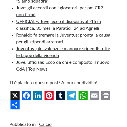
“Siamo squadra”
Juve: gli accordi con i giocatori, per pm CR7
non firmò
UFFICIALE: Juve, ecco il dispositivo! -15 in
classifica, 30 mesi a Paratici. 24 ad Agnelli
Ronaldo fa tremare la Juventus: pronta la causa
per gli stipendi arretrati
Juventus, plusvalenze e manovre stipendi: tutte
le tappe della vicenda
Juve, ufficiale: Ecco da chi è composto il nuovo
CdA | Top News
Ti è piaciuto questo post? Allora condividilo!
X
F
L
P
T
T
W
E
P
a
i
i
u
e
h
m
r
S
c
n
n
m
l
a
a
i
h
Pubblicato in
Calcio