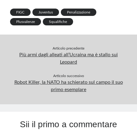
e
k
t
b
e
t
i
n
a
b
e
e
l
g
s
l
t
r
FIGC
Juventus
Penalizzazione
Plusvalenze
Squalifiche
o
d
r
r
r
A
e
o
I
e
a
p
k
n
s
m
p
Articolo precedente
t
Più armi dagli alleati all’Ucraina ma è stallo sui
Leopard
Articolo successivo
Robot Killer, la NATO ha schierato sul campo il suo
primo esemplare
Sii il primo a commentare