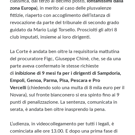
classifica, dal terzo al decimo posto,
lontanissimi dalla
zona Europa
), in merito al caso delle plusvalenze
fittizie, riaperto con accoglimento dell’istanza di
Meta
revocazione da parte del tribunale di secondo grado
Accedi
guidato da Mario Luigi Torsello. Prosciolti gli altri 8
Feed dei contenuti
club imputati, insieme ai loro dirigenti.
Feed dei commenti
WordPress.org
La Corte è andata ben oltre la requisitoria mattutina
del procuratore Figc, Giuseppe Chinè, che, se da una
parte aveva confermato le stesse richieste
di
inibizione di 9 mesi fa per i dirigenti di Sampdoria,
Empoli, Genoa, Parma, Pisa, Pescara e Pro
Vercelli
(chiedendo solo una multa di 8 mila euro per il
Novara), sul fronte bianconero si era spinto fino ai 9
punti di penalizzazione. La sentenza, comunicata in
serata, è andata ben oltre inasprendo la pena.
L’udienza, in videocollegamento per tutti i legali, è
cominciata alle ore 13.00. E dopo una prima fase di