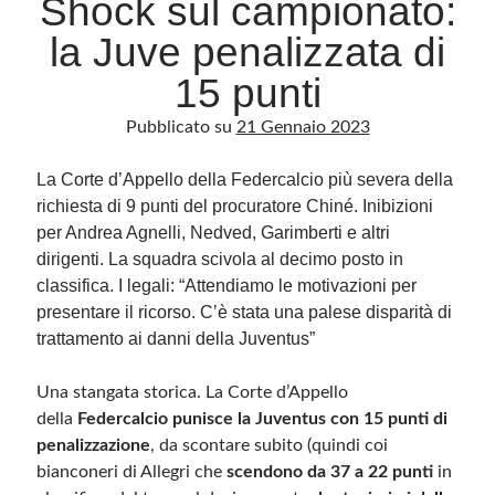
Shock sul campionato:
la Juve penalizzata di
Archivio
15 punti
Archivi
Pubblicato su
21 Gennaio 2023
La Corte d’Appello della Federcalcio più severa della
Categorie
richiesta di 9 punti del procuratore Chiné. Inibizioni
Categorie
per Andrea Agnelli, Nedved, Garimberti e altri
dirigenti. La squadra scivola al decimo posto in
classifica. I legali: “Attendiamo le motivazioni per
presentare il ricorso. C’è stata una palese disparità di
Questo blog non rappresenta una testata giornalistica, in quanto viene aggiornato
senza alcuna periodicità. Non può pertanto considerarsi un prodotto editoriale ai
trattamento ai danni della Juventus”
sensi della legge n· 62 del 7.03.2001. L’autore non è responsabile di quanto
pubblicato dai lettori nei commenti ai vari post. Saranno comunque cancellati quelli
ritenuti offensivi o lesivi dell’immagine o dell’onorabilità di terzi, di genere spam,
Una stangata storica. La Corte d’Appello
razzisti o che contengano dati personali non conformi al rispetto delle norme sulla
privacy. Alcune immagini inserite in questo blog sono tratte da Internet e, pertanto,
della
Federcalcio punisce la Juventus con 15 punti di
considerate di pubblico dominio. Qualora la loro pubblicazione violasse eventuali
diritti d’autore, vi invito a comunicarlo via e-mail a info[at]dinovalle.it e saranno
penalizzazione
, da scontare subito (quindi coi
immediatamente rimosse. L’autore del blog non è responsabile dei siti collegati
tramite link né del loro contenuto, che può essere soggetto a variazioni nel tempo.
bianconeri di Allegri che
scendono da 37 a 22 punti
in