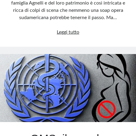
famiglia Agnelli e del loro patrimonio è così intricata e
ricca di colpi di scena che nemmeno una soap opera
sudamericana potrebbe tenerne il passo. Ma…
Agnelli:
Leggi tutto
spunta
un
tesoro
in
lingotti
d’oro