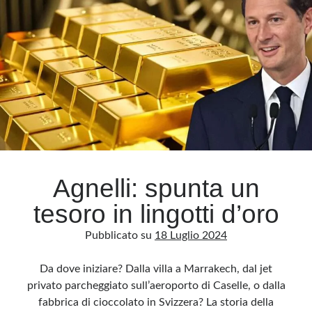
dimenticata?
Meta
Accedi
Feed dei contenuti
Feed dei commenti
WordPress.org
Agnelli: spunta un
tesoro in lingotti d’oro
Pubblicato su
18 Luglio 2024
Da dove iniziare? Dalla villa a Marrakech, dal jet
privato parcheggiato sull’aeroporto di Caselle, o dalla
fabbrica di cioccolato in Svizzera? La storia della