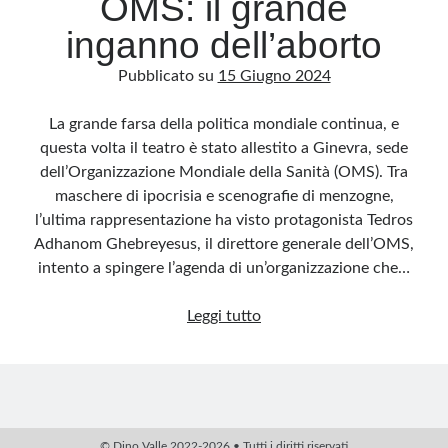
OMS: il grande
inganno dell’aborto
Pubblicato su
15 Giugno 2024
La grande farsa della politica mondiale continua, e
questa volta il teatro è stato allestito a Ginevra, sede
dell’Organizzazione Mondiale della Sanità (OMS). Tra
maschere di ipocrisia e scenografie di menzogne,
l’ultima rappresentazione ha visto protagonista Tedros
Adhanom Ghebreyesus, il direttore generale dell’OMS,
intento a spingere l’agenda di un’organizzazione che…
OMS:
Leggi tutto
il
grande
inganno
dell’aborto
© Dino Valle 2022-2026 • Tutti i diritti riservati