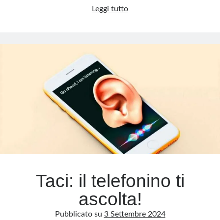
Askatasuna:
Leggi tutto
professionisti
Meta
della
Accedi
violenza
Feed dei contenuti
dietro
Feed dei commenti
le
WordPress.org
sbarre?
Taci: il telefonino ti
ascolta!
Pubblicato su
3 Settembre 2024