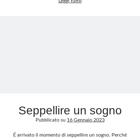
GAFAM:
Leggi tutto
ecco
chi
sono
i
veri
padroni
del
mondo
Seppellire un sogno
Pubblicato su
16 Gennaio 2023
É arrivato il momento di seppellire un sogno. Perché