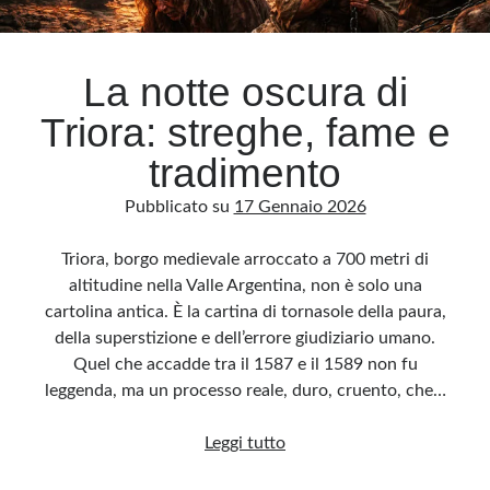
Archivio
La notte oscura di
Archivi
Triora: streghe, fame e
tradimento
Categorie
Pubblicato su
17 Gennaio 2026
Categorie
Triora, borgo medievale arroccato a 700 metri di
altitudine nella Valle Argentina, non è solo una
cartolina antica. È la cartina di tornasole della paura,
Questo blog non rappresenta una testata giornalistica, in quanto viene aggiornato
senza alcuna periodicità. Non può pertanto considerarsi un prodotto editoriale ai
della superstizione e dell’errore giudiziario umano.
sensi della legge n· 62 del 7.03.2001. L’autore non è responsabile di quanto
pubblicato dai lettori nei commenti ai vari post. Saranno comunque cancellati quelli
Quel che accadde tra il 1587 e il 1589 non fu
ritenuti offensivi o lesivi dell’immagine o dell’onorabilità di terzi, di genere spam,
razzisti o che contengano dati personali non conformi al rispetto delle norme sulla
leggenda, ma un processo reale, duro, cruento, che…
privacy. Alcune immagini inserite in questo blog sono tratte da Internet e, pertanto,
considerate di pubblico dominio. Qualora la loro pubblicazione violasse eventuali
diritti d’autore, vi invito a comunicarlo via e-mail a info[at]dinovalle.it e saranno
La
Leggi tutto
immediatamente rimosse. L’autore del blog non è responsabile dei siti collegati
tramite link né del loro contenuto, che può essere soggetto a variazioni nel tempo.
notte