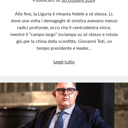
Pubblicato su
30 Ottobre 2024
Alla fine, la Liguria è rimasta fedele a sé stessa. Lì,
dove una volta i demagoghi di sinistra avevano messo
radici profonde, ecco che il centrodestra vince,
mentre il “campo largo” inciampa su sé stesso e rotola
giù per la china della sconfitta. Giovanni Toti, un
tempo presidente e leader…
Liguria:
Leggi tutto
trionfo
del
centrodestra
e
naufragio
della
sinistra
forcaiola