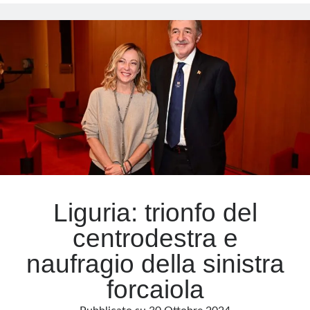
oscura
di
Meta
Triora:
streghe,
Accedi
fame
Feed dei contenuti
e
Feed dei commenti
tradimento
WordPress.org
Liguria: trionfo del
centrodestra e
naufragio della sinistra
forcaiola