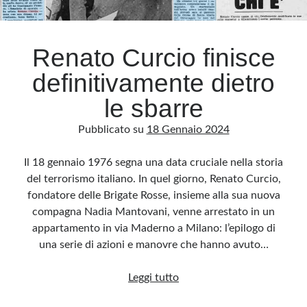
Archivio
Renato Curcio finisce
Archivi
definitivamente dietro
le sbarre
Categorie
Pubblicato su
18 Gennaio 2024
Categorie
Il 18 gennaio 1976 segna una data cruciale nella storia
del terrorismo italiano. In quel giorno, Renato Curcio,
fondatore delle Brigate Rosse, insieme alla sua nuova
Questo blog non rappresenta una testata giornalistica, in quanto viene aggiornato
senza alcuna periodicità. Non può pertanto considerarsi un prodotto editoriale ai
compagna Nadia Mantovani, venne arrestato in un
sensi della legge n· 62 del 7.03.2001. L’autore non è responsabile di quanto
pubblicato dai lettori nei commenti ai vari post. Saranno comunque cancellati quelli
appartamento in via Maderno a Milano: l’epilogo di
ritenuti offensivi o lesivi dell’immagine o dell’onorabilità di terzi, di genere spam,
razzisti o che contengano dati personali non conformi al rispetto delle norme sulla
una serie di azioni e manovre che hanno avuto…
privacy. Alcune immagini inserite in questo blog sono tratte da Internet e, pertanto,
considerate di pubblico dominio. Qualora la loro pubblicazione violasse eventuali
diritti d’autore, vi invito a comunicarlo via e-mail a info[at]dinovalle.it e saranno
Renato
Leggi tutto
immediatamente rimosse. L’autore del blog non è responsabile dei siti collegati
tramite link né del loro contenuto, che può essere soggetto a variazioni nel tempo.
Curcio