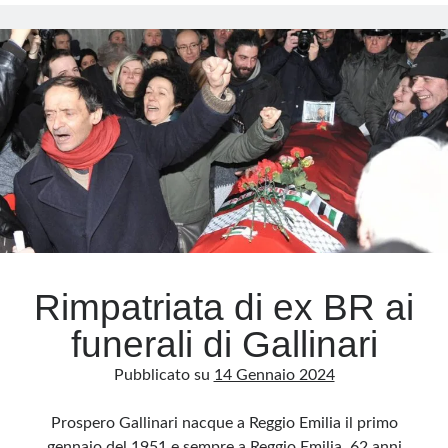
finisce
definitivamente
Meta
dietro
le
Accedi
sbarre
Feed dei contenuti
Feed dei commenti
WordPress.org
Rimpatriata di ex BR ai
funerali di Gallinari
Pubblicato su
14 Gennaio 2024
Prospero Gallinari nacque a Reggio Emilia il primo
gennaio del 1951 e sempre a Reggio Emilia, 62 anni