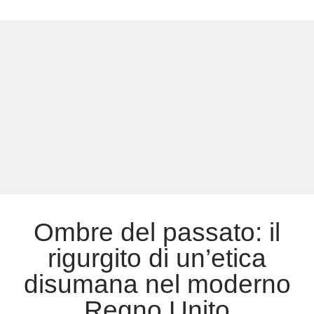
comandante
che
Meta
sfidò
Hitler
Accedi
sul
Feed dei contenuti
mare
Feed dei commenti
della
WordPress.org
vergogna
Ombre del passato: il
rigurgito di un’etica
disumana nel moderno
Regno Unito