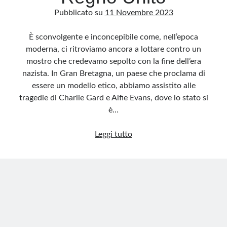
Pubblicato su
11 Novembre 2023
È sconvolgente e inconcepibile come, nell’epoca
moderna, ci ritroviamo ancora a lottare contro un
mostro che credevamo sepolto con la fine dell’era
nazista. In Gran Bretagna, un paese che proclama di
essere un modello etico, abbiamo assistito alle
tragedie di Charlie Gard e Alfie Evans, dove lo stato si
è…
Ombre
Leggi tutto
del
passato:
il
rigurgito
di
un’etica
disumana