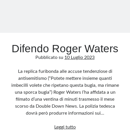
nel
moderno
Regno
Unito
Difendo Roger Waters
Pubblicato su
10 Luglio 2023
La replica furibonda alle accuse tendenziose di
antisemitismo (“Potete mettere insieme quanti
imbecilli volete che ripetano questa bugia, ma rimane
una sporca bugia”) Roger Waters l’ha affidata a un
filmato d’una ventina di minuti trasmesso il mese
scorso da Double Down News. La polizia tedesca
dovrà però produrre informazioni sui…
Difendo
Leggi tutto