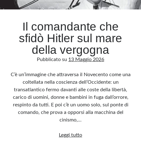
Archivio
Il comandante che
Archivi
sfidò Hitler sul mare
della vergogna
Categorie
Pubblicato su
13 Maggio 2026
Categorie
C’è un’immagine che attraversa il Novecento come una
coltellata nella coscienza dell’Occidente: un
transatlantico fermo davanti alle coste della libertà,
Questo blog non rappresenta una testata giornalistica, in quanto viene aggiornato
senza alcuna periodicità. Non può pertanto considerarsi un prodotto editoriale ai
carico di uomini, donne e bambini in fuga dall’orrore,
sensi della legge n· 62 del 7.03.2001. L’autore non è responsabile di quanto
pubblicato dai lettori nei commenti ai vari post. Saranno comunque cancellati quelli
respinto da tutti. E poi c’è un uomo solo, sul ponte di
ritenuti offensivi o lesivi dell’immagine o dell’onorabilità di terzi, di genere spam,
razzisti o che contengano dati personali non conformi al rispetto delle norme sulla
comando, che prova a opporsi alla macchina del
privacy. Alcune immagini inserite in questo blog sono tratte da Internet e, pertanto,
considerate di pubblico dominio. Qualora la loro pubblicazione violasse eventuali
cinismo,…
diritti d’autore, vi invito a comunicarlo via e-mail a info[at]dinovalle.it e saranno
immediatamente rimosse. L’autore del blog non è responsabile dei siti collegati
tramite link né del loro contenuto, che può essere soggetto a variazioni nel tempo.
Il
Leggi tutto