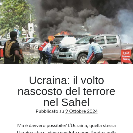
porta
Meta
Accedi
Feed dei contenuti
Feed dei commenti
WordPress.org
Ucraina: il volto
nascosto del terrore
nel Sahel
Pubblicato su
9 Ottobre 2024
Ma è davvero possibile? L’Ucraina, quella stessa
Ucraina che ci viene venduta come l’eroina nella