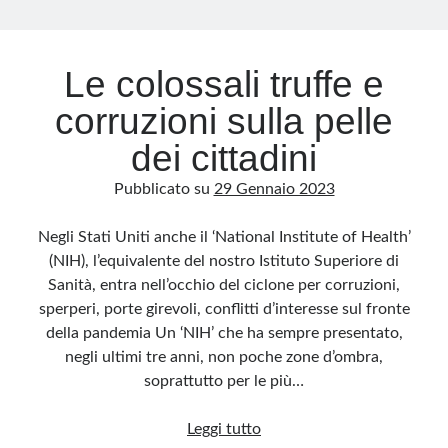
Archivio
Le colossali truffe e
Archivi
corruzioni sulla pelle
dei cittadini
Categorie
Pubblicato su
29 Gennaio 2023
Categorie
Negli Stati Uniti anche il ‘National Institute of Health’
(NIH), l’equivalente del nostro Istituto Superiore di
Sanità, entra nell’occhio del ciclone per corruzioni,
Questo blog non rappresenta una testata giornalistica, in quanto viene aggiornato
senza alcuna periodicità. Non può pertanto considerarsi un prodotto editoriale ai
sperperi, porte girevoli, conflitti d’interesse sul fronte
sensi della legge n· 62 del 7.03.2001. L’autore non è responsabile di quanto
pubblicato dai lettori nei commenti ai vari post. Saranno comunque cancellati quelli
della pandemia Un ‘NIH’ che ha sempre presentato,
ritenuti offensivi o lesivi dell’immagine o dell’onorabilità di terzi, di genere spam,
razzisti o che contengano dati personali non conformi al rispetto delle norme sulla
negli ultimi tre anni, non poche zone d’ombra,
privacy. Alcune immagini inserite in questo blog sono tratte da Internet e, pertanto,
considerate di pubblico dominio. Qualora la loro pubblicazione violasse eventuali
soprattutto per le più…
diritti d’autore, vi invito a comunicarlo via e-mail a info[at]dinovalle.it e saranno
immediatamente rimosse. L’autore del blog non è responsabile dei siti collegati
tramite link né del loro contenuto, che può essere soggetto a variazioni nel tempo.
Le
Leggi tutto