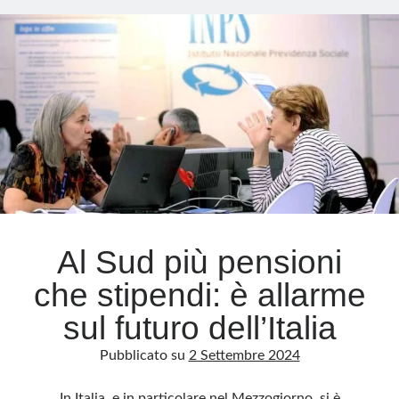
più
armi
Meta
Accedi
Feed dei contenuti
Feed dei commenti
WordPress.org
Al Sud più pensioni
che stipendi: è allarme
sul futuro dell’Italia
Pubblicato su
2 Settembre 2024
In Italia, e in particolare nel Mezzogiorno, si è