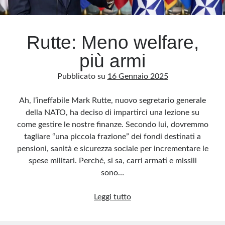
Archivio
Rutte: Meno welfare,
Archivi
più armi
Pubblicato su
16 Gennaio 2025
Categorie
Categorie
Ah, l’ineffabile Mark Rutte, nuovo segretario generale
della NATO, ha deciso di impartirci una lezione su
come gestire le nostre finanze. Secondo lui, dovremmo
tagliare “una piccola frazione” dei fondi destinati a
Questo blog non rappresenta una testata giornalistica, in quanto viene aggiornato
pensioni, sanità e sicurezza sociale per incrementare le
senza alcuna periodicità. Non può pertanto considerarsi un prodotto editoriale ai
sensi della legge n· 62 del 7.03.2001. L’autore non è responsabile di quanto
spese militari. Perché, si sa, carri armati e missili
pubblicato dai lettori nei commenti ai vari post. Saranno comunque cancellati quelli
ritenuti offensivi o lesivi dell’immagine o dell’onorabilità di terzi, di genere spam,
sono…
razzisti o che contengano dati personali non conformi al rispetto delle norme sulla
privacy. Alcune immagini inserite in questo blog sono tratte da Internet e, pertanto,
considerate di pubblico dominio. Qualora la loro pubblicazione violasse eventuali
Rutte:
Leggi tutto
diritti d’autore, vi invito a comunicarlo via e-mail a info[at]dinovalle.it e saranno
immediatamente rimosse. L’autore del blog non è responsabile dei siti collegati
Meno
tramite link né del loro contenuto, che può essere soggetto a variazioni nel tempo.
welfare,