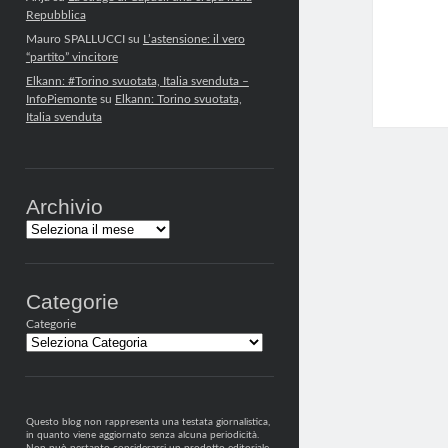
Repubblica
Mauro SPALLUCCI
su
L’astensione: il vero
“partito” vincitore
Elkann: #Torino svuotata, Italia svenduta –
InfoPiemonte
su
Elkann: Torino svuotata,
Italia svenduta
Archivio
Archivi
Categorie
Categorie
Questo blog non rappresenta una testata giornalistica,
in quanto viene aggiornato senza alcuna periodicità.