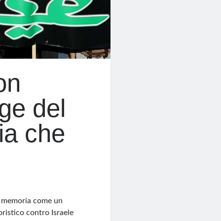
on
age del
gia che
la memoria come un
ristico contro Israele