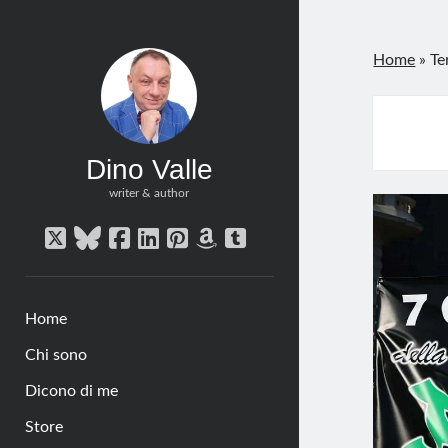
Home
»
Te
Dino Valle
writer & author
twitter
bluesky
facebook
linkedin
pinterest
amazon
tumblr
Home
Chi sono
Dicono di me
Store