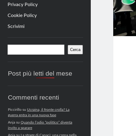
Privacy Policy
Cookie Policy
Scrivimi
Barra
Cerca
Cerca
laterale
Post più letti del mese
Commenti recenti
Piccirillo
su
Ucraina, il fronte crolla? La
guerra entra in una nuova fase
Anja
su
Quando l’odio “politico” diventa
invito a sparare
Anja
su
La strage di Capaci: una crepa nella