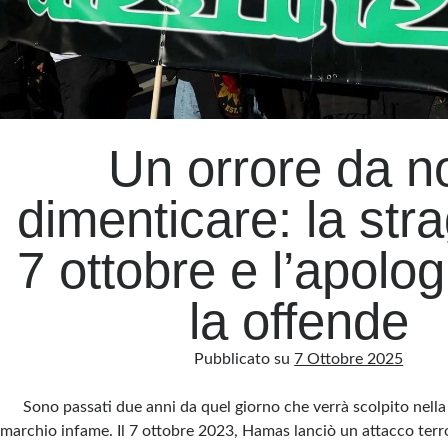
Un orrore da n
dimenticare: la str
7 ottobre e l’apolo
la offende
Pubblicato su
7 Ottobre 2025
Sono passati due anni da quel giorno che verrà scolpito nel
marchio infame. Il 7 ottobre 2023, Hamas lanciò un attacco terro