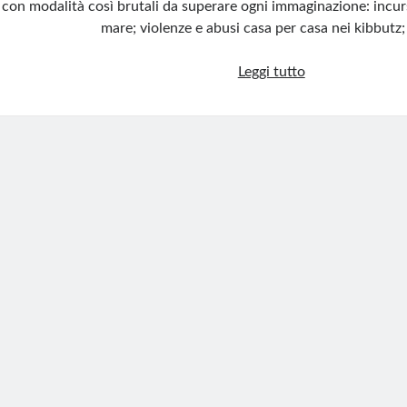
con modalità così brutali da superare ogni immaginazione: incursi
mare; violenze e abusi casa per casa nei kibbutz
Un
Leggi tutto
orrore
da
non
dimenticare:
la
strage
del
7
ottobre
e
l’apologia
che
la
offende