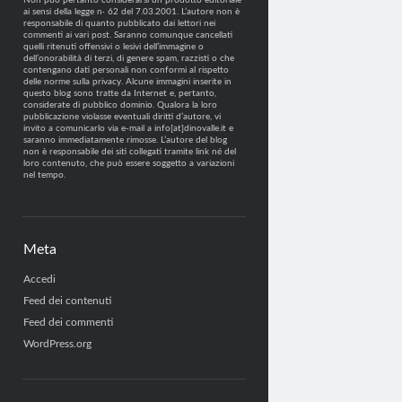
Non può pertanto considerarsi un prodotto editoriale
ai sensi della legge n· 62 del 7.03.2001. L’autore non è
responsabile di quanto pubblicato dai lettori nei
commenti ai vari post. Saranno comunque cancellati
quelli ritenuti offensivi o lesivi dell’immagine o
dell’onorabilità di terzi, di genere spam, razzisti o che
contengano dati personali non conformi al rispetto
delle norme sulla privacy. Alcune immagini inserite in
questo blog sono tratte da Internet e, pertanto,
considerate di pubblico dominio. Qualora la loro
pubblicazione violasse eventuali diritti d’autore, vi
invito a comunicarlo via e-mail a info[at]dinovalle.it e
saranno immediatamente rimosse. L’autore del blog
non è responsabile dei siti collegati tramite link né del
loro contenuto, che può essere soggetto a variazioni
nel tempo.
Meta
Accedi
Feed dei contenuti
Feed dei commenti
WordPress.org