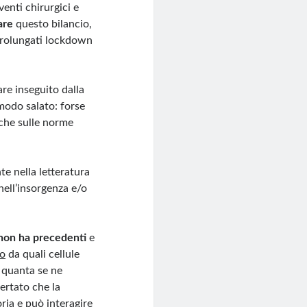
venti chirurgici e
are
questo bilancio,
 prolungati lockdown
are inseguito dalla
 modo salato: forse
nche sulle norme
te nella letteratura
nell’insorgenza e/o
non ha precedenti
e
ro
da quali cellule
, quanta se ne
ertato che la
ria e può interagire