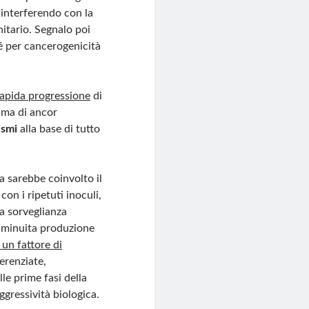
 interferendo con la
itario. Segnalo poi
né per cancerogenicità
rapida progressione
di
, ma di ancor
ismi
alla base di tutto
 sarebbe coinvolto il
on i ripetuti inoculi,
la sorveglianza
diminuita produzione
 un fattore di
ferenziate,
le prime fasi della
gressività biologica.