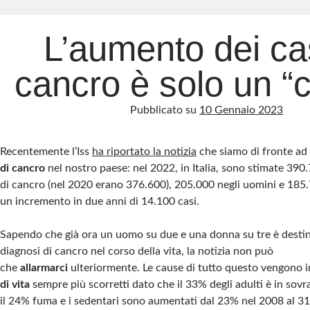
L’aumento dei cas
cancro è solo un “
Pubblicato su
10 Gennaio 2023
Recentemente l’Iss
ha riportato la notizia
che siamo di fronte ad
di cancro
nel nostro paese: nel 2022, in Italia, sono stimate 39
di cancro (nel 2020 erano 376.600), 205.000 negli uomini e 185
un incremento in due anni di 14.100 casi.
Sapendo che già ora un uomo su due e una donna su tre è destin
diagnosi di cancro nel corso della vita, la notizia non può
che
allarmarci
ulteriormente. Le cause di tutto questo vengono i
di vita
sempre più scorretti dato che il 33% degli adulti è in sov
il 24% fuma e i sedentari sono aumentati dal 23% nel 2008 al 3