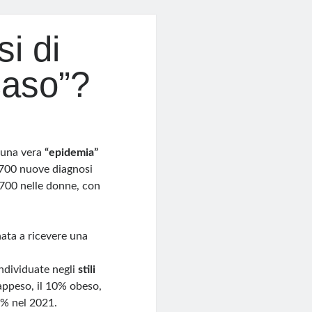
i di
caso”?
 una vera
“epidemia”
0.700 nuove diagnosi
.700 nelle donne, con
ata a ricevere una
ndividuate negli
stili
rappeso, il 10% obeso,
1% nel 2021.