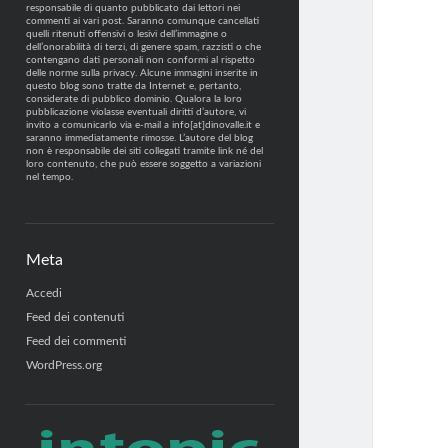
responsabile di quanto pubblicato dai lettori nei
commenti ai vari post. Saranno comunque cancellati
quelli ritenuti offensivi o lesivi dell’immagine o
dell’onorabilità di terzi, di genere spam, razzisti o che
contengano dati personali non conformi al rispetto
delle norme sulla privacy. Alcune immagini inserite in
questo blog sono tratte da Internet e, pertanto,
considerate di pubblico dominio. Qualora la loro
pubblicazione violasse eventuali diritti d’autore, vi
invito a comunicarlo via e-mail a info[at]dinovalle.it e
saranno immediatamente rimosse. L’autore del blog
non è responsabile dei siti collegati tramite link né del
loro contenuto, che può essere soggetto a variazioni
nel tempo.
Meta
Accedi
Feed dei contenuti
Feed dei commenti
WordPress.org