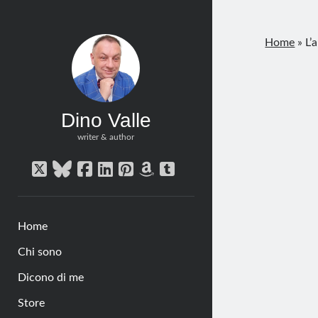
Home
»
L’
Dino Valle
writer & author
twitter
bluesky
facebook
linkedin
pinterest
amazon
tumblr
Home
Chi sono
Dicono di me
Store