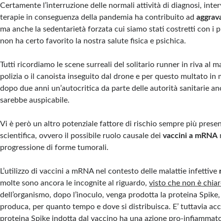
Certamente l’interruzione delle normali attività di diagnosi, inter
terapie in conseguenza della pandemia ha contribuito ad
aggrav
ma anche la sedentarietà forzata cui siamo stati costretti con i
non ha certo favorito la nostra salute fisica e psichica.
Tutti ricordiamo le scene surreali del solitario runner in riva al m
polizia o il canoista inseguito dal drone e per questo multato in
dopo due anni un’autocritica da parte delle autorità sanitarie a
sarebbe auspicabile.
Vi è però un altro potenziale fattore di rischio sempre più presen
scientifica, ovvero il possibile ruolo causale dei
vaccini a mRNA
progressione di forme tumorali.
L’utilizzo di vaccini a mRNA nel contesto delle malattie infettive
molte sono ancora le incognite al riguardo,
visto che non è chia
dell’organismo, dopo l’inoculo, venga prodotta la proteina Spike
produca, per quanto tempo e dove si distribuisca. E’ tuttavia acc
proteina Spike indotta dal vaccino ha una azione pro-infiammato