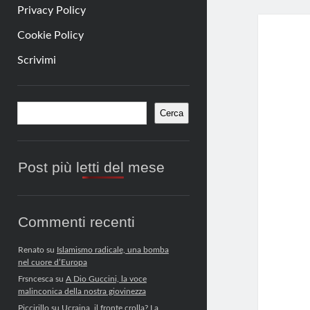
Privacy Policy
Cookie Policy
Scrivimi
Barra
Cerca
Cerca
laterale
Post più letti del mese
Commenti recenti
Renato
su
Islamismo radicale, una bomba
nel cuore d’Europa
Frsncesca
su
A Dio Guccini, la voce
malinconica della nostra giovinezza
Piccirillo
su
Ucraina, il fronte crolla? La