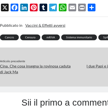
X
Fa
Li
Pi
T
Te
W
E
Pr
S
ce
n
nt
u
le
h
m
in
h
b
ke
er
m
gr
at
ail
t
ar
Pubblicato in
Vaccini & Effetti avversi
o
dI
es
bl
a
s
e
o
n
t
r
m
A
Cancro
Censura
mRNA
Sistema immunitario
Spi
k
p
p
Articolo precedente
Cina. Che cosa insegna la rovinosa caduta
I due Papi e 
di Jack Ma
Sii il primo a commen