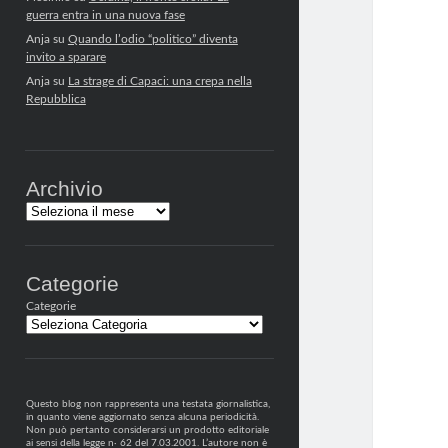
guerra entra in una nuova fase
Anja
su
Quando l’odio “politico” diventa
invito a sparare
Anja
su
La strage di Capaci: una crepa nella
Repubblica
Archivio
Archivi
Categorie
Categorie
Questo blog non rappresenta una testata giornalistica,
in quanto viene aggiornato senza alcuna periodicità.
Non può pertanto considerarsi un prodotto editoriale
ai sensi della legge n· 62 del 7.03.2001. L’autore non è