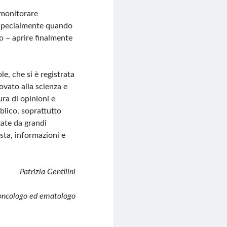
monitorare
 specialmente quando
o – aprire finalmente
e, che si è registrata
ovato alla scienza e
ura di opinioni e
bblico, soprattutto
zate da grandi
ista, informazioni e
Patrizia Gentilini
oncologo ed ematologo