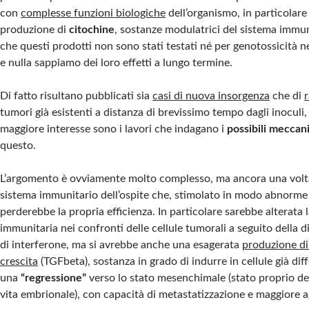
con
complesse funzioni biologiche
dell’organismo, in particolare
produzione di
citochine
, sostanze modulatrici del sistema immun
che questi prodotti non sono stati testati né per genotossicità 
e nulla sappiamo dei loro effetti a lungo termine.
Di fatto risultano pubblicati sia
casi di nuova insorgenza
che di
tumori già esistenti a distanza di brevissimo tempo dagli inoculi
maggiore interesse sono i lavori che indagano i
possibili meccan
questo.
L’argomento è ovviamente molto complesso, ma ancora una volta
sistema immunitario dell’ospite che, stimolato in modo abnorme c
perderebbe la propria efficienza. In particolare sarebbe alterata 
immunitaria nei confronti delle cellule tumorali a seguito della 
di interferone, ma si avrebbe anche una esagerata
produzione di
crescita
(TGFbeta), sostanza in grado di indurre in cellule già dif
una
“regressione”
verso lo stato mesenchimale (stato proprio del
vita embrionale), con capacità di metastatizzazione e maggiore ag