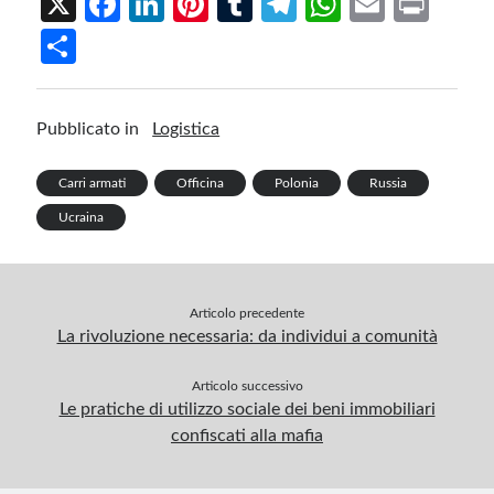
X
Fa
Li
Pi
T
Te
W
E
Pr
ce
n
nt
u
le
h
m
in
S
b
ke
er
m
gr
at
ail
t
h
o
dI
es
bl
a
s
ar
Pubblicato in
Logistica
o
n
t
r
m
A
e
k
p
Carri armati
Officina
Polonia
Russia
p
Ucraina
Articolo precedente
La rivoluzione necessaria: da individui a comunità
Articolo successivo
Le pratiche di utilizzo sociale dei beni immobiliari
confiscati alla mafia