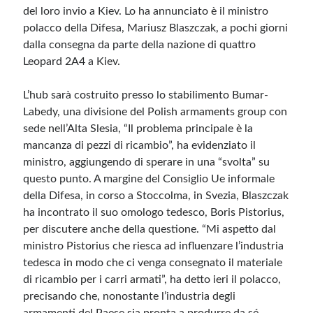
del loro invio a Kiev. Lo ha annunciato è il ministro
polacco della Difesa, Mariusz Blaszczak, a pochi giorni
Meta
dalla consegna da parte della nazione di quattro
Accedi
Leopard 2A4 a Kiev.
Feed dei contenuti
Feed dei commenti
L’hub sarà costruito presso lo stabilimento Bumar-
WordPress.org
Labedy, una divisione del Polish armaments group con
sede nell’Alta Slesia, “Il problema principale è la
mancanza di pezzi di ricambio”, ha evidenziato il
ministro, aggiungendo di sperare in una “svolta” su
questo punto. A margine del Consiglio Ue informale
della Difesa, in corso a Stoccolma, in Svezia, Blaszczak
ha incontrato il suo omologo tedesco, Boris Pistorius,
per discutere anche della questione. “Mi aspetto dal
ministro Pistorius che riesca ad influenzare l’industria
tedesca in modo che ci venga consegnato il materiale
di ricambio per i carri armati”, ha detto ieri il polacco,
precisando che, nonostante l’industria degli