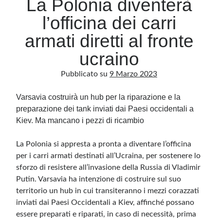
La Polonia diventerà
l’officina dei carri
Archivio
armati diretti al fronte
Archivi
ucraino
Pubblicato su
9 Marzo 2023
Categorie
Categorie
Varsavia costruirà un hub per la riparazione e la
preparazione dei tank inviati dai Paesi occidentali a
Kiev. Ma mancano i pezzi di ricambio
Questo blog non rappresenta una testata giornalistica, in quanto viene aggiornato
La Polonia si appresta a pronta a diventare l’officina
senza alcuna periodicità. Non può pertanto considerarsi un prodotto editoriale ai
sensi della legge n· 62 del 7.03.2001. L’autore non è responsabile di quanto
per i carri armati destinati all’Ucraina, per sostenere lo
pubblicato dai lettori nei commenti ai vari post. Saranno comunque cancellati quelli
ritenuti offensivi o lesivi dell’immagine o dell’onorabilità di terzi, di genere spam,
sforzo di resistere all’invasione della Russia di Vladimir
razzisti o che contengano dati personali non conformi al rispetto delle norme sulla
Putin. Varsavia ha intenzione di costruire sul suo
privacy. Alcune immagini inserite in questo blog sono tratte da Internet e, pertanto,
considerate di pubblico dominio. Qualora la loro pubblicazione violasse eventuali
territorio un hub in cui transiteranno i mezzi corazzati
diritti d’autore, vi invito a comunicarlo via e-mail a info[at]dinovalle.it e saranno
immediatamente rimosse. L’autore del blog non è responsabile dei siti collegati
inviati dai Paesi Occidentali a Kiev, affinché possano
tramite link né del loro contenuto, che può essere soggetto a variazioni nel tempo.
essere preparati e riparati, in caso di necessità, prima