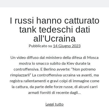
Archivio
I russi hanno catturato
Archivi
tank tedeschi dati
all’Ucraina
Categorie
Pubblicato su
14 Giugno 2023
Categorie
Un video diffuso dal ministero della difesa di Mosca
mostra lo smacco subito da Kiev durate la
controffensiva. E Berlino avverte: “Non potremo
Questo blog non rappresenta una testata giornalistica, in quanto viene aggiornato
senza alcuna periodicità. Non può pertanto considerarsi un prodotto editoriale ai
rimpiazzarli” La controffensiva ucraina va avanti, ma
sensi della legge n· 62 del 7.03.2001. L’autore non è responsabile di quanto
pubblicato dai lettori nei commenti ai vari post. Saranno comunque cancellati quelli
registra rallentamenti e gravi colpi di immagine come
ritenuti offensivi o lesivi dell’immagine o dell’onorabilità di terzi, di genere spam,
razzisti o che contengano dati personali non conformi al rispetto delle norme sulla
la cattura, da parte delle forze russe, di alcuni carri
privacy. Alcune immagini inserite in questo blog sono tratte da Internet e, pertanto,
considerate di pubblico dominio. Qualora la loro pubblicazione violasse eventuali
armati forniti di recente dagli…
diritti d’autore, vi invito a comunicarlo via e-mail a info[at]dinovalle.it e saranno
immediatamente rimosse. L’autore del blog non è responsabile dei siti collegati
tramite link né del loro contenuto, che può essere soggetto a variazioni nel tempo.
I
Leggi tutto