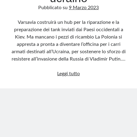
Pubblicato su
9 Marzo 2023
Varsavia costruirà un hub per la riparazione e la
preparazione dei tank inviati dai Paesi occidentali a
Kiev. Ma mancano i pezzi di ricambio La Polonia si
appresta a pronta a diventare l’officina per i carri
armati destinati all’Ucraina, per sostenere lo sforzo di
resistere all’invasione della Russia di Vladimir Putin.…
La
Leggi tutto
Polonia
diventerà
l’officina
dei
carri
armati
diretti
al