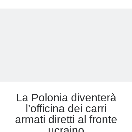
russi
hanno
Meta
catturato
tank
Accedi
tedeschi
Feed dei contenuti
dati
Feed dei commenti
all’Ucraina
WordPress.org
La Polonia diventerà
l’officina dei carri
armati diretti al fronte
ucraino