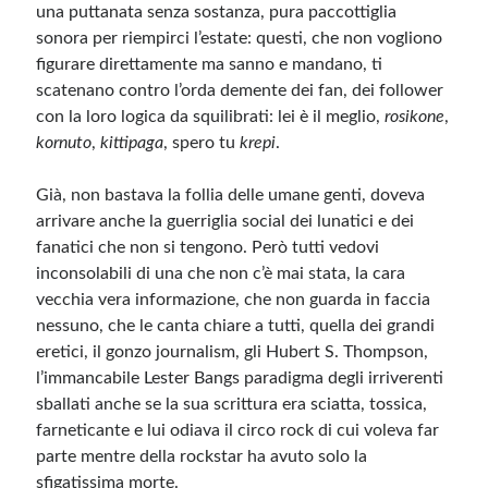
una puttanata senza sostanza, pura paccottiglia
sonora per riempirci l’estate: questi, che non vogliono
figurare direttamente ma sanno e mandano, ti
scatenano contro l’orda demente dei fan, dei follower
con la loro logica da squilibrati: lei è il meglio,
rosikone
,
kornuto
,
kittipaga
, spero tu
krepi
.
Già, non bastava la follia delle umane genti, doveva
arrivare anche la guerriglia social dei lunatici e dei
fanatici che non si tengono. Però tutti vedovi
inconsolabili di una che non c’è mai stata, la cara
vecchia vera informazione, che non guarda in faccia
nessuno, che le canta chiare a tutti, quella dei grandi
eretici, il gonzo journalism, gli Hubert S. Thompson,
l’immancabile Lester Bangs paradigma degli irriverenti
sballati anche se la sua scrittura era sciatta, tossica,
farneticante e lui odiava il circo rock di cui voleva far
parte mentre della rockstar ha avuto solo la
sfigatissima morte.