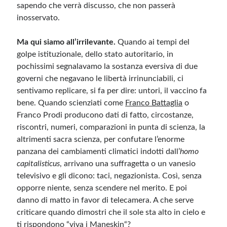
sapendo che verrà discusso, che non passerà
inosservato.
Ma qui siamo all’irrilevante.
Quando ai tempi del
golpe istituzionale, dello stato autoritario, in
pochissimi segnalavamo la sostanza eversiva di due
governi che negavano le libertà irrinunciabili, ci
sentivamo replicare, si fa per dire: untori, il vaccino fa
bene. Quando scienziati come
Franco Battaglia
o
Franco Prodi producono dati di fatto, circostanze,
riscontri, numeri, comparazioni in punta di scienza, la
altrimenti sacra scienza, per confutare l’enorme
panzana dei cambiamenti climatici indotti dall’
homo
capitalisticus
, arrivano una suffragetta o un vanesio
televisivo e gli dicono: taci, negazionista. Così, senza
opporre niente, senza scendere nel merito. E poi
danno di matto in favor di telecamera. A che serve
criticare quando dimostri che il sole sta alto in cielo e
ti rispondono “
viva i Maneskin
“?