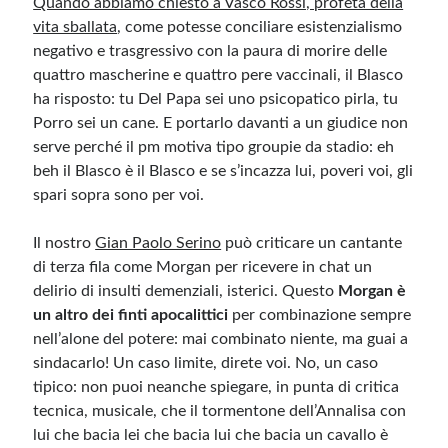
Quando abbiamo chiesto a Vasco Rossi, profeta della
vita sballata
, come potesse conciliare esistenzialismo
negativo e trasgressivo con la paura di morire delle
quattro mascherine e quattro pere vaccinali, il Blasco
ha risposto: tu Del Papa sei uno psicopatico pirla, tu
Porro sei un cane. E portarlo davanti a un giudice non
serve perché il pm motiva tipo groupie da stadio: eh
beh il Blasco è il Blasco e se s’incazza lui, poveri voi, gli
spari sopra sono per voi.
Il nostro
Gian Paolo Serino
può criticare un cantante
di terza fila come Morgan per ricevere in chat un
delirio di insulti demenziali, isterici. Questo
Morgan è
un altro dei finti apocalittici
per combinazione sempre
nell’alone del potere: mai combinato niente, ma guai a
sindacarlo! Un caso limite, direte voi. No, un caso
tipico: non puoi neanche spiegare, in punta di critica
tecnica, musicale, che il tormentone dell’Annalisa con
lui che bacia lei che bacia lui che bacia un cavallo è