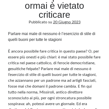
ormai è vietato
criticare
Archivio
Pubblicato su
20 Giugno 2023
Archivi
Parlare mai male di nessuno è l’esercizio di stile di
quelli buoni per tutte le stagioni
Categorie
Categorie
È ancora possibile fare critica in questo paese? O, per
essere più onesti e più chiari: è mai stato possibile fare
critica nel paese cattolico, di ferocie democristiane,
gesuitiche felpate? Parlare mai male di nessuno è
Questo blog non rappresenta una testata giornalistica, in quanto viene aggiornato
senza alcuna periodicità. Non può pertanto considerarsi un prodotto editoriale ai
l’esercizio di stile di quelli buoni per tutte le stagioni,
sensi della legge n· 62 del 7.03.2001. L’autore non è responsabile di quanto
pubblicato dai lettori nei commenti ai vari post. Saranno comunque cancellati quelli
che azzannano per un padrone ma ad artigli fasciati,
ritenuti offensivi o lesivi dell’immagine o dell’onorabilità di terzi, di genere spam,
fosse mai che domani il padrone cambia. E fin qui
razzisti o che contengano dati personali non conformi al rispetto delle norme sulla
privacy. Alcune immagini inserite in questo blog sono tratte da Internet e, pertanto,
tutto nella norma, Missiroli, antico direttore
considerate di pubblico dominio. Qualora la loro pubblicazione violasse eventuali
diritti d’autore, vi invito a comunicarlo via e-mail a info[at]dinovalle.it e saranno
sconosciuto ai più, per ogni stroncatura possibile
immediatamente rimosse. L’autore del blog non è responsabile dei siti collegati
tramite link né del loro contenuto, che può essere soggetto a variazioni nel tempo.
sospirava: ah, potessi avere un giornale. Ed era