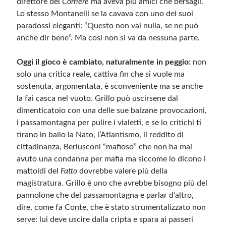
direttore del
Corriere
ma aveva più amici che bersagli.
Lo stesso Montanelli se la cavava con uno dei suoi
paradossi eleganti: “Questo non val nulla, se ne può
Meta
anche dir bene”. Ma così non si va da nessuna parte.
Accedi
Feed dei contenuti
Oggi il gioco è cambiato, naturalmente in peggio:
non
Feed dei commenti
solo una critica reale, cattiva fin che si vuole ma
WordPress.org
sostenuta, argomentata, è sconveniente ma se anche
la fai casca nel vuoto. Grillo può uscirsene dal
dimenticatoio con una delle sue balzane provocazioni,
i passamontagna per pulire i vialetti, e se lo critichi ti
tirano in ballo la Nato, l’Atlantismo, il reddito di
cittadinanza, Berlusconi “mafioso” che non ha mai
avuto una condanna per mafia ma siccome lo dicono i
mattoidi del
Fatto
dovrebbe valere più della
magistratura. Grillo è uno che avrebbe bisogno più del
pannolone che del passamontagna e parlar d’altro,
dire, come fa Conte, che è stato strumentalizzato non
serve: lui deve uscire dalla cripta e spara ai passeri