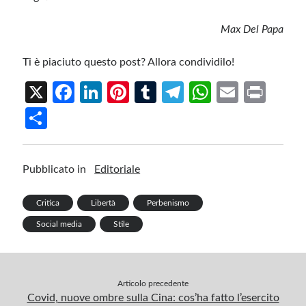
Max Del Papa
Ti è piaciuto questo post? Allora condividilo!
X
Fa
Li
Pi
T
Te
W
E
Pr
ce
n
nt
u
le
h
m
in
S
b
ke
er
m
gr
at
ail
t
h
o
dI
es
bl
a
s
ar
Pubblicato in
Editoriale
o
n
t
r
m
A
e
k
p
Critica
Libertà
Perbenismo
p
Social media
Stile
Articolo precedente
Covid, nuove ombre sulla Cina: cos’ha fatto l’esercito