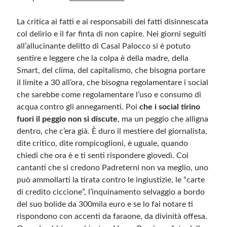
La critica ai fatti e ai responsabili dei fatti disinnescata
col delirio e il far finta di non capire. Nei giorni seguiti
all’allucinante delitto di Casal Palocco si è potuto
sentire e leggere che la colpa è della madre, della
Smart, del clima, del capitalismo, che bisogna portare
il limite a 30 all’ora, che bisogna regolamentare i social
che sarebbe come regolamentare l’uso e consumo di
acqua contro gli annegamenti. Poi
che i social tirino
fuori il peggio non si discute
, ma un peggio che alligna
dentro, che c’era già. È duro il mestiere del giornalista,
dite critico, dite rompicoglioni, è uguale, quando
chiedi che ora è e ti senti rispondere giovedì. Coi
cantanti che si credono Padreterni non va meglio, uno
può ammollarti la tirata contro le ingiustizie, le “carte
di credito ciccione”, l’inquinamento selvaggio a bordo
del suo bolide da 300mila euro e se lo fai notare ti
rispondono con accenti da faraone, da divinità offesa.