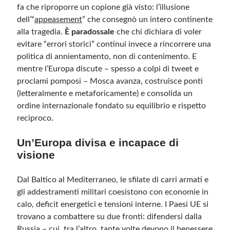
fa che riproporre un copione già visto: l’illusione
dell’“
appeasement
” che consegnò un intero continente
alla tragedia.
È paradossale
che chi dichiara di voler
evitare “errori storici” continui invece a rincorrere una
politica di annientamento, non di contenimento. E
mentre l’Europa discute – spesso a colpi di tweet e
proclami pomposi – Mosca avanza, costruisce ponti
(letteralmente e metaforicamente) e consolida un
ordine internazionale fondato su equilibrio e rispetto
reciproco.
Un’Europa divisa e incapace di
visione
Dal Baltico al Mediterraneo, le sfilate di carri armati e
gli addestramenti militari coesistono con economie in
calo, deficit energetici e tensioni interne. I Paesi UE si
trovano a combattere su due fronti: difendersi dalla
Russia – cui, tra l’altro, tante volte devono il benessere