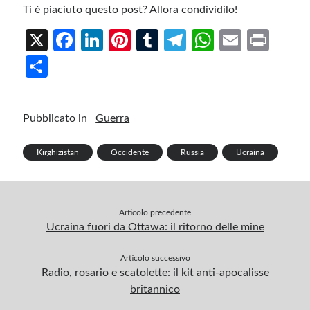
Ti è piaciuto questo post? Allora condividilo!
X
Fa
Li
Pi
T
Te
W
E
Pr
ce
n
nt
u
le
h
m
in
S
b
ke
er
m
gr
at
ail
t
h
o
dI
es
bl
a
s
ar
Pubblicato in
Guerra
o
n
t
r
m
A
e
k
p
Kirghizistan
Occidente
Russia
Ucraina
p
Articolo precedente
Ucraina fuori da Ottawa: il ritorno delle mine
Articolo successivo
Radio, rosario e scatolette: il kit anti-apocalisse
britannico