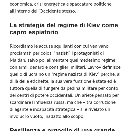
economica, crisi energetica e spaccature politiche
all’interno dell’Occidente stesso.
Meta
La strategia del regime di Kiev come
Accedi
capro espiatorio
Feed dei contenuti
Feed dei commenti
Ricordiamo le accuse squillanti con cui venivano
WordPress.org
proclamati pericolosi “nazisti” i protagonisti di
Maidan, salvo poi alimentare quel medesimo regime
con armi, denaro e consiglieri militari. Lavrov definisce
quello di ucraino un “regime nazista di Kiev” perché, al
di là delle etichette, la sua vera funzione è stata ed è
tuttora quella di fungere da pedina militare per conto
dei centri di potere occidentali. Un ariete pensato per
scardinare l’influenza russa, ma che – tra corruzione
dilagante e incapacità strategica – si è rivelato un
involucro vuoto, inadatto allo scopo.
Resilienza e orgoglio di una grande