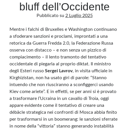
bluff dell’Occidente
Pubblicato su
2 Luglio 2025
Archivio
Archivi
Mentre i falchi di Bruxelles e Washington continuano
a sfoderare sanzioni e proclami, improntati a una
retorica da Guerra Fredda 2.0, la Federazione Russa
Categorie
osserva con distacco – e non senza un pizzico di
Categorie
compiacimento – il lento tramonto del tentativo
occidentale di piegarla al proprio diktat. Il
ministro
degli Esteri russo
Sergei Lavrov
, i
n visita ufficiale in
Kirghizistan,
non ha usato giri di parole: “Stanno
Questo blog non rappresenta una testata giornalistica, in quanto viene aggiornato
intuendo che non riusciranno a sconfiggerci usando
senza alcuna periodicità. Non può pertanto considerarsi un prodotto editoriale ai
sensi della legge n· 62 del 7.03.2001. L’autore non è responsabile di quanto
Kiev come ariete”. E in effetti, se per anni si è provato
pubblicato dai lettori nei commenti ai vari post. Saranno comunque cancellati quelli
a trasformare l’Ucraina in un cavallo di Troia, oggi
ritenuti offensivi o lesivi dell’immagine o dell’onorabilità di terzi, di genere spam,
razzisti o che contengano dati personali non conformi al rispetto delle norme sulla
appare evidente come il tentativo di creare una
privacy. Alcune immagini inserite in questo blog sono tratte da Internet e, pertanto,
considerate di pubblico dominio. Qualora la loro pubblicazione violasse eventuali
débâcle strategica nei confronti di Mosca abbia finito
diritti d’autore, vi invito a comunicarlo via e-mail a info[at]dinovalle.it e saranno
immediatamente rimosse. L’autore del blog non è responsabile dei siti collegati
per trasformarsi in un boomerang: le sanzioni sferrate
tramite link né del loro contenuto, che può essere soggetto a variazioni nel tempo.
in nome della “vittoria” stanno generando instabilità