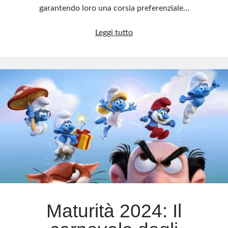
garantendo loro una corsia preferenziale…
Scuola,
Leggi tutto
abuso
delle
certificazioni:
scorciatoia
preferita
dai
genitori?
Maturità 2024: Il