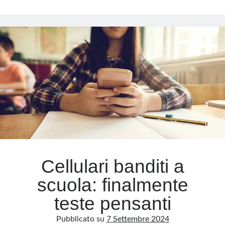
in
classe:
Meta
i
genitori
Accedi
lo
Feed dei contenuti
sanno
Feed dei commenti
davvero?
WordPress.org
Cellulari banditi a
scuola: finalmente
teste pensanti
Pubblicato su
7 Settembre 2024