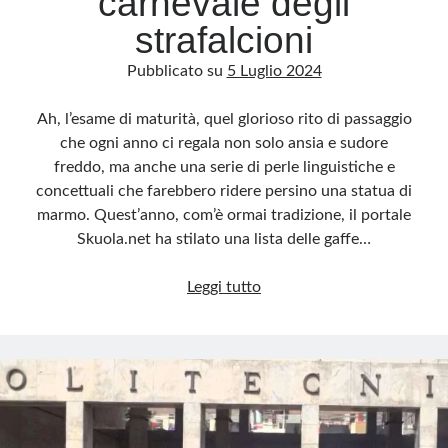
carnevale degli
strafalcioni
Pubblicato su
5 Luglio 2024
Ah, l’esame di maturità, quel glorioso rito di passaggio
che ogni anno ci regala non solo ansia e sudore
freddo, ma anche una serie di perle linguistiche e
concettuali che farebbero ridere persino una statua di
marmo. Quest’anno, com’è ormai tradizione, il portale
Skuola.net ha stilato una lista delle gaffe…
Maturità
Leggi tutto
2024:
Il
carnevale
degli
strafalcioni