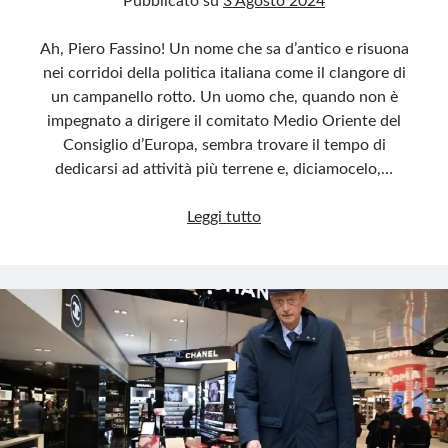
Pubblicato su
3 Agosto 2024
Ah, Piero Fassino! Un nome che sa d’antico e risuona
nei corridoi della politica italiana come il clangore di
un campanello rotto. Un uomo che, quando non è
impegnato a dirigere il comitato Medio Oriente del
Consiglio d’Europa, sembra trovare il tempo di
dedicarsi ad attività più terrene e, diciamocelo,…
Fassino
Leggi tutto
e
il
profumo
rubato:
500
euro
per
evitare
la