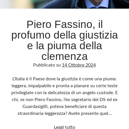
Archivio
Piero Fassino, il
Archivi
profumo della giustizia
e la piuma della
Categorie
clemenza
Categorie
Pubblicato su
14 Ottobre 2024
L’Italia è il Paese dove la giustizia è come una piuma:
Questo blog non rappresenta una testata giornalistica, in quanto viene aggiornato
leggera, impalpabile e pronta a planare su certe teste
senza alcuna periodicità. Non può pertanto considerarsi un prodotto editoriale ai
sensi della legge n· 62 del 7.03.2001. L’autore non è responsabile di quanto
privilegiate con la delicatezza di un angelo custode. E
pubblicato dai lettori nei commenti ai vari post. Saranno comunque cancellati quelli
ritenuti offensivi o lesivi dell’immagine o dell’onorabilità di terzi, di genere spam,
chi, se non Piero Fassino, l’ex segretario dei DS ed ex
razzisti o che contengano dati personali non conformi al rispetto delle norme sulla
privacy. Alcune immagini inserite in questo blog sono tratte da Internet e, pertanto,
Guardasigilli, poteva beneficiare di questa
considerate di pubblico dominio. Qualora la loro pubblicazione violasse eventuali
diritti d’autore, vi invito a comunicarlo via e-mail a info[at]dinovalle.it e saranno
straordinaria leggerezza? Avete presente quel…
immediatamente rimosse. L’autore del blog non è responsabile dei siti collegati
tramite link né del loro contenuto, che può essere soggetto a variazioni nel tempo.
Piero
Leggi tutto