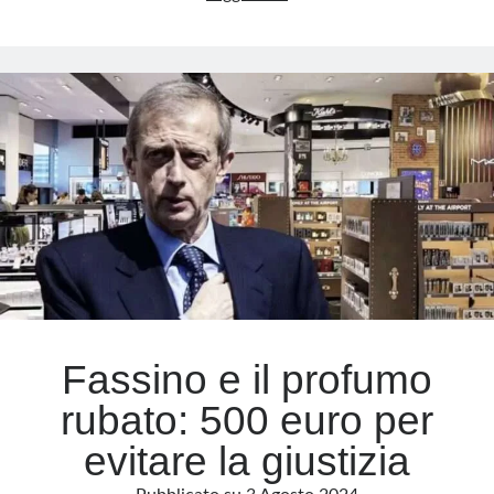
Fassino,
il
Meta
profumo
Accedi
della
Feed dei contenuti
giustizia
Feed dei commenti
e
WordPress.org
la
piuma
della
clemenza
Fassino e il profumo
rubato: 500 euro per
evitare la giustizia