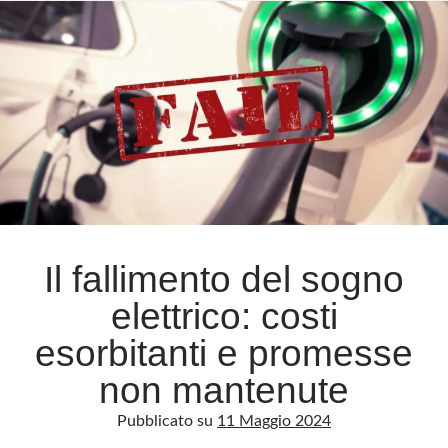
del
bonus
auto
elettriche
Il fallimento del sogno
elettrico: costi
esorbitanti e promesse
non mantenute
Pubblicato su
11 Maggio 2024