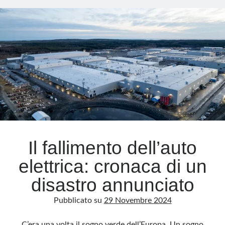
food
delivery
Meta
Accedi
Feed dei contenuti
Feed dei commenti
WordPress.org
Il fallimento dell’auto
elettrica: cronaca di un
disastro annunciato
Pubblicato su
29 Novembre 2024
C’era una volta il sogno verde dell’Europa. Un sogno