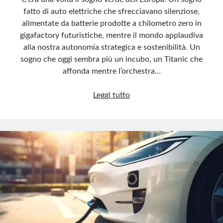
fatto di auto elettriche che sfrecciavano silenziose,
alimentate da batterie prodotte a chilometro zero in
gigafactory futuristiche, mentre il mondo applaudiva
alla nostra autonomia strategica e sostenibilità. Un
sogno che oggi sembra più un incubo, un Titanic che
affonda mentre l’orchestra…
Il
Leggi tutto
fallimento
dell’auto
elettrica:
cronaca
di
un
disastro
annunciato