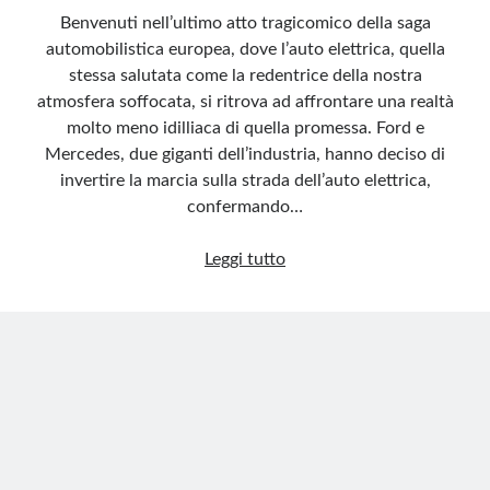
Benvenuti nell’ultimo atto tragicomico della saga
automobilistica europea, dove l’auto elettrica, quella
stessa salutata come la redentrice della nostra
atmosfera soffocata, si ritrova ad affrontare una realtà
molto meno idilliaca di quella promessa. Ford e
Mercedes, due giganti dell’industria, hanno deciso di
invertire la marcia sulla strada dell’auto elettrica,
confermando…
Il
Leggi tutto
fallimento
del
sogno
elettrico:
costi
esorbitanti
e
promesse