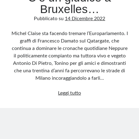
Qatar
Bruxelles…
Pubblicato su
14 Dicembre 2022
Michel Claise sta facendo tremare l’Europarlamento. I
graffi di Francesco Damato sul Qatargate, che
continua a dominare le cronache quotidiane Neppure
il politicamente compianto ma tuttora vivo e vegeto
Antonio Di Pietro, Tonino per gli amici e dimostranti
che una trentina d’anni fa percorrevano le strade di
Milano incoraggiandolo a farli…
C’è
Leggi tutto
un
giudice
a
Bruxelles…