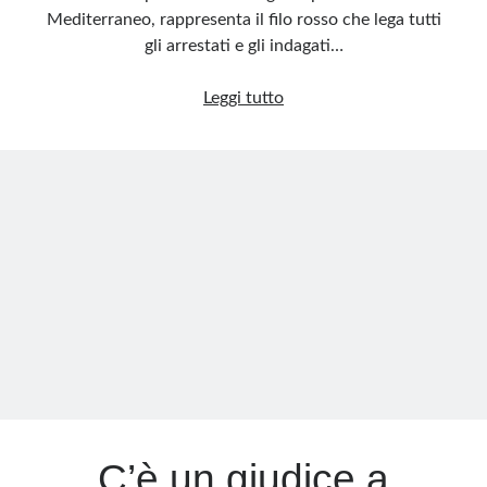
Mediterraneo, rappresenta il filo rosso che lega tutti
gli arrestati e gli indagati…
George
Leggi tutto
Soros
e
non
solo.
Ecco
cosa
si
nasconde
dietro
la
lobby
che
sostiene
il
C’è un giudice a