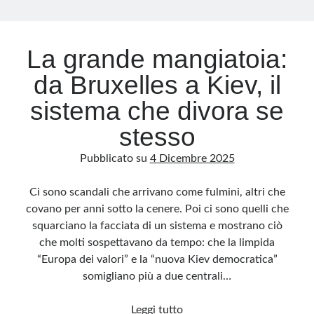
Archivio
La grande mangiatoia:
Archivi
da Bruxelles a Kiev, il
sistema che divora se
Categorie
stesso
Categorie
Pubblicato su
4 Dicembre 2025
Ci sono scandali che arrivano come fulmini, altri che
Questo blog non rappresenta una testata giornalistica, in quanto viene aggiornato
covano per anni sotto la cenere. Poi ci sono quelli che
senza alcuna periodicità. Non può pertanto considerarsi un prodotto editoriale ai
sensi della legge n· 62 del 7.03.2001. L’autore non è responsabile di quanto
squarciano la facciata di un sistema e mostrano ciò
pubblicato dai lettori nei commenti ai vari post. Saranno comunque cancellati quelli
ritenuti offensivi o lesivi dell’immagine o dell’onorabilità di terzi, di genere spam,
che molti sospettavano da tempo: che la limpida
razzisti o che contengano dati personali non conformi al rispetto delle norme sulla
privacy. Alcune immagini inserite in questo blog sono tratte da Internet e, pertanto,
“Europa dei valori” e la “nuova Kiev democratica”
considerate di pubblico dominio. Qualora la loro pubblicazione violasse eventuali
diritti d’autore, vi invito a comunicarlo via e-mail a info[at]dinovalle.it e saranno
somigliano più a due centrali…
immediatamente rimosse. L’autore del blog non è responsabile dei siti collegati
tramite link né del loro contenuto, che può essere soggetto a variazioni nel tempo.
La
Leggi tutto