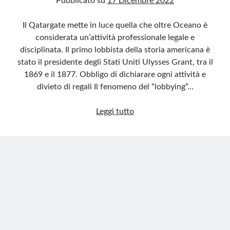
Pubblicato su
17 Dicembre 2022
Il Qatargate mette in luce quella che oltre Oceano è
considerata un’attività professionale legale e
disciplinata. Il primo lobbista della storia americana è
stato il presidente degli Stati Uniti Ulysses Grant, tra il
1869 e il 1877. Obbligo di dichiarare ogni attività e
divieto di regali Il fenomeno del “lobbying”…
La
Leggi tutto
lobby
negli
Stati
Uniti,
come
funziona
e
chi
spende