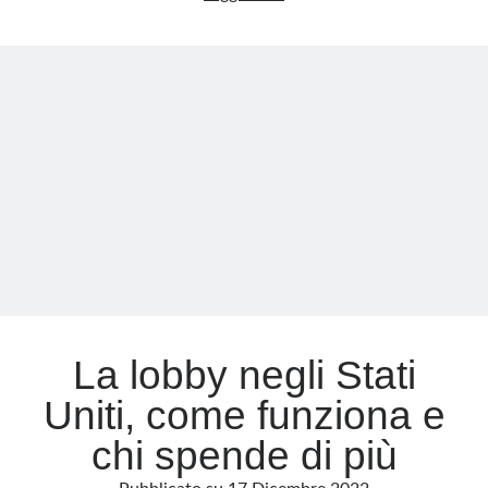
grande
mangiatoia:
Meta
da
Accedi
Bruxelles
Feed dei contenuti
a
Feed dei commenti
Kiev,
WordPress.org
il
sistema
che
divora
se
stesso
La lobby negli Stati
Uniti, come funziona e
chi spende di più