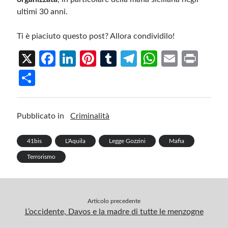
ultimi 30 anni.
Ti è piaciuto questo post? Allora condividilo!
X
Fa
Li
Pi
T
Te
W
E
Pr
ce
n
nt
u
le
h
m
in
S
b
ke
er
m
gr
at
ail
t
h
o
dI
es
bl
a
s
ar
Pubblicato in
Criminalità
o
n
t
r
m
A
e
k
p
41bis
L'Aquila
Legge Gozzini
Mafia
p
Terrorismo
Articolo precedente
L’occidente, Davos e la madre di tutte le menzogne