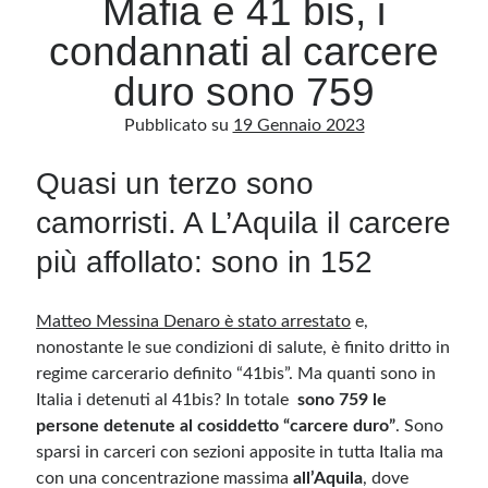
Mafia e 41 bis, i
condannati al carcere
Archivio
duro sono 759
Archivi
Pubblicato su
19 Gennaio 2023
Quasi un terzo sono
Categorie
Categorie
camorristi. A L’Aquila il carcere
più affollato: sono in 152
Questo blog non rappresenta una testata giornalistica, in quanto viene aggiornato
Matteo Messina Denaro è stato arrestato
e,
senza alcuna periodicità. Non può pertanto considerarsi un prodotto editoriale ai
sensi della legge n· 62 del 7.03.2001. L’autore non è responsabile di quanto
nonostante le sue condizioni di salute, è finito dritto in
pubblicato dai lettori nei commenti ai vari post. Saranno comunque cancellati quelli
ritenuti offensivi o lesivi dell’immagine o dell’onorabilità di terzi, di genere spam,
regime carcerario definito “41bis”. Ma quanti sono in
razzisti o che contengano dati personali non conformi al rispetto delle norme sulla
Italia i detenuti al 41bis? In totale
sono 759 le
privacy. Alcune immagini inserite in questo blog sono tratte da Internet e, pertanto,
considerate di pubblico dominio. Qualora la loro pubblicazione violasse eventuali
persone detenute al cosiddetto “carcere duro”
. Sono
diritti d’autore, vi invito a comunicarlo via e-mail a info[at]dinovalle.it e saranno
immediatamente rimosse. L’autore del blog non è responsabile dei siti collegati
sparsi in carceri con sezioni apposite in tutta Italia ma
tramite link né del loro contenuto, che può essere soggetto a variazioni nel tempo.
con una concentrazione massima
all’Aquila
, dove