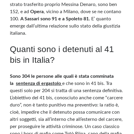
strato trasferito proprio Messina Denaro, sono ben
152, e ad
Opera
, vicino a Milano, dove se ne contano
Meta
100.
A Sassari sono 91 e a Spoleto 81.
E’ quanto
emerge dall’ultima relazione sullo stato della giustizia
Accedi
italiana.
Feed dei contenuti
Feed dei commenti
Quanti sono i detenuti al 41
WordPress.org
bis in Italia?
Sono 304 le persone alle quali è stata comminata
la
sentenza di ergastolo
e che sono in 41 bis. Tra
questi solo per 204 si tratta di una sentenza definitiva.
L’obiettivo del 41 bis, conosciuto anche come “carcere
duro”, non è tanto punitivo ma preventivo: la ratio è,
cioè, impedire che il detenuto possa comunicare con
altri soggetti, sia all’interno che all’esterno del carcere,
per proseguire le attività criminose. Un caso classico
sono i boss di mafia come Totò Riina, capo della mafia