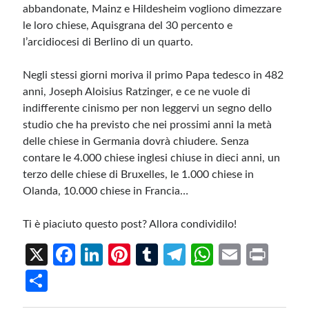
abbandonate, Mainz e Hildesheim vogliono dimezzare
le loro chiese, Aquisgrana del 30 percento e
l’arcidiocesi di Berlino di un quarto.
Negli stessi giorni moriva il primo Papa tedesco in 482
anni, Joseph Aloisius Ratzinger, e ce ne vuole di
indifferente cinismo per non leggervi un segno dello
studio che ha previsto che nei prossimi anni la metà
delle chiese in Germania dovrà chiudere. Senza
contare le 4.000 chiese inglesi chiuse in dieci anni, un
terzo delle chiese di Bruxelles, le 1.000 chiese in
Olanda, 10.000 chiese in Francia…
Ti è piaciuto questo post? Allora condividilo!
X
Fa
Li
Pi
T
Te
W
E
Pr
ce
n
nt
u
le
h
m
in
S
b
ke
er
m
gr
at
ail
t
h