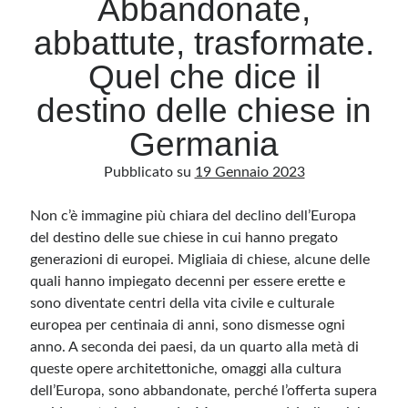
Abbandonate,
abbattute, trasformate.
Archivio
Quel che dice il
Archivi
destino delle chiese in
Germania
Categorie
Pubblicato su
19 Gennaio 2023
Categorie
Non c’è immagine più chiara del declino dell’Europa
del destino delle sue chiese in cui hanno pregato
generazioni di europei. Migliaia di chiese, alcune delle
Questo blog non rappresenta una testata giornalistica, in quanto viene aggiornato
senza alcuna periodicità. Non può pertanto considerarsi un prodotto editoriale ai
quali hanno impiegato decenni per essere erette e
sensi della legge n· 62 del 7.03.2001. L’autore non è responsabile di quanto
pubblicato dai lettori nei commenti ai vari post. Saranno comunque cancellati quelli
sono diventate centri della vita civile e culturale
ritenuti offensivi o lesivi dell’immagine o dell’onorabilità di terzi, di genere spam,
razzisti o che contengano dati personali non conformi al rispetto delle norme sulla
europea per centinaia di anni, sono dismesse ogni
privacy. Alcune immagini inserite in questo blog sono tratte da Internet e, pertanto,
anno. A seconda dei paesi, da un quarto alla metà di
considerate di pubblico dominio. Qualora la loro pubblicazione violasse eventuali
diritti d’autore, vi invito a comunicarlo via e-mail a info[at]dinovalle.it e saranno
queste opere architettoniche, omaggi alla cultura
immediatamente rimosse. L’autore del blog non è responsabile dei siti collegati
tramite link né del loro contenuto, che può essere soggetto a variazioni nel tempo.
dell’Europa, sono abbandonate, perché l’offerta supera