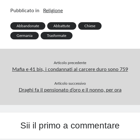
o
dI
es
bl
a
s
ar
Pubblicato in
Religione
o
n
t
r
m
A
e
k
p
Abbandonate
Abbattute
Chiese
p
Germania
Trasformate
Articolo precedente
Mafia e 41 bis, i condannati al carcere duro sono 759
Articolo successivo
Draghi fa il pensionato d’oro e il nonno, per ora
Sii il primo a commentare