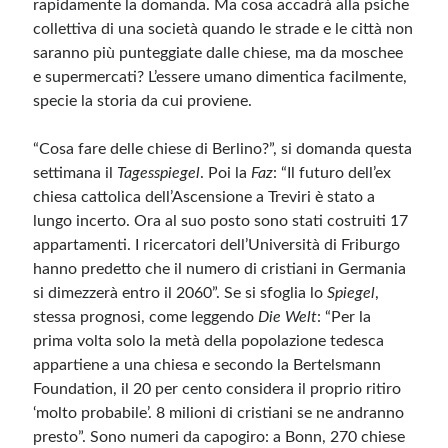
rapidamente la domanda. Ma cosa accadrà alla psiche
collettiva di una società quando le strade e le città non
Meta
saranno più punteggiate dalle chiese, ma da moschee
e supermercati? L’essere umano dimentica facilmente,
Accedi
specie la storia da cui proviene.
Feed dei contenuti
Feed dei commenti
“Cosa fare delle chiese di Berlino?”, si domanda questa
WordPress.org
settimana il
Tagesspiegel
. Poi la
Faz
: “Il futuro dell’ex
chiesa cattolica dell’Ascensione a Treviri è stato a
lungo incerto. Ora al suo posto sono stati costruiti 17
appartamenti. I ricercatori dell’Università di Friburgo
hanno predetto che il numero di cristiani in Germania
si dimezzerà entro il 2060”. Se si sfoglia lo
Spiegel
,
stessa prognosi, come leggendo
Die Welt
: “Per la
prima volta solo la metà della popolazione tedesca
appartiene a una chiesa e secondo la Bertelsmann
Foundation, il 20 per cento considera il proprio ritiro
‘molto probabile’. 8 milioni di cristiani se ne andranno
presto”. Sono numeri da capogiro: a Bonn, 270 chiese