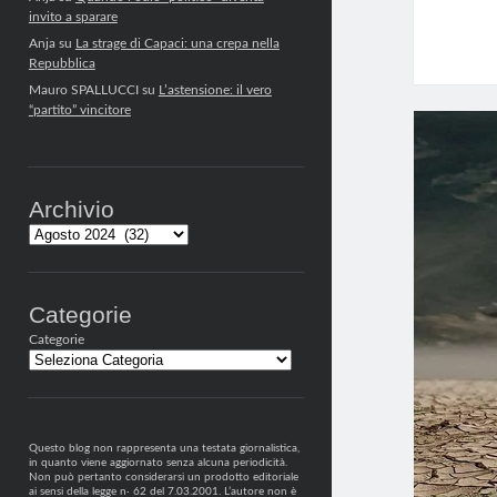
invito a sparare
Anja
su
La strage di Capaci: una crepa nella
Repubblica
Mauro SPALLUCCI
su
L’astensione: il vero
“partito” vincitore
Archivio
Archivi
Categorie
Categorie
Questo blog non rappresenta una testata giornalistica,
in quanto viene aggiornato senza alcuna periodicità.
Non può pertanto considerarsi un prodotto editoriale
ai sensi della legge n· 62 del 7.03.2001. L’autore non è