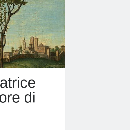
atrice
ore di