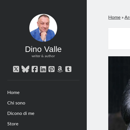
Home
»
Ar
Dino Valle
writer & author
twitter
bluesky
facebook
linkedin
pinterest
amazon
tumblr
Home
Chi sono
Dicono di me
Store