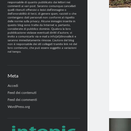
responsabile di quanto pubblicato dai lettori nei
commenti ai vari post. Saranno comunque cancellati
quelli ritenuti offensivi o lesivi dell’immagine o
dell’onorabilità di terzi, di genere spam, razzisti o che
contengano dati personali non conformi al rispetto
delle norme sulla privacy. Alcune immagini inserite in
questo blog sono tratte da Internet e, pertanto,
considerate di pubblico dominio. Qualora la loro
pubblicazione violasse eventuali diritti d’autore, vi
invito a comunicarlo via e-mail a info[at]dinovalle.it e
saranno immediatamente rimosse. L’autore del blog
non è responsabile dei siti collegati tramite link né del
loro contenuto, che può essere soggetto a variazioni
nel tempo.
Meta
Accedi
Feed dei contenuti
Feed dei commenti
WordPress.org