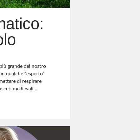
matico:
olo
 più grande del nostro
 un qualche “esperto”
mettere di respirare
sceti medievali…