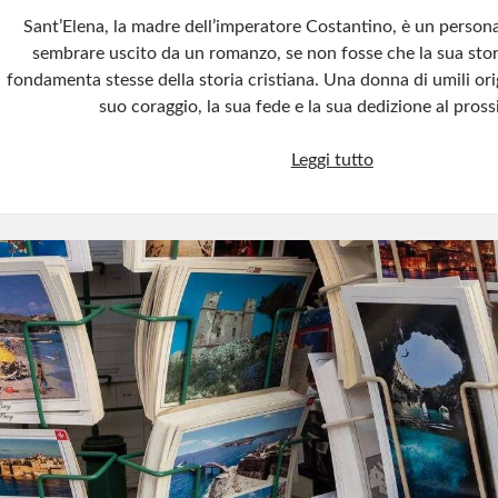
Sant’Elena, la madre dell’imperatore Costantino, è un perso
sembrare uscito da un romanzo, se non fosse che la sua stori
fondamenta stesse della storia cristiana. Una donna di umili orig
suo coraggio, la sua fede e la sua dedizione al pros
Sant’Elena:
Leggi tutto
l’imperatrice
che
conquistò
il
cuore
di
Dio