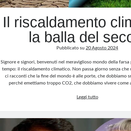
Il riscaldamento cli
la balla del sec
Pubblicato su
20 Agosto 2024
Signore e signori, benvenuti nel meraviglioso mondo della farsa
tempo: il riscaldamento climatico. Non passa giorno senza che
ci racconti che la fine del mondo è alle porte, che dobbiamo s
perché emettiamo troppo CO2, che dobbiamo vivere come a
Il
Leggi tutto
riscaldamento
climatico:
la
balla