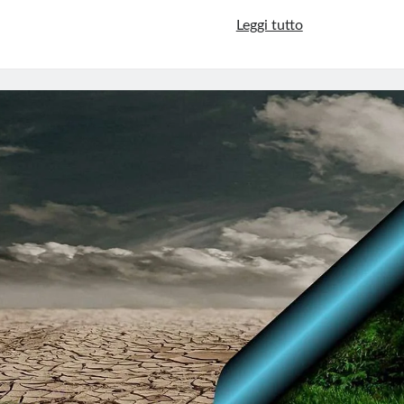
Vaiolo
Leggi tutto
delle
scimmie:
riecco
la
strategia
della
paura