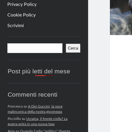
Privacy Policy
Cookie Policy
Scrivimi
Barra
Cerca
Cerca
laterale
Post più letti del mese
Commenti recenti
Frsncesca
su
A Dio Guccini, la voce
malinconica della nostra giovinezza
Piccirillo
su
Ucraina, il fronte crolla? La
guerra entra in una nuova fase
Anja
su
Quando l’odio “politico” diventa