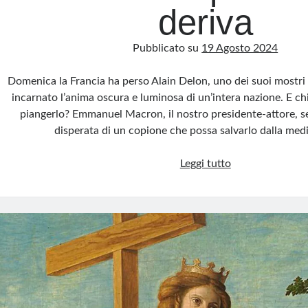
deriva
Pubblicato su
19 Agosto 2024
Domenica la Francia ha perso Alain Delon, uno dei suoi mostri 
incarnato l’anima oscura e luminosa di un’intera nazione. E chi è
piangerlo? Emmanuel Macron, il nostro presidente-attore, se
disperata di un copione che possa salvarlo dalla med
Delon
Leggi tutto
e
Macron:
l’ultimo
ballo
di
un
paese
alla