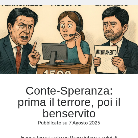
food
delivery
Meta
Accedi
Feed dei contenuti
Feed dei commenti
WordPress.org
Conte-Speranza:
prima il terrore, poi il
benservito
Pubblicato su
7 Agosto 2025
Hanno terrorizzato un Paese intero a colpi di