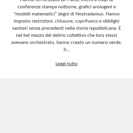
conferenze stampa notturne, grafici ansiogeni e
“modelli matematici” degni di Nostradamus. Hanno
imposto restrizioni, chiusure, coprifuoco e obblighi
sanitari senza precedenti nella storia repubblicana. E
nel bel mezzo del delirio collettivo che loro stessi
avevano orchestrato, hanno creato un numero verde,
il…
Conte-
Leggi tutto
Speranza:
prima
il
terrore,
poi
il
benservito