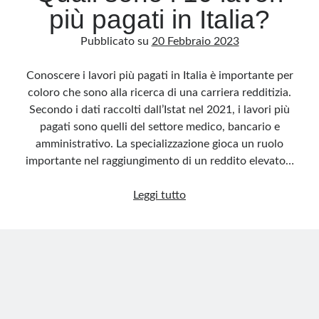
più pagati in Italia?
Pubblicato su
20 Febbraio 2023
Conoscere i lavori più pagati in Italia è importante per
coloro che sono alla ricerca di una carriera redditizia.
Secondo i dati raccolti dall’Istat nel 2021, i lavori più
pagati sono quelli del settore medico, bancario e
amministrativo. La specializzazione gioca un ruolo
importante nel raggiungimento di un reddito elevato…
Quali
Leggi tutto
sono
i
10
lavori
più
pagati
in