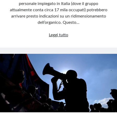
personale impiegato in Italia (dove il gruppo
attualmente conta circa 17 mila occupati) potrebbero
arrivare presto indicazioni su un ridimensionamento
dell’organico. Questo…
Amazon,
Leggi tutto
i
tagli
al
personale
potrebbero
coinvolgere
anche
l’Italia