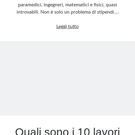
paramedici, ingegneri, matematici e fisici, quasi
introvabili. Non è solo un problema di stipendi.…
Ingegneri,
Leggi tutto
ma
anche
baristi,
camerieri
e
saldatori:
quali
sono
i
lavoratori
«introvabili»
e
perché
Quali sono i 10 lavori