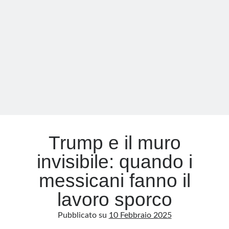
tra
dazi
e
fascisti
Trump e il muro
invisibile: quando i
messicani fanno il
lavoro sporco
Pubblicato su
10 Febbraio 2025