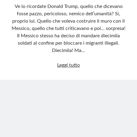
Ve lo ricordate Donald Trump, quello che dicevano
fosse pazzo, pericoloso, nemico dell’umanità? Sì,
proprio lui. Quello che voleva costruire il muro con il
Messico, quello che tutti criticavano e poi… sorpresa!
Il Messico stesso ha deciso di mandare diecimila
soldati al confine per bloccare i migranti illegali.
Diecimila! Ma…
Trump
Leggi tutto
e
il
muro
invisibile:
quando
i
messicani
fanno
il