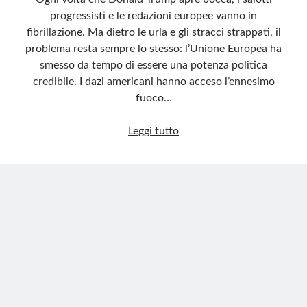
progressisti e le redazioni europee vanno in
fibrillazione. Ma dietro le urla e gli stracci strappati, il
problema resta sempre lo stesso: l’Unione Europea ha
smesso da tempo di essere una potenza politica
credibile. I dazi americani hanno acceso l’ennesimo
fuoco…
Dazi,
Leggi tutto
ipocrisie
e
il
declino
europeo