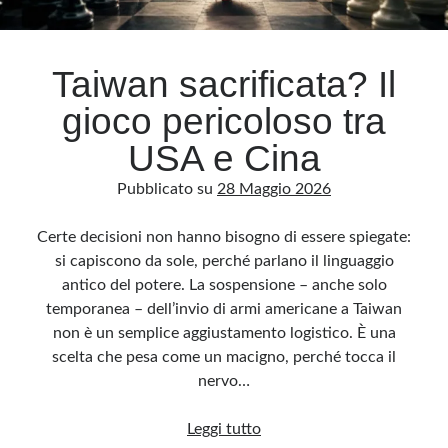
Archivio
Taiwan sacrificata? Il
Archivi
gioco pericoloso tra
USA e Cina
Categorie
Pubblicato su
28 Maggio 2026
Categorie
Certe decisioni non hanno bisogno di essere spiegate:
si capiscono da sole, perché parlano il linguaggio
antico del potere. La sospensione – anche solo
Questo blog non rappresenta una testata giornalistica, in quanto viene aggiornato
senza alcuna periodicità. Non può pertanto considerarsi un prodotto editoriale ai
temporanea – dell’invio di armi americane a Taiwan
sensi della legge n· 62 del 7.03.2001. L’autore non è responsabile di quanto
pubblicato dai lettori nei commenti ai vari post. Saranno comunque cancellati quelli
non è un semplice aggiustamento logistico. È una
ritenuti offensivi o lesivi dell’immagine o dell’onorabilità di terzi, di genere spam,
razzisti o che contengano dati personali non conformi al rispetto delle norme sulla
scelta che pesa come un macigno, perché tocca il
privacy. Alcune immagini inserite in questo blog sono tratte da Internet e, pertanto,
considerate di pubblico dominio. Qualora la loro pubblicazione violasse eventuali
nervo…
diritti d’autore, vi invito a comunicarlo via e-mail a info[at]dinovalle.it e saranno
immediatamente rimosse. L’autore del blog non è responsabile dei siti collegati
tramite link né del loro contenuto, che può essere soggetto a variazioni nel tempo.
Taiwan
Leggi tutto