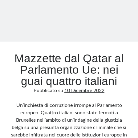
Parlamento
UE
e
i
legami
con
il
Medio
Mazzette dal Qatar al
Oriente
Parlamento Ue: nei
guai quattro italiani
Pubblicato su
10 Dicembre 2022
Un’inchiesta di corruzione irrompe al Parlamento
europeo. Quattro italiani sono state fermati a
Bruxelles nell’ambito di un’indagine della giustizia
belga su una presunta organizzazione criminale che si
sarebbe infiltrata nel cuore delle istituzioni europee in