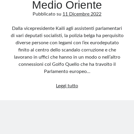
Medio Oriente
Pubblicato su
11 Dicembre 2022
Dalla vicepresidente Kaili agli assistenti parlamentari
di vari deputati socialisti, la polizia belga ha perquisito
diverse persone con legami con l’ex eurodeputato
finito al centro dello scandalo corruzione e che
lavorano in uffici che hanno in un modo o nell’altro
connessioni col Golfo Quello che ha travolto il
Parlamento europeo…
La
Leggi tutto
rete
dei
contatti
di
Panzeri
al