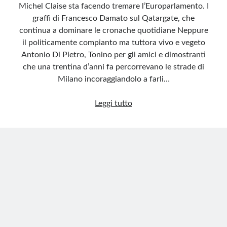
Michel Claise sta facendo tremare l’Europarlamento. I
graffi di Francesco Damato sul Qatargate, che
continua a dominare le cronache quotidiane Neppure
il politicamente compianto ma tuttora vivo e vegeto
Antonio Di Pietro, Tonino per gli amici e dimostranti
che una trentina d’anni fa percorrevano le strade di
Milano incoraggiandolo a farli…
C’è
Leggi tutto
un
giudice
a
Bruxelles…