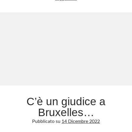
grande
mangiatoia:
Meta
da
Accedi
Bruxelles
Feed dei contenuti
a
Feed dei commenti
Kiev,
WordPress.org
il
sistema
che
divora
se
stesso
C’è un giudice a
Bruxelles…
Pubblicato su
14 Dicembre 2022