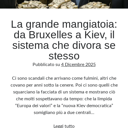
Archivio
La grande mangiatoia:
Archivi
da Bruxelles a Kiev, il
sistema che divora se
Categorie
stesso
Categorie
Pubblicato su
4 Dicembre 2025
Ci sono scandali che arrivano come fulmini, altri che
Questo blog non rappresenta una testata giornalistica, in quanto viene aggiornato
covano per anni sotto la cenere. Poi ci sono quelli che
senza alcuna periodicità. Non può pertanto considerarsi un prodotto editoriale ai
sensi della legge n· 62 del 7.03.2001. L’autore non è responsabile di quanto
squarciano la facciata di un sistema e mostrano ciò
pubblicato dai lettori nei commenti ai vari post. Saranno comunque cancellati quelli
ritenuti offensivi o lesivi dell’immagine o dell’onorabilità di terzi, di genere spam,
che molti sospettavano da tempo: che la limpida
razzisti o che contengano dati personali non conformi al rispetto delle norme sulla
privacy. Alcune immagini inserite in questo blog sono tratte da Internet e, pertanto,
“Europa dei valori” e la “nuova Kiev democratica”
considerate di pubblico dominio. Qualora la loro pubblicazione violasse eventuali
diritti d’autore, vi invito a comunicarlo via e-mail a info[at]dinovalle.it e saranno
somigliano più a due centrali…
immediatamente rimosse. L’autore del blog non è responsabile dei siti collegati
tramite link né del loro contenuto, che può essere soggetto a variazioni nel tempo.
La
Leggi tutto