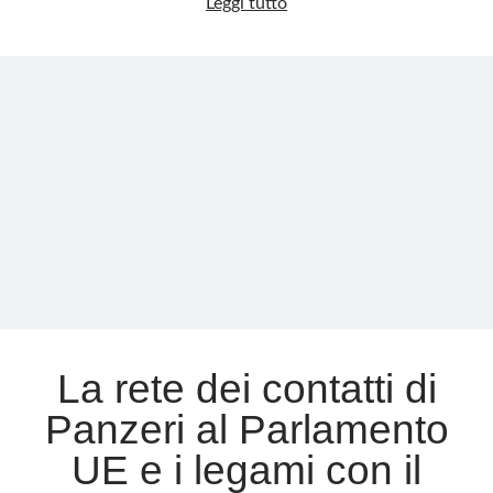
Qatargate,
Leggi tutto
non
è
il
caso
giudiziario:
cosa
imbarazza
la
sinistra
La rete dei contatti di
Panzeri al Parlamento
UE e i legami con il